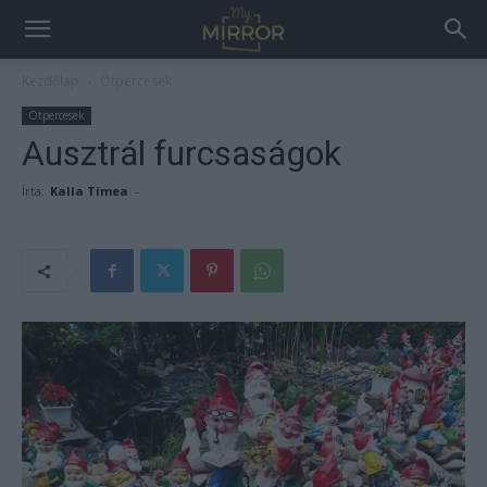
Kezdőlap
Ötpercesek
Ötpercesek
Ausztrál furcsaságok
Írta:
Kalla Tímea
-