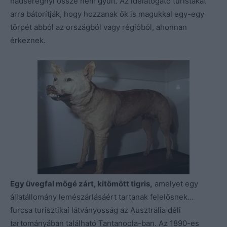
hadseregnyi össze nem gyűlt. Az idelátogató turistákat
arra bátorítják, hogy hozzanak ők is magukkal egy-egy
törpét abból az országból vagy régióból, ahonnan
érkeznek.
Egy üvegfal mögé zárt, kitömött tigris,
amelyet egy
állatállomány lemészárlásáért tartanak felelősnek…
furcsa turisztikai látványosság az Ausztrália déli
tartományában található Tantanoola-ban. Az 1890-es