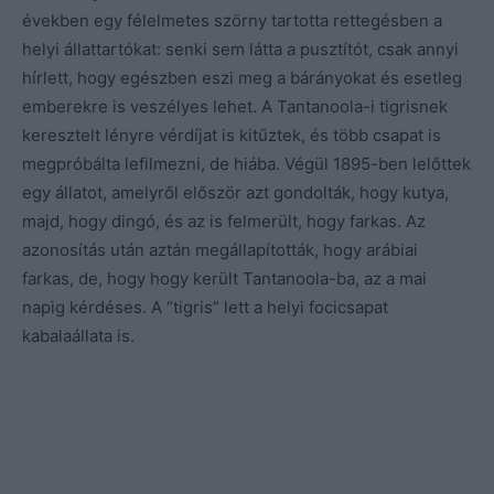
években egy félelmetes szörny tartotta rettegésben a
helyi állattartókat: senki sem látta a pusztítót, csak annyi
hírlett, hogy egészben eszi meg a bárányokat és esetleg
emberekre is veszélyes lehet. A Tantanoola-i tigrisnek
keresztelt lényre vérdíjat is kitűztek, és több csapat is
megpróbálta lefilmezni, de hiába. Végül 1895-ben lelőttek
egy állatot, amelyről először azt gondolták, hogy kutya,
majd, hogy dingó, és az is felmerült, hogy farkas. Az
azonosítás után aztán megállapították, hogy arábiai
farkas, de, hogy hogy került Tantanoola-ba, az a mai
napig kérdéses. A “tigris” lett a helyi focicsapat
kabalaállata is.