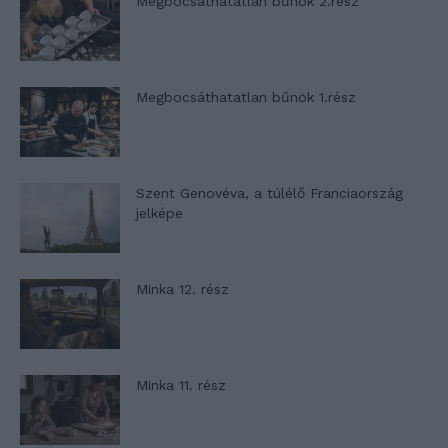
Megbocsáthatatlan bűnök 2.rész
Megbocsáthatatlan bűnök 1.rész
Szent Genovéva, a túlélő Franciaország
jelképe
Minka 12. rész
Minka 11. rész