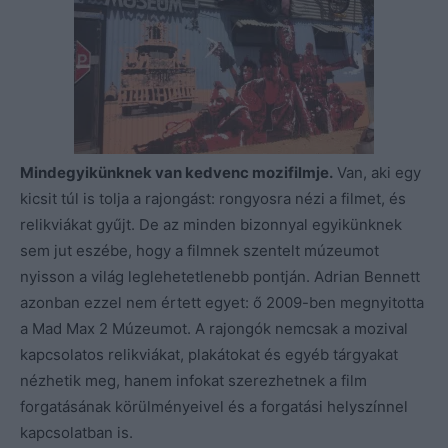
Mindegyikünknek van kedvenc mozifilmje.
Van, aki egy
kicsit túl is tolja a rajongást: rongyosra nézi a filmet, és
relikviákat gyűjt. De az minden bizonnyal egyikünknek
sem jut eszébe, hogy a filmnek szentelt múzeumot
nyisson a világ leglehetetlenebb pontján. Adrian Bennett
azonban ezzel nem értett egyet: ő 2009-ben megnyitotta
a Mad Max 2 Múzeumot. A rajongók nemcsak a mozival
kapcsolatos relikviákat, plakátokat és egyéb tárgyakat
nézhetik meg, hanem infokat szerezhetnek a film
forgatásának körülményeivel és a forgatási helyszínnel
kapcsolatban is.