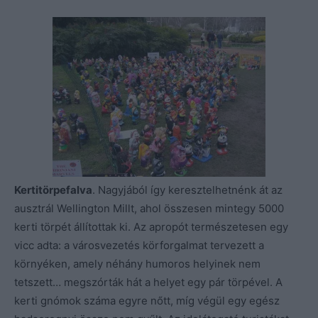
Kertitörpefalva
. Nagyjából így keresztelhetnénk át az
ausztrál Wellington Millt, ahol összesen mintegy 5000
kerti törpét állítottak ki. Az apropót természetesen egy
vicc adta: a városvezetés körforgalmat tervezett a
környéken, amely néhány humoros helyinek nem
tetszett… megszórták hát a helyet egy pár törpével. A
kerti gnómok száma egyre nőtt, míg végül egy egész