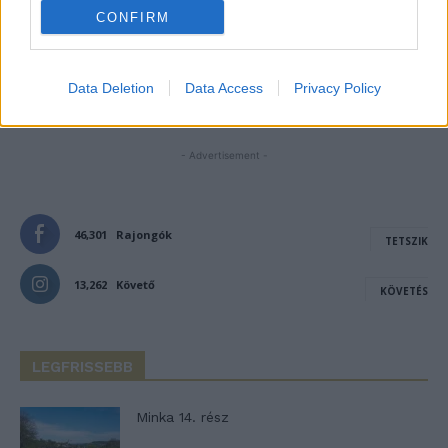
Notify me of follow-up comments by email.
CONFIRM
Notify me of new posts by email.
Data Deletion
Data Access
Privacy Policy
- Advertisement -
46,301
Rajongók
TETSZIK
13,262
Követő
KÖVETÉS
LEGFRISSEBB
Minka 14. rész