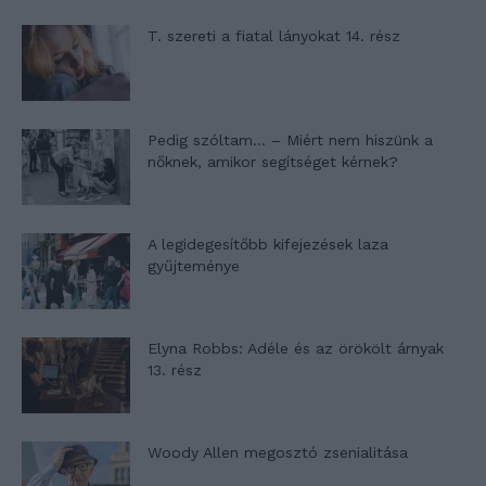
T. szereti a fiatal lányokat 14. rész
Pedig szóltam… – Miért nem hiszünk a
nőknek, amikor segítséget kérnek?
A legidegesítőbb kifejezések laza
gyűjteménye
Elyna Robbs: Adéle és az örökölt árnyak
13. rész
Woody Allen megosztó zsenialitása