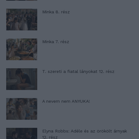
Minka 8. rész
Minka 7. rész
T. szereti a fiatal lányokat 12. rész
A nevem nem ANYUKA!
Elyna Robbs: Adéle és az örökölt árnyak
12. rész