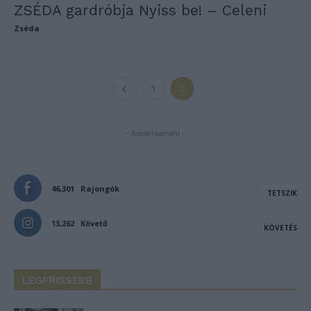
ZSÉDA gardróbja Nyiss be! – Celeni
Zséda
1
2
- Advertisement -
46,301
Rajongók
TETSZIK
13,262
Követő
KÖVETÉS
LEGFRISSEBB