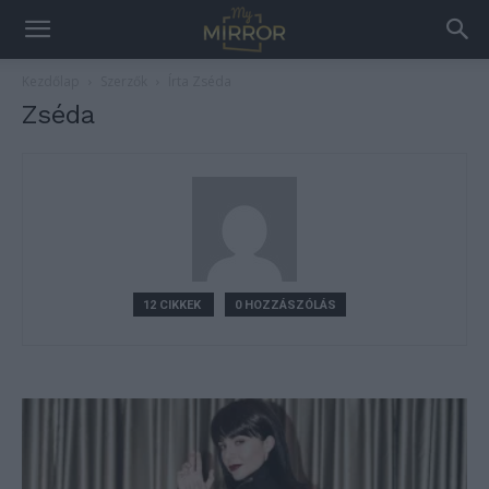
Kezdőlap
Szerzők
Írta Zséda
Zséda
12 CIKKEK
0 HOZZÁSZÓLÁS