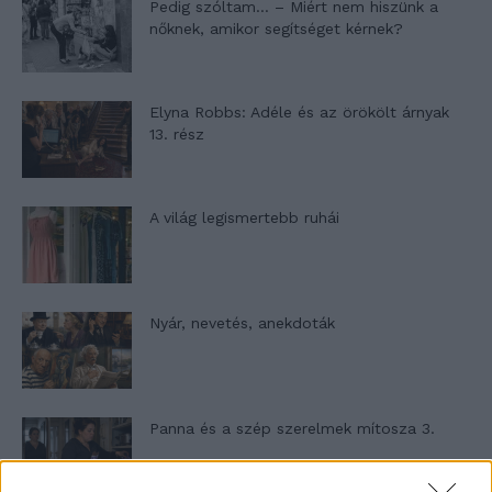
Pedig szóltam… – Miért nem hiszünk a
nőknek, amikor segítséget kérnek?
Elyna Robbs: Adéle és az örökölt árnyak
13. rész
A világ legismertebb ruhái
Nyár, nevetés, anekdoták
Panna és a szép szerelmek mítosza 3.