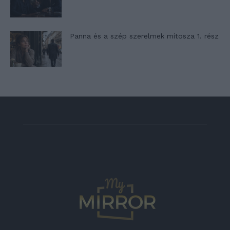
Panna és a szép szerelmek mítosza 1. rész