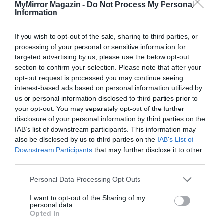
MyMirror Magazin -
Do Not Process My Personal
Information
Képtelenek vagyunk felnőni a felnőtt élet
kihívásaihoz?
If you wish to opt-out of the sale, sharing to third parties, or
processing of your personal or sensitive information for
targeted advertising by us, please use the below opt-out
Altatógázos rablások Olaszországban
section to confirm your selection. Please note that after your
opt-out request is processed you may continue seeing
interest-based ads based on personal information utilized by
us or personal information disclosed to third parties prior to
your opt-out. You may separately opt-out of the further
A kislány, akit nem védett meg senki –
disclosure of your personal information by third parties on the
Lyhanna története
IAB’s list of downstream participants. This information may
also be disclosed by us to third parties on the
IAB’s List of
Downstream Participants
that may further disclose it to other
third parties.
T. Barnett: Gyilkosság a Garda-tónál 12.
rész
Personal Data Processing Opt Outs
I want to opt-out of the Sharing of my
personal data.
T. szereti a fiatal lányokat 13. rész
Opted In