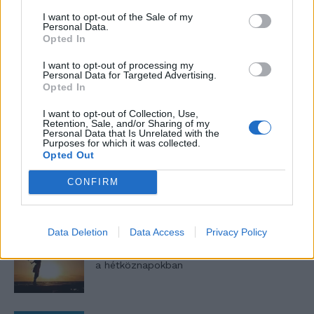
I want to opt-out of the Sale of my
Personal Data.
Opted In
Minka 10. rész
I want to opt-out of processing my
Personal Data for Targeted Advertising.
Opted In
I want to opt-out of Collection, Use,
Minka 9. rész
Retention, Sale, and/or Sharing of my
Personal Data that Is Unrelated with the
Purposes for which it was collected.
Opted Out
CONFIRM
Máltai kaland 7.
Data Deletion
Data Access
Privacy Policy
10 tanács, ha jobban akarod érezni magad
a hétköznapokban