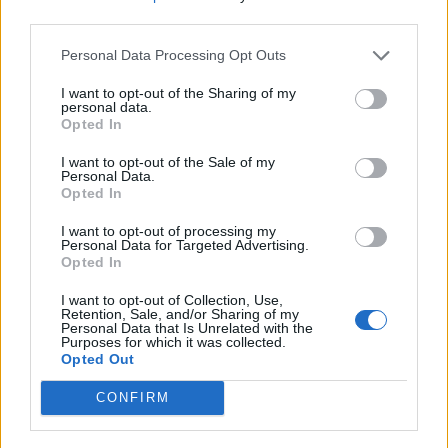
third parties.
Personal Data Processing Opt Outs
Máltai kaland 7.
I want to opt-out of the Sharing of my
personal data.
Opted In
I want to opt-out of the Sale of my
Personal Data.
10 tanács, ha jobban akarod érezni magad
Opted In
a hétköznapokban
I want to opt-out of processing my
Personal Data for Targeted Advertising.
Opted In
Egy ház, amely a tengerre és a fényre
I want to opt-out of Collection, Use,
nyílik – Villa...
Retention, Sale, and/or Sharing of my
Personal Data that Is Unrelated with the
Purposes for which it was collected.
Opted Out
A családok, akik soha nem hagyták abba
várakozást – Ha egy...
CONFIRM