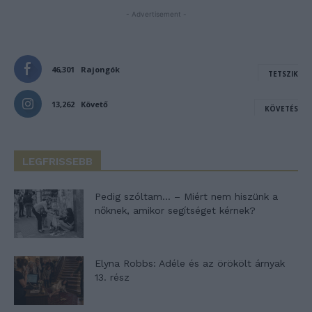
- Advertisement -
46,301
Rajongók
TETSZIK
13,262
Követő
KÖVETÉS
LEGFRISSEBB
Pedig szóltam… – Miért nem hiszünk a
nőknek, amikor segítséget kérnek?
Elyna Robbs: Adéle és az örökölt árnyak
13. rész