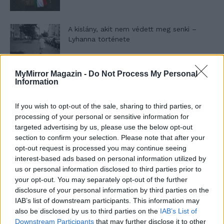
A kislány, akit nem védett meg senki –
Lyhanna története
MyMirror Magazin -
Do Not Process My Personal
T. Barnett: Gyilkosság a Garda-tónál 12.
Information
rész
If you wish to opt-out of the sale, sharing to third parties, or
processing of your personal or sensitive information for
T. szereti a fiatal lányokat 13. rész
targeted advertising by us, please use the below opt-out
section to confirm your selection. Please note that after your
opt-out request is processed you may continue seeing
interest-based ads based on personal information utilized by
us or personal information disclosed to third parties prior to
Minka 10. rész
your opt-out. You may separately opt-out of the further
disclosure of your personal information by third parties on the
IAB’s list of downstream participants. This information may
also be disclosed by us to third parties on the
IAB’s List of
Minka 9. rész
Downstream Participants
that may further disclose it to other