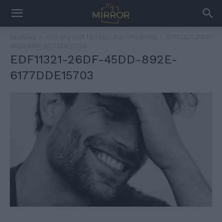
Kezdőlap
Az Arany Griff 10. rész – Marcello tervez
EDF11321-26DF-
45DD-892E-6177DDE15703
EDF11321-26DF-45DD-892E-
6177DDE15703