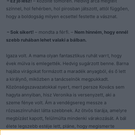
– Ez jó lesz!
– közölte tömören. Hedvig arca megtelt
színnel, hol fehérben, hol pirosban játszott, attól függően,
hogy a boldogság milyen ecsettel festette a vásznat.
– Sok sikert!
– mondta a férfi. –
Nem hinném, hogy ennél
szebb ruhában lehet valaki a bálban.
Igaza volt. A mama olyan fantasztikus ruhát varrt, hogy
évek múlva is emlegették. Hedvig sugárzott benne. Barna
hajába virágokat formázott a maradék anyagból, és ő lett
a királynő, miközben a tanácselnök megpukkadt.
Közönségszavazatokkal nyert, mert persze Kovács sem
hagyta annyiban, hisz Veronika is versenyzett, aki a
szeme fénye volt. Ám a vendégsereg messze a
rózsaszínruhást látta szebbnek. Az ötvös tiarája, amelyre
megbízást kapott, felülmúlta mindenki várakozását. A bál
élete legszebb estéje lett, pláne, hogy megismerte
jövendő férjét.