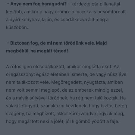
– Anya nem fog haragudni?
– kérdezte pár pillanattal
később, amikor a nagy örömre a macska is besomfordált
a nyári konyha ajtaján, és csodálkozva állt meg a
küszöbön.
– Biztosan fog, de mi nem törődünk vele. Majd
megbékül, ha meglát téged!
A rőfös igen elcsodálkozott, amikor meglátta őket. Az
öregasszonyt egész életében ismerte, de vagy húsz éve
nem találkozott vele. Megöregedett, nyugtázta, amiben
nem volt semmi meglepő, de az emberek mindig ezzel,
és a másik súlyával törődnek, ha rég nem találkoztak. Ha
valaki lefogyott, szánakozni kezdenek, hogy biztos beteg
szegény, ha meghízott, akkor kárörvendve jegyzik meg,
hogy megártott neki a jólét, jól kigömbölyödött a feje.