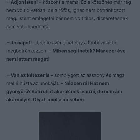
– Adjon isten!
– köszönt a mama. Ez a köszönés már rég
nem volt divatban, de a rőfös, Ignác nem botránkozott
meg. Istent emlegetni bár nem volt tilos, dicséretesnek
sem volt mondható.
– Jó napot!
– felelte azért, nehogy a többi vásárló
megbotránkozzon. –
Miben segíthetek? Már ezer éve
nem láttam magát!
– Van az kétezer is
– somolygott az asszony és maga
mellé húzta az unokáját. –
Nézzen rá! Hát nem
gyönyörű? Báli ruhát akarok neki varrni, de nem ám
akármilyet. Olyat, mint a mesében.