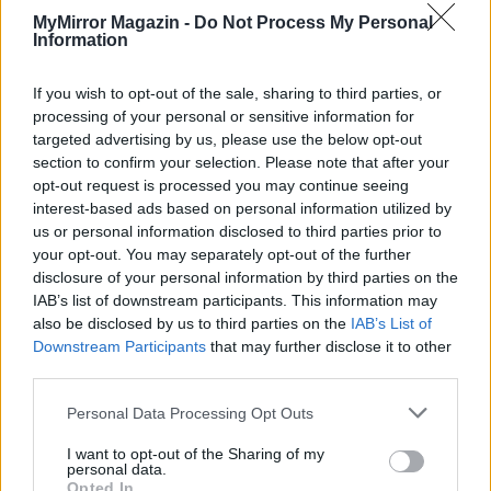
MyMirror Magazin -
Do Not Process My Personal
Information
– No, te aztán jól átvertél mindenkit!
– mondta a korhadt
fakeresztnek, amikor lehajolt kitépni a gazt. A frissen nőtt
If you wish to opt-out of the sale, sharing to third parties, or
gaz makacsul kapaszkodott a földbe, de az öregasszony
processing of your personal or sensitive information for
nem hagyta, hogy elterpeszkedjen öregje sírján.
targeted advertising by us, please use the below opt-out
section to confirm your selection. Please note that after your
opt-out request is processed you may continue seeing
Tíz éve ment el, váratlanul, egyik napról a másikra. Egy
interest-based ads based on personal information utilized by
reggel nem ébredt fel. Amikor megpillantotta az oldalán
us or personal information disclosed to third parties prior to
fekvő férfit, azonnal tudta, hogy nem él. Csak bámulta
your opt-out. You may separately opt-out of the further
disclosure of your personal information by third parties on the
mereven, és az járt az eszében, mennyire hamis volt az
IAB’s list of downstream participants. This information may
tekintet, amely őt elvarázsolta. Igazságtalan a sors, amiért
also be disclosed by us to third parties on the
IAB’s List of
őt nem vitte magával. A csalást évekkel később tudta csak
Downstream Participants
that may further disclose it to other
meg. A fiú felvásárolta az összes szavazócédulát,
third parties.
amelyen a közönség megválaszthatta a bál legszebbjét.
Personal Data Processing Opt Outs
Ennél szebb vallomást kaphat-e valaki, gondolta, amikor
megtalálta a padláson a báli belépő mellé rejtett számlát,
I want to opt-out of the Sharing of my
personal data.
amelyen feketén-fehéren az állt, hogy egy ember
Opted In