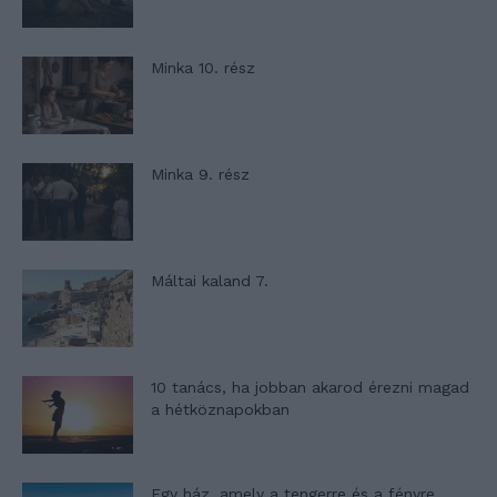
Minka 10. rész
Minka 9. rész
Máltai kaland 7.
10 tanács, ha jobban akarod érezni magad
a hétköznapokban
Egy ház, amely a tengerre és a fényre