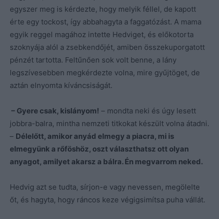
egyszer meg is kérdezte, hogy melyik féllel, de kapott
érte egy tockost, így abbahagyta a faggatózást. A mama
egyik reggel magához intette Hedviget, és előkotorta
szoknyája alól a zsebkendőjét, amiben összekuporgatott
pénzét tartotta. Feltűnően sok volt benne, a lány
legszívesebben megkérdezte volna, mire gyűjtöget, de
aztán elnyomta kíváncsiságát.
– Gyere csak, kislányom!
– mondta neki és úgy lesett
jobbra-balra, mintha nemzeti titkokat készült volna átadni.
–
Délelőtt, amikor anyád elmegy a piacra, mi is
elmegyünk a rőföshöz, oszt választhatsz ott olyan
anyagot, amilyet akarsz a bálra. Én megvarrom neked.
Hedvig azt se tudta, sírjon-e vagy nevessen, megölelte
őt, és hagyta, hogy ráncos keze végigsimítsa puha vállát.