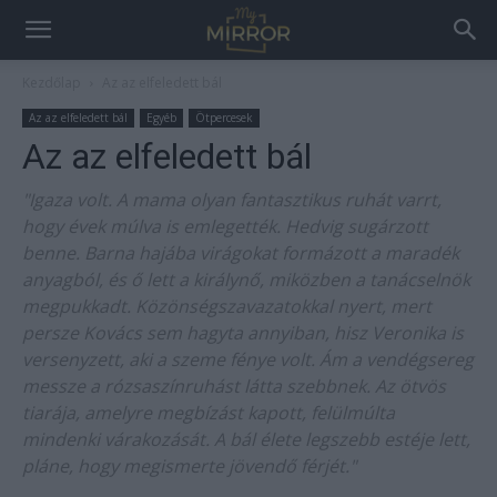
Kezdőlap
Az az elfeledett bál
Az az elfeledett bál
Egyéb
Ötpercesek
Az az elfeledett bál
"Igaza volt. A mama olyan fantasztikus ruhát varrt,
hogy évek múlva is emlegették. Hedvig sugárzott
benne. Barna hajába virágokat formázott a maradék
anyagból, és ő lett a királynő, miközben a tanácselnök
megpukkadt. Közönségszavazatokkal nyert, mert
persze Kovács sem hagyta annyiban, hisz Veronika is
versenyzett, aki a szeme fénye volt. Ám a vendégsereg
messze a rózsaszínruhást látta szebbnek. Az ötvös
tiarája, amelyre megbízást kapott, felülmúlta
mindenki várakozását. A bál élete legszebb estéje lett,
pláne, hogy megismerte jövendő férjét."