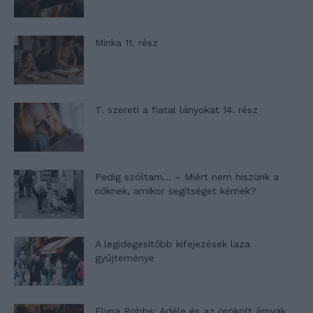
Minka 11. rész
T. szereti a fiatal lányokat 14. rész
Pedig szóltam… – Miért nem hiszünk a
nőknek, amikor segítséget kérnek?
A legidegesítőbb kifejezések laza
gyűjteménye
Elyna Robbs: Adéle és az örökölt árnyak