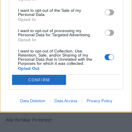
beáldozta egész havi fizetését.
I want to opt-out of the Sale of my
Personal Data.
Opted In
A rózsaszín ruha sokáig hevert egy papírdobozban.
Hedvig soha többé nem viselte, mert attól félt, hogy
I want to opt-out of processing my
Personal Data for Targeted Advertising.
elmúlik a varázslat, amelyben királylánnyá avanzsálódott.
Opted In
– Ha tudtam volna, hogy ekkora betyár vagy, nyakon is
I want to opt-out of Collection, Use,
Retention, Sale, and/or Sharing of my
csaplak!
– suttogta vigyorogva, és összehúzta magán a
Personal Data that Is Unrelated with the
Purposes for which it was collected.
csúnya kardigánt. Egy pillanatra lehunyta szemét. Az
Opted Out
áprilisi szél átsuhant a sírok között. Mintha orgonaillatot
CONFIRM
sodort volna magával, de tán csak képzelődött. Nincs
ahhoz még elég meleg, gondolta, és leült a szemben lévő
kőpadra, hogy még egy kicsit elmélkedjen embere
Data Deletion
Data Access
Privacy Policy
mellett a régmúltról.
Kép forrása: Pinterest