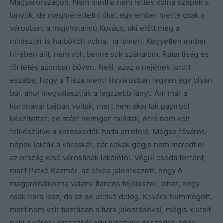
Magyarországon. Nem mintha nem lettek volna szépek a
lányok, de megmérettetni őket egy ember merte csak a
városban: a nagyhatalmú Kovács, aki előtt még a
miniszter is hajbókolt volna, ha ismeri. Kegyetlen ember
hírében állt, nem volt benne sok szánalom. Rátartiság és
törtetés azonban bőven. Neki, azaz a nejének jutott
eszébe, hogy a Tisza menti kisvárosban legyen egy olyan
bál, ahol megválasztják a legszebb lányt. Ám már a
koronával bajban voltak, mert nem akartak papírból
készítettet, de mást nemigen találtak, erre nem volt
felkészülve a kereskedők hada errefelé. Mégse fővárosi
népek lakták a városkát, bár sokak gőgje nem maradt el
az ország első városának lakóiétól. Végül csoda történt,
mert Patkó Kázmér, az ötvös jelentkezett, hogy ő
megpróbálkozna valami flancos fejdísszel, lehet, hogy
csak tiara lesz, de az se utolsó dolog. Kovács hümmögött,
mert nem volt tisztában a tiara jelentésével, mégis kiutalt
neki a városi kasszából egy bizonyos összeget, hogy