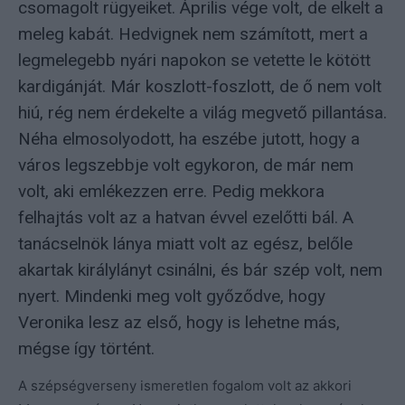
csomagolt rügyeiket. Április vége volt, de elkelt a
meleg kabát. Hedvignek nem számított, mert a
legmelegebb nyári napokon se vetette le kötött
kardigánját. Már koszlott-foszlott, de ő nem volt
hiú, rég nem érdekelte a világ megvető pillantása.
Néha elmosolyodott, ha eszébe jutott, hogy a
város legszebbje volt egykoron, de már nem
volt, aki emlékezzen erre. Pedig mekkora
felhajtás volt az a hatvan évvel ezelőtti bál. A
tanácselnök lánya miatt volt az egész, belőle
akartak királylányt csinálni, és bár szép volt, nem
nyert. Mindenki meg volt győződve, hogy
Veronika lesz az első, hogy is lehetne más,
mégse így történt.
A szépségverseny ismeretlen fogalom volt az akkori