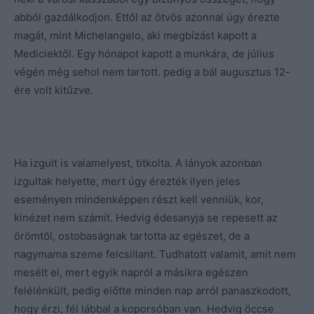
abból gazdálkodjon. Ettől az ötvös azonnal úgy érezte
magát, mint Michelangelo, aki megbízást kapott a
Mediciektől. Egy hónapot kapott a munkára, de július
végén még sehol nem tartott. pedig a bál augusztus 12-
ére volt kitűzve.
Ha izgult is valamelyest, titkolta. A lányok azonban
izgultak helyette, mert úgy érezték ilyen jeles
eseményen mindenképpen részt kell venniük, kor,
kinézet nem számít. Hedvig édesanyja se repesett az
örömtől, ostobaságnak tartotta az egészet, de a
nagymama szeme felcsillant. Tudhatott valamit, amit nem
mesélt el, mert egyik napról a másikra egészen
felélénkült, pedig előtte minden nap arról panaszkodott,
hogy érzi, fél lábbal a koporsóban van. Hedvig öccse