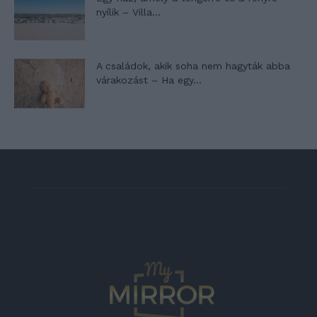
nyílik – Villa...
A családok, akik soha nem hagyták abba
várakozást – Ha egy...