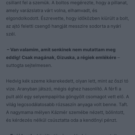
csillant fel a szemük. A boltos megérezte, hogy a pillanat,
amely varázslatra várt volna, elhamvadt, és
elgondolkodott. Észrevette, hogy időközben kiürült a bolt,
az ajtó feletti csengő hangját messzire sodorta a nyári
szél.
– Van valamim, amit senkinek nem mutattam meg
eddig!
Csak magának, Gizuska, a régiek emlékére
–
suttogta sejtelmesen.
Hedvig kék szeme kikerekedett, olyan lett, mint az őszi tó
vize. Aranyban játszó, mégis éghez hasonlító. A férfi a
pult alól egy selyempapírba göngyölt csomagot vett elő. A
világ legcsodálatosabb rózsaszín anyaga volt benne. Taft.
A nagymama mélyen Kázmér szemébe nézett, bólintott,
és kérdezés nélkül csúsztatta oda a kendőnyi pénzt.