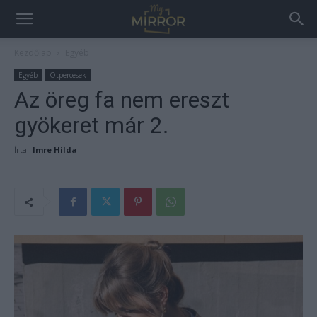
Kezdőlap
Egyéb
Egyéb
Ötpercesek
Az öreg fa nem ereszt
gyökeret már 2.
Írta:
Imre Hilda
-