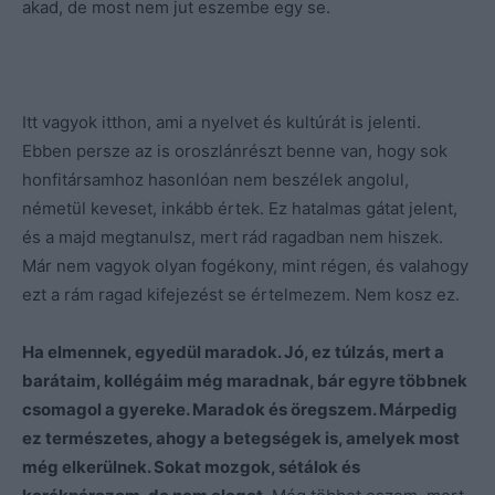
akad, de most nem jut eszembe egy se.
Itt vagyok itthon, ami a nyelvet és kultúrát is jelenti.
Ebben persze az is oroszlánrészt benne van, hogy sok
honfitársamhoz hasonlóan nem beszélek angolul,
németül keveset, inkább értek. Ez hatalmas gátat jelent,
és a majd megtanulsz, mert rád ragadban nem hiszek.
Már nem vagyok olyan fogékony, mint régen, és valahogy
ezt a rám ragad kifejezést se értelmezem. Nem kosz ez.
Ha elmennek, egyedül maradok. Jó, ez túlzás, mert a
barátaim, kollégáim még maradnak, bár egyre többnek
csomagol a gyereke. Maradok és öregszem. Márpedig
ez természetes, ahogy a betegségek is, amelyek most
még elkerülnek. Sokat mozgok, sétálok és