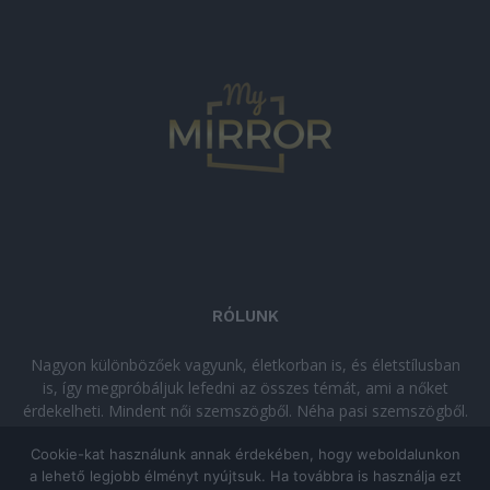
RÓLUNK
Nagyon különbözőek vagyunk, életkorban is, és életstílusban
is, így megpróbáljuk lefedni az összes témát, ami a nőket
érdekelheti. Mindent női szemszögből. Néha pasi szemszögből.
Néha komolyan, néha szórakozva. Olvass minket, ha egy kis
Cookie-kat használunk annak érdekében, hogy weboldalunkon
kikapcsolódásra vágysz!
a lehető legjobb élményt nyújtsuk. Ha továbbra is használja ezt