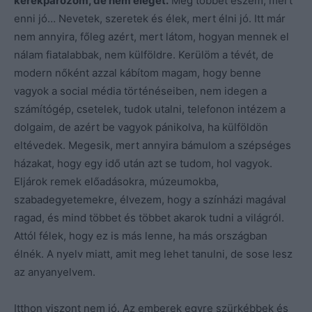
kerékpározom, de nem eleget.
Még többet eszem, mert
enni jó… Nevetek, szeretek és élek, mert élni jó. Itt már
nem annyira, főleg azért, mert látom, hogyan mennek el
nálam fiatalabbak, nem külföldre. Kerülöm a tévét, de
modern nőként azzal kábítom magam, hogy benne
vagyok a social média történéseiben, nem idegen a
számítógép, csetelek, tudok utalni, telefonon intézem a
dolgaim, de azért be vagyok pánikolva, ha külföldön
eltévedek. Megesik, mert annyira bámulom a szépséges
házakat, hogy egy idő után azt se tudom, hol vagyok.
Eljárok remek előadásokra, múzeumokba,
szabadegyetemekre, élvezem, hogy a színházi magával
ragad, és mind többet és többet akarok tudni a világról.
Attól félek, hogy ez is más lenne, ha más országban
élnék. A nyelv miatt, amit meg lehet tanulni, de sose lesz
az anyanyelvem.
Itthon viszont nem jó. Az emberek egyre szürkébbek és