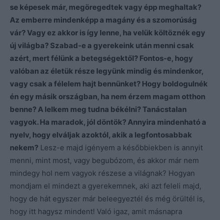
se képesek már, megöregedtek vagy épp meghaltak?
Az emberre mindenképp a magány és a szomorúság
vár? Vagy ez akkor is így lenne, ha velük költöznék egy
új világba? Szabad-e a gyerekeink után menni csak
azért, mert félünk a betegségektől? Fontos-e, hogy
valóban az életük része legyünk mindig és mindenkor,
vagy csak a félelem hajt bennünket? Hogy boldogulnék
én egy másik országban, ha nem érzem magam otthon
benne? A lelkem meg tudna békélni? Tanácstalan
vagyok. Ha maradok, jól döntök? Annyira mindenható a
nyelv, hogy elváljak azoktól, akik a legfontosabbak
nekem?
Lesz-e majd igényem a későbbiekben is annyit
menni, mint most, vagy begubózom, és akkor már nem
mindegy hol nem vagyok részese a világnak? Hogyan
mondjam el mindezt a gyerekemnek, aki azt feleli majd,
hogy de hát egyszer már beleegyeztél és még örültél is,
hogy itt hagysz mindent! Való igaz, amit másnapra