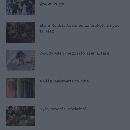
gyűjteménye
Elyna Robbs: Adéle és az örökölt árnyak
13. rész
Woody Allen megosztó zsenialitása
A világ legismertebb ruhái
Nyár, nevetés, anekdoták