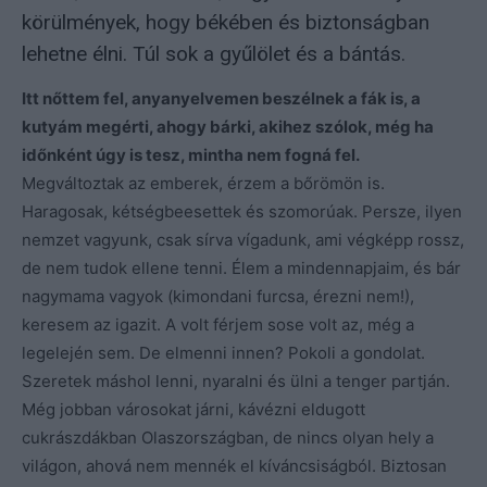
körülmények, hogy békében és biztonságban
lehetne élni. Túl sok a gyűlölet és a bántás.
Itt nőttem fel, anyanyelvemen beszélnek a fák is, a
kutyám megérti, ahogy bárki, akihez szólok, még ha
időnként úgy is tesz, mintha nem fogná fel.
Megváltoztak az emberek, érzem a bőrömön is.
Haragosak, kétségbeesettek és szomorúak. Persze, ilyen
nemzet vagyunk, csak sírva vígadunk, ami végképp rossz,
de nem tudok ellene tenni. Élem a mindennapjaim, és bár
nagymama vagyok (kimondani furcsa, érezni nem!),
keresem az igazit. A volt férjem sose volt az, még a
legelején sem. De elmenni innen? Pokoli a gondolat.
Szeretek máshol lenni, nyaralni és ülni a tenger partján.
Még jobban városokat járni, kávézni eldugott
cukrászdákban Olaszországban, de nincs olyan hely a
világon, ahová nem mennék el kíváncsiságból. Biztosan