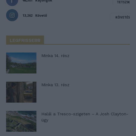
46,301
Rajongók
TETSZIK
13,262
Követő
KÖVETÉS
LEGFRISSEBB
Minka 14. rész
Minka 13. rész
Halál a Tresco-szigeten – A Josh Clayton-
ügy