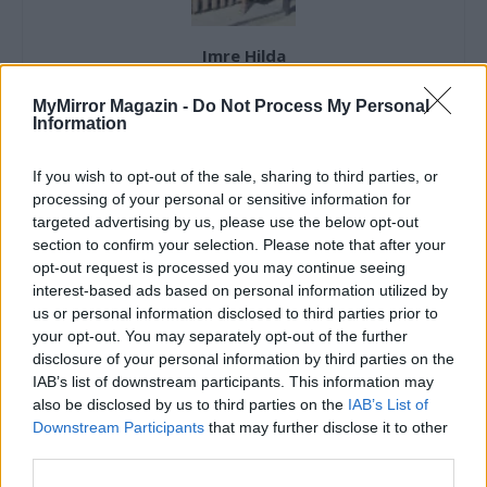
Imre Hilda
Oktatás és nevelés területén dolgozom, de minden
MyMirror Magazin -
Do Not Process My Personal
szabadidőmben írok. Szeretek belesni a hétköznapok függönye
Information
mögé és közben keresem az embert, a nőt a jól legyártott álarcok
mögött. Néha meséket is írok, de gyakrabban novellákat,
If you wish to opt-out of the sale, sharing to third parties, or
cikkeket és apró vicces történeteket.
processing of your personal or sensitive information for
targeted advertising by us, please use the below opt-out
section to confirm your selection. Please note that after your
opt-out request is processed you may continue seeing
KAPCSOLÓDÓ CIKKEK
TÖBB A SZERZŐTŐL
interest-based ads based on personal information utilized by
us or personal information disclosed to third parties prior to
Minka 14. rész
your opt-out. You may separately opt-out of the further
disclosure of your personal information by third parties on the
IAB’s list of downstream participants. This information may
also be disclosed by us to third parties on the
IAB’s List of
Downstream Participants
that may further disclose it to other
Minka 13. rész
third parties.