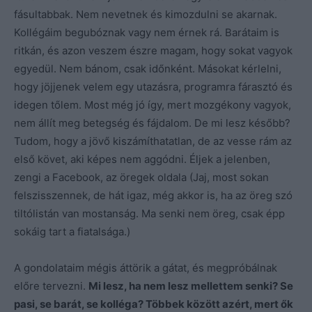
fásultabbak. Nem nevetnek és kimozdulni se akarnak.
Kollégáim begubóznak vagy nem érnek rá. Barátaim is
ritkán, és azon veszem észre magam, hogy sokat vagyok
egyedül. Nem bánom, csak időnként. Másokat kérlelni,
hogy jöjjenek velem egy utazásra, programra fárasztó és
idegen tőlem. Most még jó így, mert mozgékony vagyok,
nem állít meg betegség és fájdalom. De mi lesz később?
Tudom, hogy a jövő kiszámíthatatlan, de az vesse rám az
első követ, aki képes nem aggódni. Éljek a jelenben,
zengi a Facebook, az öregek oldala (Jaj, most sokan
felszisszennek, de hát igaz, még akkor is, ha az öreg szó
tiltólistán van mostanság. Ma senki nem öreg, csak épp
sokáig tart a fiatalsága.)
A gondolataim mégis áttörik a gátat, és megpróbálnak
előre tervezni.
Mi lesz, ha nem lesz mellettem senki? Se
pasi, se barát, se kolléga? Többek között azért, mert ők