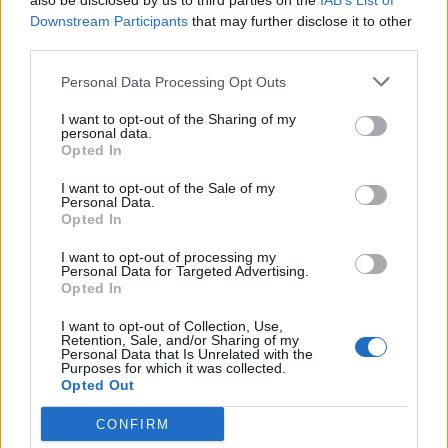
also be disclosed by us to third parties on the
IAB’s List of
Downstream Participants
that may further disclose it to other
third parties.
A világ legismertebb ruhái
Personal Data Processing Opt Outs
I want to opt-out of the Sharing of my
personal data.
Nyár, nevetés, anekdoták
Opted In
I want to opt-out of the Sale of my
Personal Data.
Opted In
Panna és a szép szerelmek mítosza 3.
I want to opt-out of processing my
Personal Data for Targeted Advertising.
Opted In
I want to opt-out of Collection, Use,
Képtelenek vagyunk felnőni a felnőtt élet
Retention, Sale, and/or Sharing of my
Personal Data that Is Unrelated with the
kihívásaihoz?
Purposes for which it was collected.
Opted Out
CONFIRM
Altatógázos rablások Olaszországban