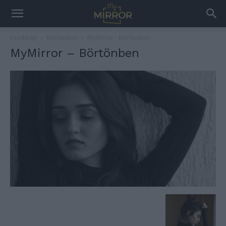
Kezdőlap
Börtönben
MyMirror - Börtönben
MyMirror – Börtönben