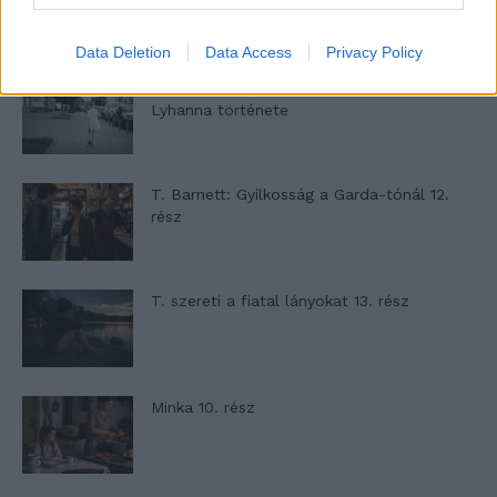
Data Deletion
Data Access
Privacy Policy
A kislány, akit nem védett meg senki –
Lyhanna története
T. Barnett: Gyilkosság a Garda-tónál 12.
rész
T. szereti a fiatal lányokat 13. rész
Minka 10. rész