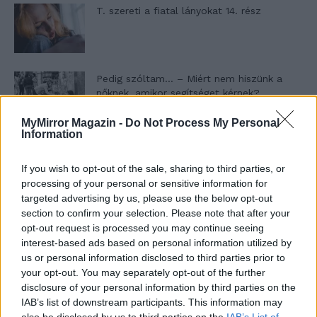
T. szereti a fiatal lányokat 14. rész
Pedig szóltam… – Miért nem hiszünk a
nőknek, amikor segítséget kérnek?
MyMirror Magazin -
Do Not Process My Personal
Information
A legidegesítőbb kifejezések laza
gyűjteménye
If you wish to opt-out of the sale, sharing to third parties, or
processing of your personal or sensitive information for
targeted advertising by us, please use the below opt-out
section to confirm your selection. Please note that after your
Elyna Robbs: Adéle és az örökölt árnyak
opt-out request is processed you may continue seeing
13. rész
interest-based ads based on personal information utilized by
us or personal information disclosed to third parties prior to
your opt-out. You may separately opt-out of the further
Woody Allen megosztó zsenialitása
disclosure of your personal information by third parties on the
IAB’s list of downstream participants. This information may