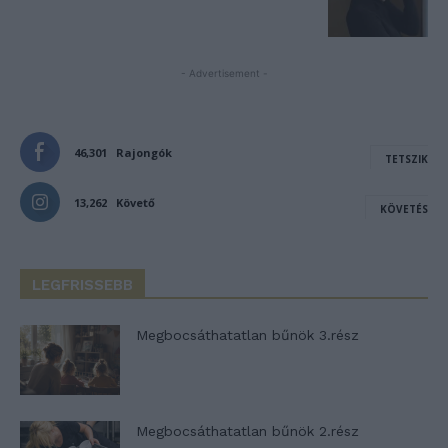
- Advertisement -
46,301
Rajongók
TETSZIK
13,262
Követő
KÖVETÉS
LEGFRISSEBB
Megbocsáthatatlan bűnök 3.rész
Megbocsáthatatlan bűnök 2.rész