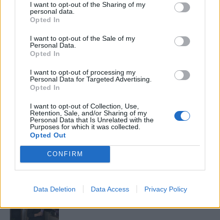
I want to opt-out of the Sharing of my
Elyna Robbs: Adéle és az örökölt árnyak
personal data.
13. rész
Opted In
I want to opt-out of the Sale of my
Personal Data.
Opted In
Woody Allen megosztó zsenialitása
I want to opt-out of processing my
Personal Data for Targeted Advertising.
Opted In
A világ legismertebb ruhái
I want to opt-out of Collection, Use,
Retention, Sale, and/or Sharing of my
Personal Data that Is Unrelated with the
Purposes for which it was collected.
Opted Out
Nyár, nevetés, anekdoták
CONFIRM
Data Deletion
Data Access
Privacy Policy
Panna és a szép szerelmek mítosza 3.