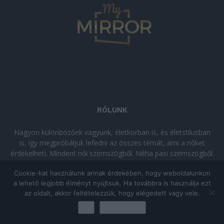
RÓLUNK
Nagyon különbözőek vagyunk, életkorban is, és életstílusban
is, így megpróbáljuk lefedni az összes témát, ami a nőket
érdekelheti. Mindent női szemszögből. Néha pasi szemszögből.
Néha komolyan, néha szórakozva. Olvass minket, ha egy kis
Cookie-kat használunk annak érdekében, hogy weboldalunkon
kikapcsolódásra vágysz!
a lehető legjobb élményt nyújtsuk. Ha továbbra is használja ezt
az oldalt, akkor feltételezzük, hogy elégedett vagy vele.
© Copyright 2026 - mymirror.hu
ADATKEZELÉSI TÁJÉKOZTATÓ
|
Ok
Adatkezelés
Impresszum