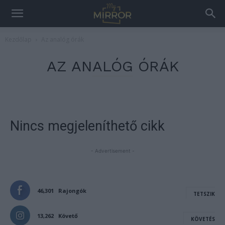
Kezdőlap
Az analóg órák
AZ ANALÓG ÓRÁK
Nincs megjeleníthető cikk
- Advertisement -
46,301
Rajongók
TETSZIK
13,262
Követő
KÖVETÉS