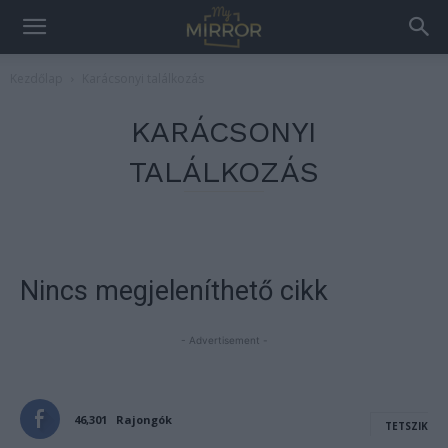
Kezdőlap
Karácsonyi találkozás
KARÁCSONYI
TALÁLKOZÁS
Nincs megjeleníthető cikk
- Advertisement -
46,301
Rajongók
TETSZIK