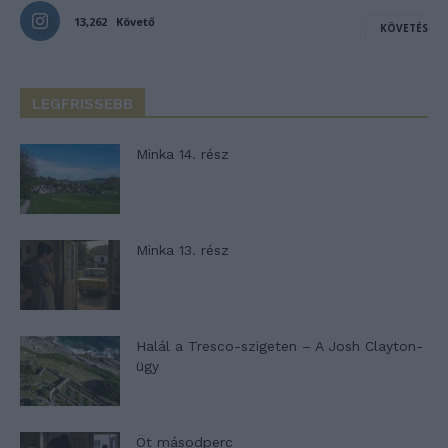
13,262
Követő
KÖVETÉS
LEGFRISSEBB
Minka 14. rész
Minka 13. rész
Halál a Tresco-szigeten – A Josh Clayton-
ügy
Öt másodperc