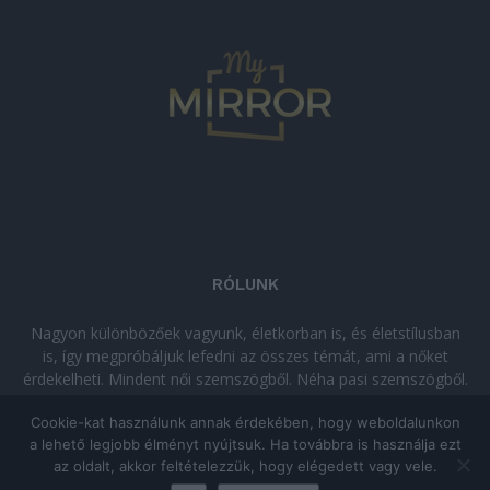
RÓLUNK
Nagyon különbözőek vagyunk, életkorban is, és életstílusban
is, így megpróbáljuk lefedni az összes témát, ami a nőket
érdekelheti. Mindent női szemszögből. Néha pasi szemszögből.
Néha komolyan, néha szórakozva. Olvass minket, ha egy kis
Cookie-kat használunk annak érdekében, hogy weboldalunkon
kikapcsolódásra vágysz!
a lehető legjobb élményt nyújtsuk. Ha továbbra is használja ezt
az oldalt, akkor feltételezzük, hogy elégedett vagy vele.
© Copyright 2026 - mymirror.hu
ADATKEZELÉSI TÁJÉKOZTATÓ
|