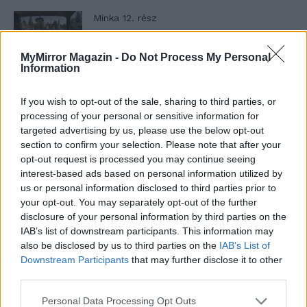
Minka 12. rész
MyMirror Magazin -
Do Not Process My Personal
Information
Minka 11. rész
If you wish to opt-out of the sale, sharing to third parties, or
processing of your personal or sensitive information for
targeted advertising by us, please use the below opt-out
section to confirm your selection. Please note that after your
T. szereti a fiatal lányokat 14. rész
opt-out request is processed you may continue seeing
interest-based ads based on personal information utilized by
us or personal information disclosed to third parties prior to
your opt-out. You may separately opt-out of the further
Pedig szóltam… – Miért nem hiszünk a
disclosure of your personal information by third parties on the
nőknek, amikor segítséget kérnek?
IAB’s list of downstream participants. This information may
also be disclosed by us to third parties on the
IAB’s List of
Downstream Participants
that may further disclose it to other
third parties.
A legidegesítőbb kifejezések laza
gyűjteménye
Personal Data Processing Opt Outs