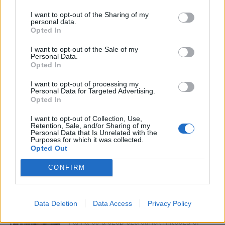
I want to opt-out of the Sharing of my
personal data.
Elyna Robbs: Adéle és az örökölt árnyak
Opted In
13. rész
I want to opt-out of the Sale of my
Personal Data.
Opted In
Woody Allen megosztó zsenialitása
I want to opt-out of processing my
Personal Data for Targeted Advertising.
Opted In
I want to opt-out of Collection, Use,
Retention, Sale, and/or Sharing of my
A világ legismertebb ruhái
Personal Data that Is Unrelated with the
Purposes for which it was collected.
Opted Out
CONFIRM
Nyár, nevetés, anekdoták
Data Deletion
Data Access
Privacy Policy
Panna és a szép szerelmek mítosza 3.