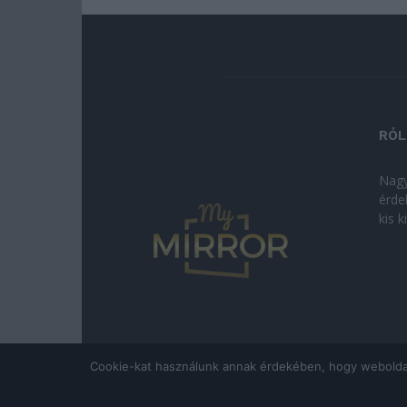
RÓL
Nagy
érde
kis 
Cookie-kat használunk annak érdekében, hogy weboldalun
© Copyright 2026 - mymirror.hu
ADATKEZELÉSI T