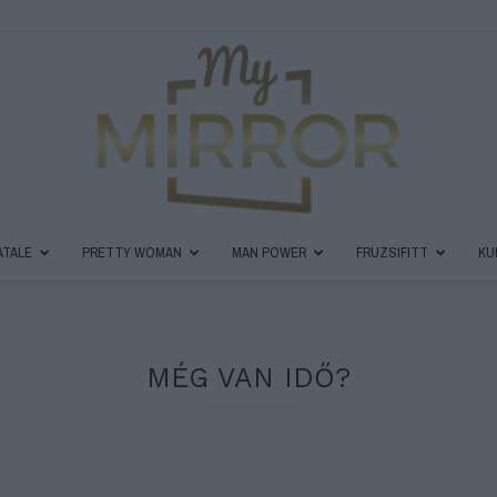
ATALE
PRETTY WOMAN
MAN POWER
FRUZSIFITT
KU
MyMirror
MÉG VAN IDŐ?
Magazin