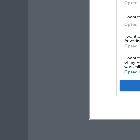
Opted 
I want t
Opted 
I want 
Advertis
Opted 
I want t
of my P
was col
Opted 