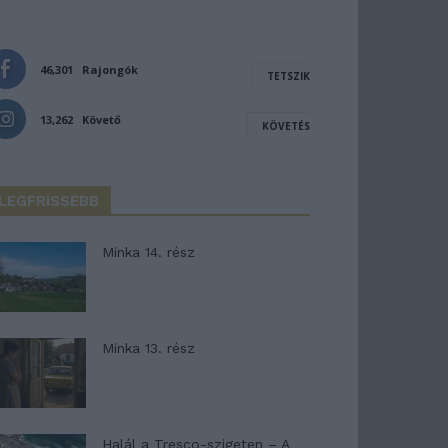
46,301
Rajongók
TETSZIK
13,262
Követő
KÖVETÉS
LEGFRISSEBB
Minka 14. rész
Minka 13. rész
Halál a Tresco-szigeten – A