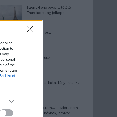
Szent Genovéva, a túlélő
Franciaország jelképe
Minka 12. rész
sonal or
ection to
ou may
Minka 11. rész
 personal
out of the
 downstream
B’s List of
T. szereti a fiatal lányokat 14.
rész
Pedig szóltam… – Miért nem
hiszünk a nőknek, amikor