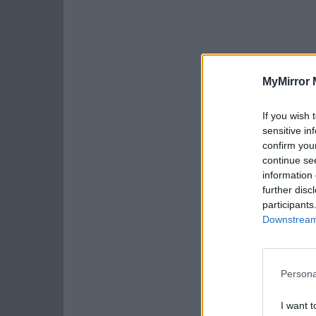
MyMirror 
If you wish 
sensitive in
confirm you
continue se
information 
further disc
participants
Downstream 
Persona
I want t