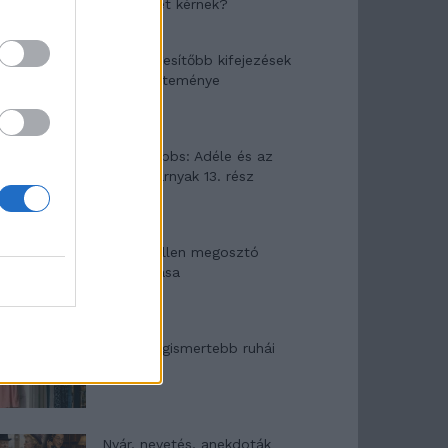
segítséget kérnek?
A legidegesítőbb kifejezések
laza gyűjteménye
Elyna Robbs: Adéle és az
örökölt árnyak 13. rész
Woody Allen megosztó
zsenialitása
A világ legismertebb ruhái
Nyár, nevetés, anekdoták