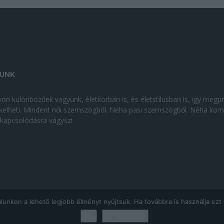
UNK
on különbözőek vagyunk, életkorban is, és életstílusban is, így megp
kelheti. Mindent női szemszögből. Néha pasi szemszögből. Néha kom
kikapcsolódásra vágysz!
kon a lehető legjobb élményt nyújtsuk. Ha továbbra is használja ezt az
Ok
Adatkezelés
ÁJÉKOZTATÓ
|
Impresszum