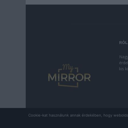
RÓL
Nagy
érde
kis 
Cookie-kat használunk annak érdekében, hogy weboldalun
© Copyright 2026 - mymirror.hu
ADATKEZELÉSI T