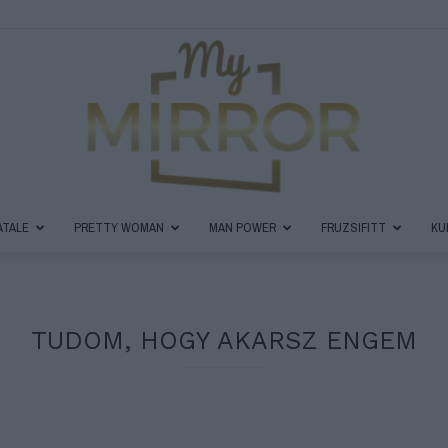
ATALE
PRETTY WOMAN
MAN POWER
FRUZSIFITT
KU
MyMirror
TUDOM, HOGY AKARSZ ENGEM
Magazin