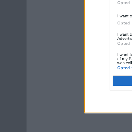
Opted 
I want t
Opted 
I want 
Advertis
Opted 
I want t
of my P
was col
Opted 