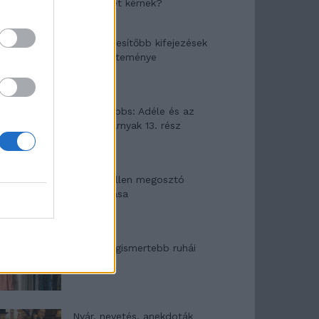
segítséget kérnek?
A legidegesítőbb kifejezések
laza gyűjteménye
Elyna Robbs: Adéle és az
örökölt árnyak 13. rész
Woody Allen megosztó
zsenialitása
A világ legismertebb ruhái
Nyár, nevetés, anekdoták