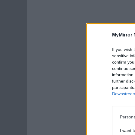
MyMirror 
If you wish 
sensitive in
confirm you
continue se
information 
further disc
participants
Downstream 
Persona
I want t