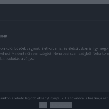
UNK
on különbözőek vagyunk, életkorban is, és életstílusban is, így megp
kelheti. Mindent női szemszögből. Néha pasi szemszögből. Néha kom
kikapcsolódásra vágysz!
kon a lehető legjobb élményt nyújtsuk. Ha továbbra is használja ezt az
Ok
Adatkezelés
ÁJÉKOZTATÓ
|
Impresszum