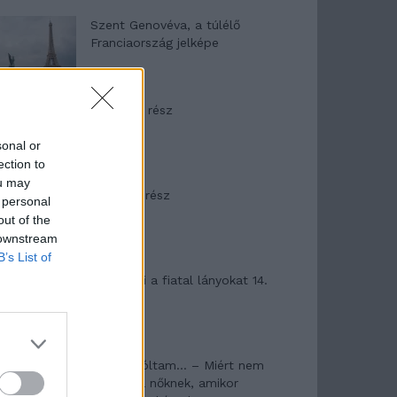
Szent Genovéva, a túlélő
Franciaország jelképe
Minka 12. rész
sonal or
ection to
ou may
Minka 11. rész
 personal
out of the
 downstream
B’s List of
T. szereti a fiatal lányokat 14.
rész
Pedig szóltam… – Miért nem
hiszünk a nőknek, amikor