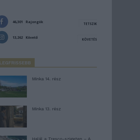
46,301
Rajongók
TETSZIK
13,262
Követő
KÖVETÉS
LEGFRISSEBB
Minka 14. rész
Minka 13. rész
Halál a Tresco-szigeten – A