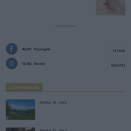
- Advertisement -
46,301
Rajongók
TETSZIK
13,262
Követő
KÖVETÉS
LEGFRISSEBB
Minka 14. rész
Minka 13. rész