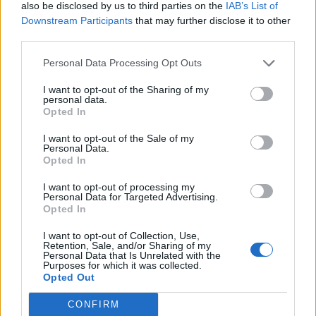
also be disclosed by us to third parties on the
IAB’s List of
Downstream Participants
that may further disclose it to other
third parties.
Pedig szóltam… – Miért nem hiszünk a
nőknek, amikor segítséget kérnek?
Personal Data Processing Opt Outs
I want to opt-out of the Sharing of my
personal data.
Opted In
A legidegesítőbb kifejezések laza
gyűjteménye
I want to opt-out of the Sale of my
Personal Data.
Opted In
Elyna Robbs: Adéle és az örökölt árnyak
I want to opt-out of processing my
13. rész
Personal Data for Targeted Advertising.
Opted In
I want to opt-out of Collection, Use,
Retention, Sale, and/or Sharing of my
Woody Allen megosztó zsenialitása
Personal Data that Is Unrelated with the
Purposes for which it was collected.
Opted Out
CONFIRM
A világ legismertebb ruhái