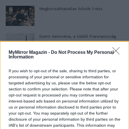
Megbocsáthatatlan bűnök 1.rész
Szent Genovéva, a túlélő Franciaország
jelképe
MyMirror Magazin -
Do Not Process My Personal
Information
Minka 12. rész
If you wish to opt-out of the sale, sharing to third parties, or
processing of your personal or sensitive information for
targeted advertising by us, please use the below opt-out
section to confirm your selection. Please note that after your
Minka 11. rész
opt-out request is processed you may continue seeing
interest-based ads based on personal information utilized by
us or personal information disclosed to third parties prior to
your opt-out. You may separately opt-out of the further
disclosure of your personal information by third parties on the
T. szereti a fiatal lányokat 14. rész
IAB’s list of downstream participants. This information may