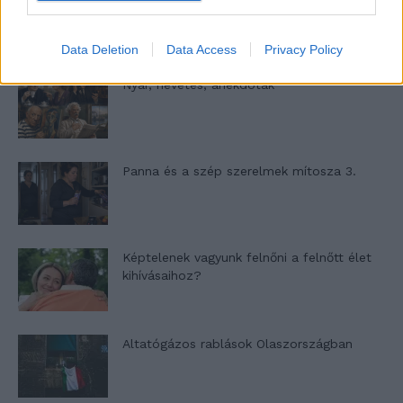
Data Deletion
Data Access
Privacy Policy
Nyár, nevetés, anekdoták
Panna és a szép szerelmek mítosza 3.
Képtelenek vagyunk felnőni a felnőtt élet
kihívásaihoz?
Altatógázos rablások Olaszországban