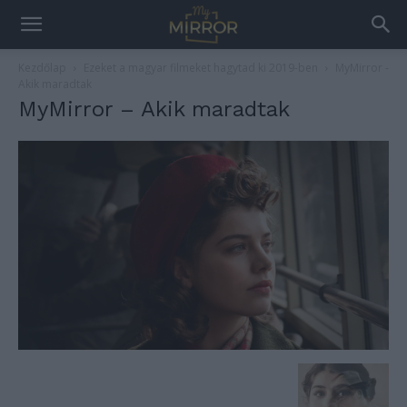
Kezdőlap
Ezeket a magyar filmeket hagytad ki 2019-ben
MyMirror -
Akik maradtak
MyMirror – Akik maradtak