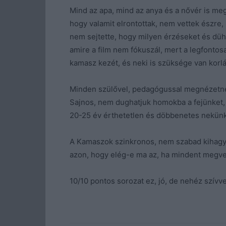
Mind az apa, mind az anya és a nővér is meg
hogy valamit elrontottak, nem vettek észre, 
nem sejtette, hogy milyen érzéseket és dühöt
amire a film nem fókuszál, mert a legfonto
kamasz kezét, és neki is szüksége van korlá
Minden szülővel, pedagógussal megnézetném 
Sajnos, nem dughatjuk homokba a fejünket, 
20-25 év érthetetlen és döbbenetes nekünk,
A Kamaszok szinkronos, nem szabad kihagyn
azon, hogy elég-e ma az, ha mindent megv
10/10 pontos sorozat ez, jó, de nehéz szívve