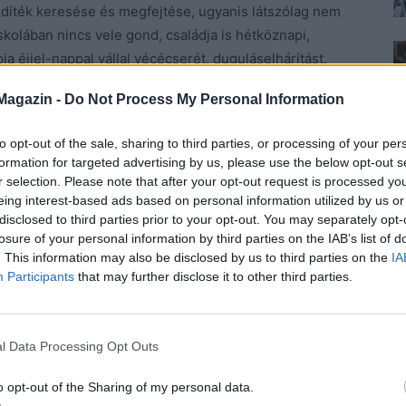
indíték keresése és megfejtése, ugyanis látszólag nem
 iskolában nincs vele gond, családja is hétköznapi,
ja éjjel-nappal vállal vécécserét, duguláselhárítást.
Magazin -
Do Not Process My Personal Information
 riasztóbb minden. Jamie tagadja a nyilvánvalót, és
to opt-out of the sale, sharing to third parties, or processing of your per
tben helyezik el. Nem nagyobbak közé, hiszen csak 13,
formation for targeted advertising by us, please use the below opt-out s
közötti tudnak biztosítani neki szeparáltan. A rendszer
r selection. Please note that after your opt-out request is processed y
eing interest-based ads based on personal information utilized by us or
disclosed to third parties prior to your opt-out. You may separately opt-
losure of your personal information by third parties on the IAB’s list of
 mai iskolarendszerbe, és nincs abban semmi idegen
. This information may also be disclosed by us to third parties on the
IA
k.
A gyerekek öntudatosak, beszólogatnak még a
Participants
that may further disclose it to other third parties.
i a kérdésekre. Így van ez nálunk is, ez már régen
 nehezíti, hogy a nyomozó fia is ugyanabba az
. A lány barátnője kiborul, és az udvaron megüti
l Data Processing Opt Outs
észe van benne a gyilkosságban. És a gyerekek azonnal
o opt-out of the Sharing of my personal data.
tatják, hogy üsse tovább, ők meg felveszik. Nem