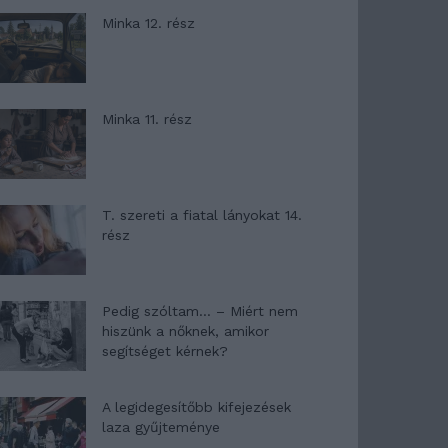
Minka 12. rész
Minka 11. rész
T. szereti a fiatal lányokat 14.
rész
Pedig szóltam… – Miért nem
hiszünk a nőknek, amikor
segítséget kérnek?
A legidegesítőbb kifejezések
laza gyűjteménye