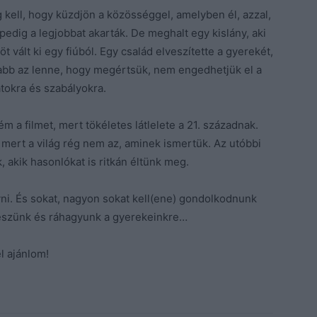
 kell, hogy küzdjön a közösséggel, amelyben él, azzal,
pedig a legjobbat akarták. De meghalt egy kislány, aki
 vált ki egy fiúból. Egy család elveszítette a gyerekét,
sabb az lenne, hogy megértsük, nem engedhetjük el a
tokra és szabályokra.
a filmet, mert tökéletes látlelete a 21. századnak.
mert a világ rég nem az, aminek ismertük. Az utóbbi
 akik hasonlókat is ritkán éltünk meg.
i. És sokat, nagyon sokat kell(ene) gondolkodnunk
eszünk és ráhagyunk a gyerekeinkre…
l ajánlom!