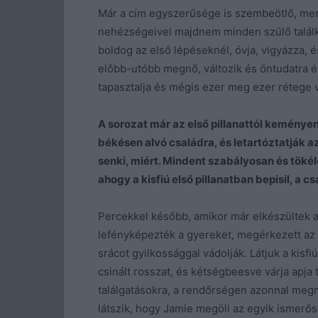
Már a cím egyszerűsége is szembeötlő, mert
nehézségeivel majdnem minden szülő találko
boldog az első lépéseknél, óvja, vigyázza, é
előbb-utóbb megnő, változik és öntudatra é
tapasztalja és mégis ezer meg ezer rétege 
A sorozat már az első pillanattól keményen
békésen alvó családra, és letartóztatják 
senki, miért. Mindent szabályosan és tökél
ahogy a kisfiú első pillanatban bepisil, a c
Percekkel később, amikor már elkészültek az
lefényképezték a gyereket, megérkezett az ü
srácot gyilkossággal vádolják. Látjuk a kisfi
csinált rosszat, és kétségbeesve várja apja
találgatásokra, a rendőrségen azonnal megm
látszik, hogy Jamie megöli az egyik ismerősé