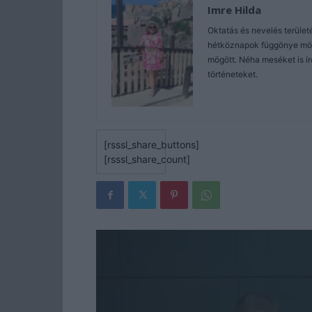
Imre Hilda
Oktatás és nevelés terüle
hétköznapok függönye mögé
mögött. Néha meséket is ír
történeteket.
[rsssl_share_buttons]
[rsssl_share_count]