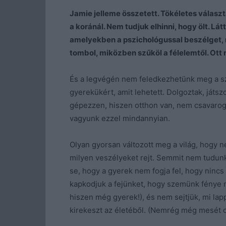
Jamie jelleme összetett. Tökéletes választ
a koránál. Nem tudjuk elhinni, hogy ölt. Lá
amelyekben a pszichológussal beszélget, me
tombol, miközben szűköl a félelemtől. Ott 
És a legvégén nem feledkezhetünk meg a szü
gyerekükért, amit lehetett. Dolgoztak, játsz
gépezzen, hiszen otthon van, nem csavarog,
vagyunk ezzel mindannyian.
Olyan gyorsan változott meg a világ, hogy 
milyen veszélyeket rejt. Semmit nem tudunk 
se, hogy a gyerek nem fogja fel, hogy nincs 
kapkodjuk a fejünket, hogy szemünk fénye m
hiszen még gyerek!), és nem sejtjük, mi lap
kirekeszt az életéből. (Nemrég még mesét ol