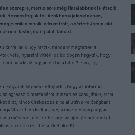
ás a szerepre, mert elsőre még fiatalabbnak is látszik
ttuk, de nem fogjuk fel. Azokban a jelenetekben,
gjelenik a másik, a frusztrált, a sértett Jamie, aki
már nem kisfiú, manipulál, támad.
lőkről, akik úgy hiszik, mindent megtettek a
ottak vele, nyaralni vitték, és boldogan hagyták, hogy
 nem bandázik, ugyan mi baja lehet? Igen, így
nem vagyunk képesek elfogadni, hogy az internet
az agresszió mértékéről (hiszen ez csak játék!, arról
két élet, nincs újrakezdés a halál után a valóságban),
egváltozott, érdekli a szex, a meztelenség (ugyan,
pan a mélyben, amikor bezárja az ajtót és bennünket
vastunk neki és plüssökkel aludt!).