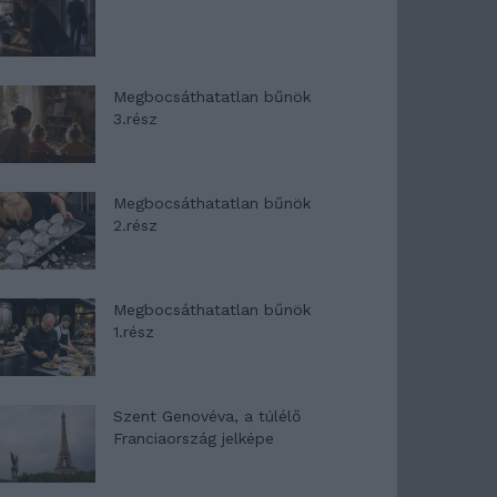
Megbocsáthatatlan bűnök
3.rész
Megbocsáthatatlan bűnök
2.rész
Megbocsáthatatlan bűnök
1.rész
Szent Genovéva, a túlélő
Franciaország jelképe