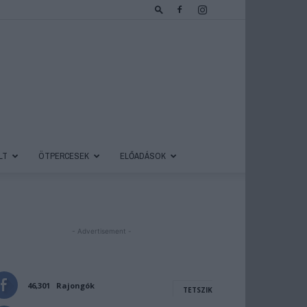
LT
ÖTPERCESEK
ELŐADÁSOK
- Advertisement -
46,301
Rajongók
TETSZIK