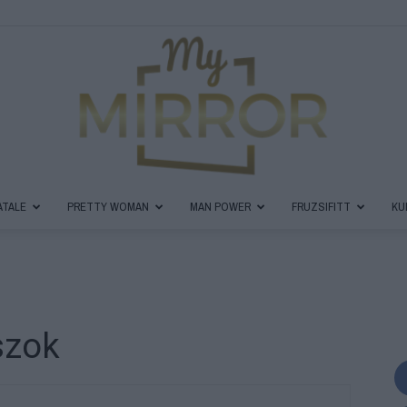
ATALE
PRETTY WOMAN
MAN POWER
FRUZSIFITT
KU
MyMirror
szok
Magazin