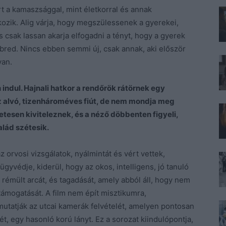
 a kamaszsággal, mint életkorral és annak
zik. Alig várja, hogy megszülessenek a gyerekei,
s csak lassan akarja elfogadni a tényt, hogy a gyerek
bred. Nincs ebben semmi új, csak annak, aki először
van.
 indul. Hajnali hatkor a rendőrök rátörnek egy
az alvó, tizenhároméves fiút, de nem mondja meg
etesen kiviteleznek, és a néző döbbenten figyeli,
salád szétesik.
 orvosi vizsgálatok, nyálmintát és vért vettek,
gyvédje, kiderül, hogy az okos, intelligens, jó tanuló
ú rémült arcát, és tagadását, amely abból áll, hogy nem
 támogatását. A film nem épít misztikumra,
utatják az utcai kamerák felvételét, amelyen pontosan
t, egy hasonló korú lányt. Ez a sorozat kiindulópontja,