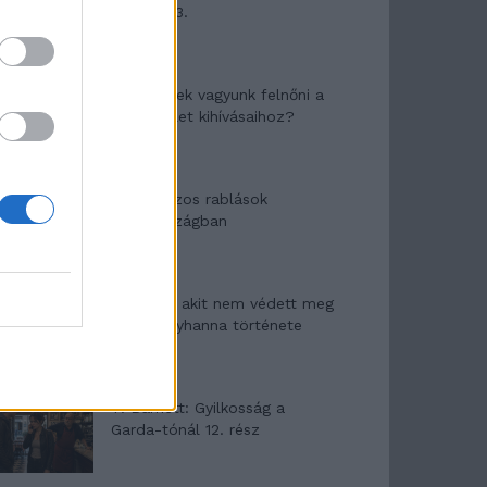
mítosza 3.
Képtelenek vagyunk felnőni a
felnőtt élet kihívásaihoz?
Altatógázos rablások
Olaszországban
A kislány, akit nem védett meg
senki – Lyhanna története
T. Barnett: Gyilkosság a
Garda-tónál 12. rész