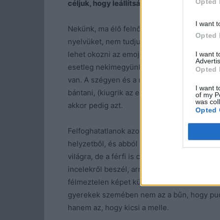
Opted 
céljuk, hogy leállítsák, hiszen az esemény
I want t
Nekünk, ma élő felnőtteknek gyakorlatilag 
Opted 
nyelvüket, nem tudjuk a jeleiket az Instán,
lehet okozni az emojikkal. Mi úgy nőttünk fe
I want 
Advertis
esetleg nekimegyünk a másiknak, de nem a
Opted 
van. A szégyen és a megalázás elképesztő tet
I want t
bántani, (kiugrik az emeletről, vonat elé lé
of my P
was col
akkor pedig azt.
Opted 
Felfoghatatlanok azok a képek, amelyben a 
helyzetből, és abból sem, mi zajlik egy kama
világra, de a férfi is csak les, mert neki a lil
incelekről beszél, arról nem is szólva, hogy
félmeztelen képet küldött magáról valakinek.
gyerekek szemében nem az a bűn, hogy pucér
hanem az, hogy kicsi a melle.