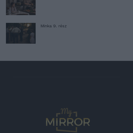
Minka 9. rész