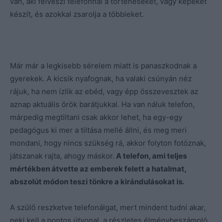
van, aki felveszi telefonnal a történéseket, vagy képeket
készít, és azokkal zsarolja a többieket.
Már már a legkisebb sérelem miatt is panaszkodnak a
gyerekek. A kicsik nyafognak, ha valaki csúnyán néz
rájuk, ha nem ízlik az ebéd, vagy épp összevesztek az
aznap aktuális örök barátjukkal. Ha van náluk telefon,
márpedig megtiltani csak akkor lehet, ha egy-egy
pedagógus ki mer a tiltása mellé állni, és meg meri
mondani, hogy nincs szükség rá, akkor folyton fotóznak,
játszanak rajta, ahogy máskor.
A telefon, ami teljes
mértékben átvette az emberek felett a hatalmat,
abszolút módon teszi tönkre a kirándulásokat is.
A szülő reszketve telefonálgat, mert mindent tudni akar,
neki kell a pontos útvonal, a részletes élménybeszámoló,