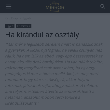
Kezdőlap
Egyéb
Egyéb
Ötpercesek
Ha kirándul az osztály
"Már már a legkisebb sérelem miatt is panaszkodnak
a gyerekek. A kicsik nyafognak, ha valaki csúnyán néz
rájuk, ha nem ízlik az ebéd, vagy épp összevesztek az
aznap aktuális örök barátjukkal. Ha van náluk telefon,
márpedig megtiltani csak akkor lehet, ha egy-egy
pedagógus ki mer a tiltása mellé állni, és meg meri
mondani, hogy nincs szükség rá, akkor folyton
fotóznak, játszanak rajta, ahogy máskor. A telefon,
ami teljes mértékben átvette az emberek felett a
hatalmat, abszolút módon teszi tönkre a
kirándulásokat is."