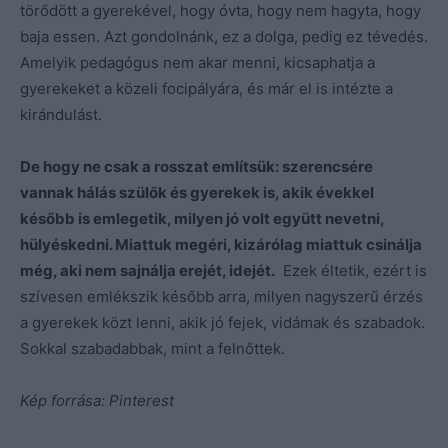
törődött a gyerekével, hogy óvta, hogy nem hagyta, hogy
baja essen. Azt gondolnánk, ez a dolga, pedig ez tévedés.
Amelyik pedagógus nem akar menni, kicsaphatja a
gyerekeket a közeli focipályára, és már el is intézte a
kirándulást.
De hogy ne csak a rosszat említsük: szerencsére
vannak hálás szülők és gyerekek is, akik évekkel
később is emlegetik, milyen jó volt együtt nevetni,
hülyéskedni. Miattuk megéri, kizárólag miattuk csinálja
még, aki nem sajnálja erejét, idejét.
Ezek éltetik, ezért is
szívesen emlékszik később arra, milyen nagyszerű érzés
a gyerekek közt lenni, akik jó fejek, vidámak és szabadok.
Sokkal szabadabbak, mint a felnőttek.
Kép forrása: Pinterest