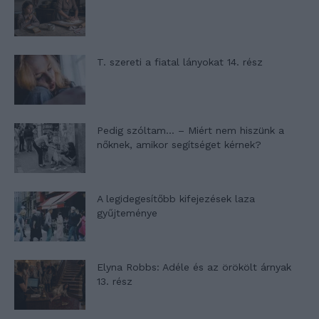
T. szereti a fiatal lányokat 14. rész
Pedig szóltam… – Miért nem hiszünk a
nőknek, amikor segítséget kérnek?
A legidegesítőbb kifejezések laza
gyűjteménye
Elyna Robbs: Adéle és az örökölt árnyak
13. rész