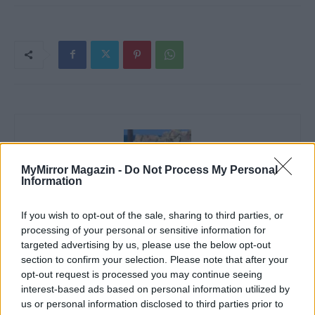
MyMirror Magazin -
Do Not Process My Personal
Information
If you wish to opt-out of the sale, sharing to third parties, or
processing of your personal or sensitive information for
Imre Hilda
targeted advertising by us, please use the below opt-out
Oktatás és nevelés területén dolgozom, de minden
section to confirm your selection. Please note that after your
szabadidőmben írok. Szeretek belesni a hétköznapok függönye
opt-out request is processed you may continue seeing
mögé és közben keresem az embert, a nőt a jól legyártott álarcok
interest-based ads based on personal information utilized by
mögött. Néha meséket is írok, de gyakrabban novellákat,
us or personal information disclosed to third parties prior to