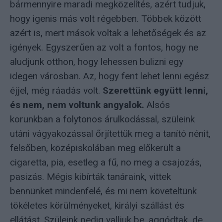
bármennyire maradi megközelítés, azért tudjuk,
hogy igenis más volt régebben. Többek között
azért is, mert mások voltak a lehetőségek és az
igények. Egyszerűen az volt a fontos, hogy ne
aludjunk otthon, hogy lehessen bulizni egy
idegen városban. Az, hogy fent lehet lenni egész
éjjel, még ráadás volt.
Szerettünk együtt lenni,
és nem, nem voltunk angyalok.
Alsós
korunkban a folytonos árulkodással, szüleink
utáni vágyakozással őrjítettük meg a tanító nénit,
felsőben, középiskolában meg előkerült a
cigaretta, pia, esetleg a fű, no meg a csajozás,
pasizás. Mégis kibírták tanáraink, vittek
bennünket mindenfelé, és mi nem követeltünk
tökéletes körülményeket, királyi szállást és
ellátást. Szüleink pedig valljuk be, aggódtak, de