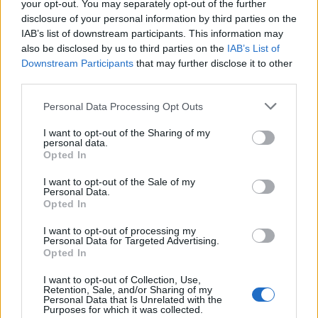
cikkeket és apró vicces történeteket.
your opt-out. You may separately opt-out of the further
disclosure of your personal information by third parties on the
IAB’s list of downstream participants. This information may
also be disclosed by us to third parties on the
IAB’s List of
Downstream Participants
that may further disclose it to other
KAPCSOLÓDÓ CIKKEK
TÖBB A SZERZŐTŐL
third parties.
Minka 14. rész
Personal Data Processing Opt Outs
I want to opt-out of the Sharing of my
personal data.
Opted In
Minka 13. rész
I want to opt-out of the Sale of my
Personal Data.
Opted In
I want to opt-out of processing my
Halál a Tresco-szigeten – A Josh
Personal Data for Targeted Advertising.
Opted In
Clayton-ügy
I want to opt-out of Collection, Use,
Retention, Sale, and/or Sharing of my
Personal Data that Is Unrelated with the
Purposes for which it was collected.