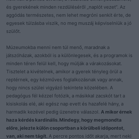
és gyerekének minden rezdüléséről „naplót vezet”. Az
aggódás természetes, nem lehet megróni senkit érte, de
egyesek túlzásba viszik, no meg muszáj képviselniük a jó
szülőt.
Múzeumokba menni nem túl menő, maradnak a
játszóházak, azokból is a különlegesek, és a programok is
minden téren felül kell, hogy múlják a várakozásokat.
Tisztelet a kivételnek, amikor a gyerek tényleg örül a
reptérnek, egy kézműves foglalkozásnak vagy annak,
hogy nincs szülei vigyázó tekintete közelében. A
pedagógus fél kézzel fotózik, a másikkal zacskót tart a
kisiskolás elé, aki egész nap evett és hazafelé hány, a
harmadik kezével pedig üzenetre válaszol.
A mikor érnek
haza kérdés kardinális. Mindegy, hogy megmondta
előre, jelezte külön csoportban a körülbeli időpontot,
van, aki nem tágít.
A percre pontos időt akarja, mert neki