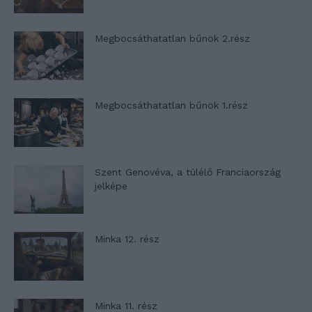
Megbocsáthatatlan bűnök 2.rész
Megbocsáthatatlan bűnök 1.rész
Szent Genovéva, a túlélő Franciaország
jelképe
Minka 12. rész
Minka 11. rész