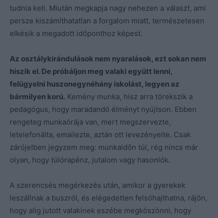
tudnia kell. Miután megkapja nagy nehezen a választ, ami
persze kiszámíthatatlan a forgalom miatt, természetesen
elkésik a megadott időponthoz képest.
Az osztálykirándulások nem nyaralások, ezt sokan nem
hiszik el. De próbáljon meg valaki együtt lenni,
felügyelni huszonegynéhány iskolást, legyen az
bármilyen korú.
Kemény munka, hisz arra törekszik a
pedagógus, hogy maradandó élményt nyújtson. Ebben
rengeteg munkaórája van, mert megszervezte,
letelefonálta, emailezte, aztán ott levezényelte. Csak
zárójelben jegyzem meg: munkaidőn túl, rég nincs már
olyan, hogy túlórapénz, jutalom vagy hasonlók.
A szerencsés megérkezés után, amikor a gyerekek
leszállnak a buszról, és elégedetten felsóhajthatna, rájön,
hogy alig jutott valakinek eszébe megköszönni, hogy