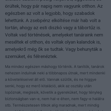
örültek, hogy pár napig nem vagyunk otthon. Az
egészben az volt a legjobb, hogy szabadok
lehettünk. A zsebpénz elköltése már hab volt a
tortán, ahogy az esti diszkó vagy a tábortűz is.
Voltak vad történések, amelyeket tanáraink nem
meséltek el otthon, és voltak olyan kalandok is,
amelyekrő még ők se tudtak. Vagy behunyták a
szemüket, és félrenéztek.
Ma mindez egészen máshogy történik. A tanítók, tanárok
nehezen indulnak neki a többnapos útnak, mert mindenki
a követeléseivel áll elő. Vannak szülők, és ne higgye
senki, hogy ez merő kitaláció, akik az osztály után
lopóznak, meglesik, követik a gyereküket, hogy tényleg
biztonságban van-e, nem hal-e éhen, nem fagy-e halálra
stb. Természetesen titkok alig maradnak, mert mindig