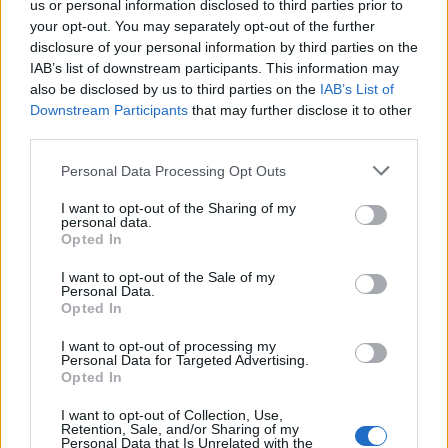
us or personal information disclosed to third parties prior to
your opt-out. You may separately opt-out of the further
Minka 11. rész
disclosure of your personal information by third parties on the
IAB’s list of downstream participants. This information may
also be disclosed by us to third parties on the
IAB’s List of
Downstream Participants
that may further disclose it to other
T. szereti a fiatal lányokat 14. rész
third parties.
Personal Data Processing Opt Outs
I want to opt-out of the Sharing of my
personal data.
Pedig szóltam… – Miért nem hiszünk a
Opted In
nőknek, amikor segítséget kérnek?
I want to opt-out of the Sale of my
Personal Data.
Opted In
A legidegesítőbb kifejezések laza
gyűjteménye
I want to opt-out of processing my
Personal Data for Targeted Advertising.
Opted In
I want to opt-out of Collection, Use,
Elyna Robbs: Adéle és az örökölt árnyak
Retention, Sale, and/or Sharing of my
13. rész
Personal Data that Is Unrelated with the