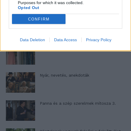
Purposes for which it was collected.
Opted Out
Woody Allen megosztó zsenialitása
CONFIRM
Data Deletion
Data Access
Privacy Policy
A világ legismertebb ruhái
Nyár, nevetés, anekdoták
Panna és a szép szerelmek mítosza 3.