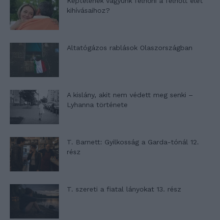
Képtelenek vagyunk felnőni a felnőtt élet
kihívásaihoz?
Altatógázos rablások Olaszországban
A kislány, akit nem védett meg senki –
Lyhanna története
T. Barnett: Gyilkosság a Garda-tónál 12.
rész
T. szereti a fiatal lányokat 13. rész