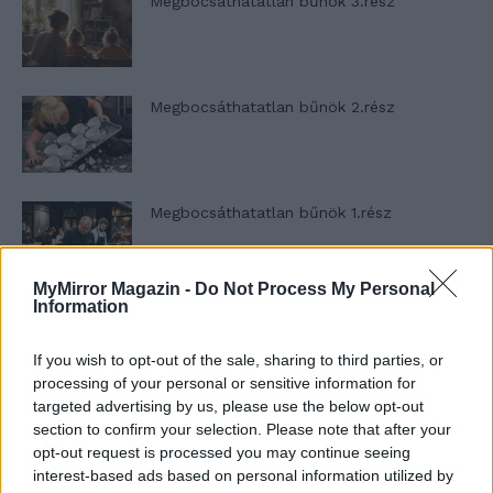
Megbocsáthatatlan bűnök 3.rész
Megbocsáthatatlan bűnök 2.rész
Megbocsáthatatlan bűnök 1.rész
MyMirror Magazin -
Do Not Process My Personal
Information
Szent Genovéva, a túlélő Franciaország
jelképe
If you wish to opt-out of the sale, sharing to third parties, or
processing of your personal or sensitive information for
targeted advertising by us, please use the below opt-out
Minka 12. rész
section to confirm your selection. Please note that after your
opt-out request is processed you may continue seeing
interest-based ads based on personal information utilized by