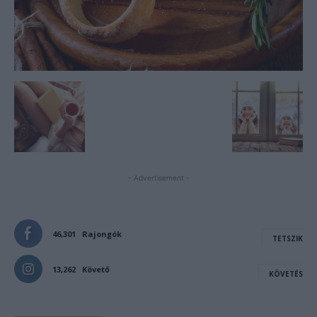
- Advertisement -
46,301
Rajongók
TETSZIK
13,262
Követő
KÖVETÉS