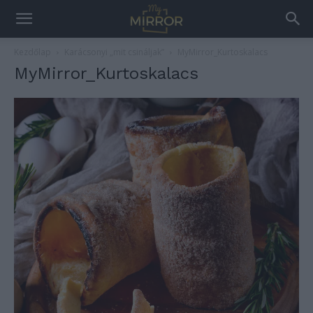
Kezdőlap
Karácsonyi „mit csináljak”
MyMirror_Kurtoskalacs
MyMirror_Kurtoskalacs