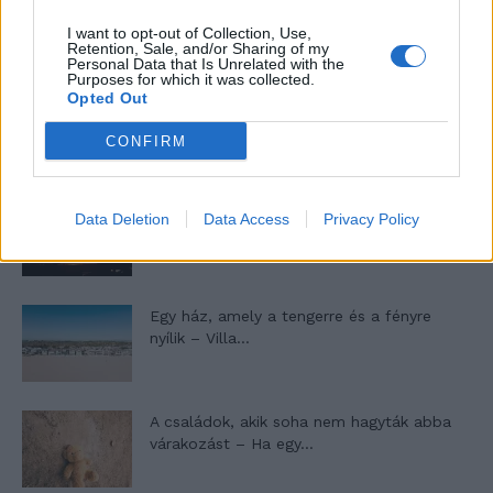
I want to opt-out of Collection, Use,
Retention, Sale, and/or Sharing of my
Personal Data that Is Unrelated with the
Purposes for which it was collected.
Opted Out
Máltai kaland 7.
CONFIRM
10 tanács, ha jobban akarod érezni magad
Data Deletion
Data Access
Privacy Policy
a hétköznapokban
Egy ház, amely a tengerre és a fényre
nyílik – Villa...
A családok, akik soha nem hagyták abba
várakozást – Ha egy...