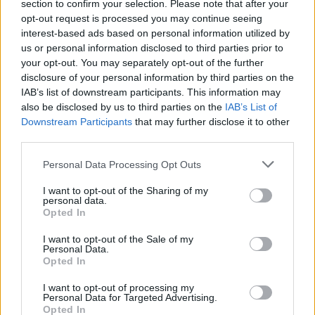
section to confirm your selection. Please note that after your
opt-out request is processed you may continue seeing
interest-based ads based on personal information utilized by
A kislány, akit nem védett meg senki –
us or personal information disclosed to third parties prior to
Lyhanna története
your opt-out. You may separately opt-out of the further
disclosure of your personal information by third parties on the
IAB’s list of downstream participants. This information may
also be disclosed by us to third parties on the
IAB’s List of
T. Barnett: Gyilkosság a Garda-tónál 12.
Downstream Participants
that may further disclose it to other
rész
third parties.
Personal Data Processing Opt Outs
T. szereti a fiatal lányokat 13. rész
I want to opt-out of the Sharing of my
personal data.
Opted In
I want to opt-out of the Sale of my
Minka 10. rész
Personal Data.
Opted In
I want to opt-out of processing my
Personal Data for Targeted Advertising.
Opted In
Minka 9. rész