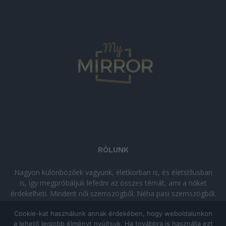
RÓLUNK
Nagyon különbözőek vagyunk, életkorban is, és életstílusban
is, így megpróbáljuk lefedni az összes témát, ami a nőket
érdekelheti. Mindent női szemszögből. Néha pasi szemszögből.
Néha komolyan, néha szórakozva. Olvass minket, ha egy kis
Cookie-kat használunk annak érdekében, hogy weboldalunkon
kikapcsolódásra vágysz!
a lehető legjobb élményt nyújtsuk. Ha továbbra is használja ezt