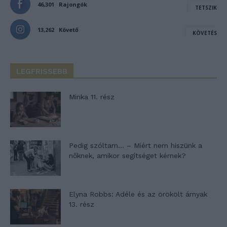
46,301
Rajongók
TETSZIK
13,262
Követő
KÖVETÉS
LEGFRISSEBB
Minka 11. rész
Pedig szóltam… – Miért nem hiszünk a
nőknek, amikor segítséget kérnek?
Elyna Robbs: Adéle és az örökölt árnyak
13. rész