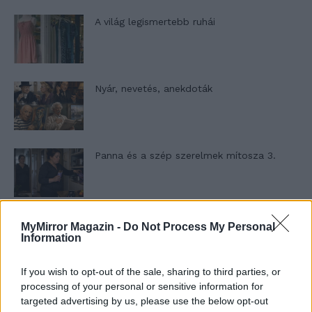
A világ legismertebb ruhái
Nyár, nevetés, anekdoták
Panna és a szép szerelmek mítosza 3.
Képtelenek vagyunk felnőni a felnőtt élet
MyMirror Magazin -
Do Not Process My Personal
kihívásaihoz?
Information
If you wish to opt-out of the sale, sharing to third parties, or
processing of your personal or sensitive information for
Altatógázos rablások Olaszországban
targeted advertising by us, please use the below opt-out