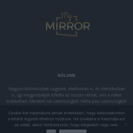
RÓLUNK
Nagyon különbözőek vagyunk, életkorban is, és életstílusban
is, így megpróbáljuk lefedni az összes témát, ami a nőket
érdekelheti. Mindent női szemszögből. Néha pasi szemszögből.
Néha komolyan, néha szórakozva. Olvass minket, ha egy kis
Cookie-kat használunk annak érdekében, hogy weboldalunkon
kikapcsolódásra vágysz!
a lehető legjobb élményt nyújtsuk. Ha továbbra is használja ezt
az oldalt, akkor feltételezzük, hogy elégedett vagy vele.
© Copyright 2026 - mymirror.hu
ADATKEZELÉSI TÁJÉKOZTATÓ
|