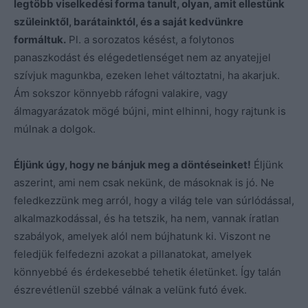
legtöbb viselkedési forma tanult, olyan, amit ellestünk
szüleinktől, barátainktól, és a saját kedvünkre
formáltuk.
Pl. a sorozatos késést, a folytonos
panaszkodást és elégedetlenséget nem az anyatejjel
szívjuk magunkba, ezeken lehet változtatni, ha akarjuk.
Ám sokszor könnyebb ráfogni valakire, vagy
álmagyarázatok mögé bújni, mint elhinni, hogy rajtunk is
múlnak a dolgok.
Éljünk úgy, hogy ne bánjuk meg a döntéseinket!
Éljünk
aszerint, ami nem csak nekünk, de másoknak is jó. Ne
feledkezzünk meg arról, hogy a világ tele van súrlódással,
alkalmazkodással, és ha tetszik, ha nem, vannak íratlan
szabályok, amelyek alól nem bújhatunk ki. Viszont ne
feledjük felfedezni azokat a pillanatokat, amelyek
könnyebbé és érdekesebbé tehetik életünket. Így talán
észrevétlenül szebbé válnak a velünk futó évek.