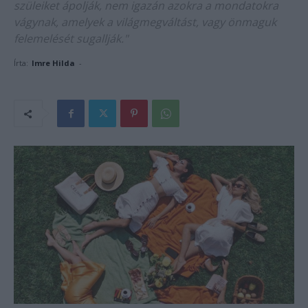
szüleiket ápolják, nem igazán azokra a mondatokra
vágynak, amelyek a világmegváltást, vagy önmaguk
felemelését sugallják."
Írta:
Imre Hilda
-