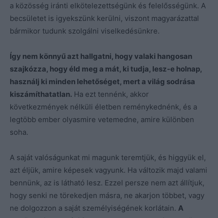
a közösség iránti elkötelezettségünk és felelősségünk. A
becsületet is igyekszünk kerülni, viszont magyarázattal
bármikor tudunk szolgálni viselkedésünkre.
Így nem könnyű azt hallgatni, hogy valaki hangosan
szajkózza, hogy éld meg a mát, ki tudja, lesz-e holnap,
használj ki minden lehetőséget, mert a világ sodrása
kiszámíthatatlan.
Ha ezt tennénk, akkor
következmények nélküli életben reménykednénk, és a
legtöbb ember olyasmire vetemedne, amire különben
soha.
A saját valóságunkat mi magunk teremtjük, és higgyük el,
azt éljük, amire képesek vagyunk. Ha változik majd valami
bennünk, az is látható lesz. Ezzel persze nem azt állítjuk,
hogy senki ne törekedjen másra, ne akarjon többet, vagy
ne dolgozzon a saját személyiségének korlátain.
A