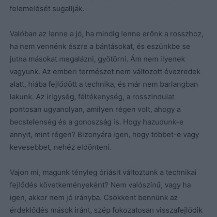
felemelését sugallják.
Valóban az lenne a jó, ha mindig lenne erőnk a rosszhoz,
ha nem vennénk észre a bántásokat, és eszünkbe se
jutna másokat megalázni, gyötörni. Ám nem ilyenek
vagyunk. Az emberi természet nem változott évezredek
alatt, hiába fejlődött a technika, és már nem barlangban
lakunk. Az irigység, féltékenység, a rosszindulat
pontosan ugyanolyan, amilyen régen volt, ahogy a
becstelenség és a gonoszság is. Hogy hazudunk-e
annyit, mint régen? Bizonyára igen, hogy többet-e vagy
kevesebbet, nehéz eldönteni.
Vajon mi, magunk tényleg óriásit változtunk a technikai
fejlődés követkeményeként? Nem valószínű, vagy ha
igen, akkor nem jó irányba. Csökkent bennünk az
érdeklődés mások iránt, szép fokozatosan visszafejlődik