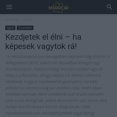
Kezdőlap
Egyéb
Egyéb
Ötpercesek
Kezdjetek el élni – ha
képesek vagytok rá!
"A hétköznapok szürkeségében képtelenség folyton a
fellegekben járni, üdvözült mosollyal lebegni egy
munkahelyen. Valószínűleg minden ember úgy éli
meg a pillanatot, ahogy képes rá. Nehéz elhitetni
valakivel, hogy a naplemente gyönyörű, ha neki
például a szomorúság jut eszébe róla, mert olyan
emlékei vannak. Nem mindenki tud örülni minden
csip-csup dolognak, pláne észrevenni azt. Azok, akik
nehéz körülmények között dolgoznak, több
munkahelyük van, elszegényedtek vagy beteg