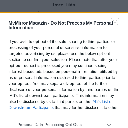
Imre Hilda
Oktatás és nevelés területén dolgozom, de minden
szabadidőmben írok. Szeretek belesni a hétköznapok függönye
MyMirror Magazin -
Do Not Process My Personal
mögé és közben keresem az embert, a nőt a jól legyártott álarcok
Information
mögött. Néha meséket is írok, de gyakrabban novellákat,
cikkeket és apró vicces történeteket.
If you wish to opt-out of the sale, sharing to third parties, or
processing of your personal or sensitive information for
targeted advertising by us, please use the below opt-out
section to confirm your selection. Please note that after your
KAPCSOLÓDÓ CIKKEK
TÖBB A SZERZŐTŐL
opt-out request is processed you may continue seeing
interest-based ads based on personal information utilized by
us or personal information disclosed to third parties prior to
Megbocsáthatatlan bűnök 3.rész
your opt-out. You may separately opt-out of the further
disclosure of your personal information by third parties on the
IAB’s list of downstream participants. This information may
also be disclosed by us to third parties on the
IAB’s List of
Megbocsáthatatlan bűnök 2.rész
Downstream Participants
that may further disclose it to other
third parties.
Personal Data Processing Opt Outs