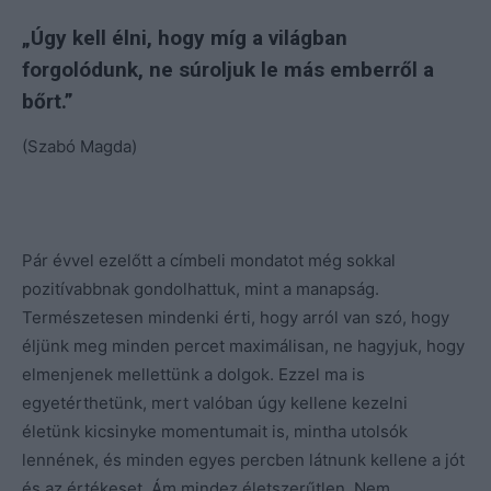
„Úgy kell élni, hogy míg a világban
forgolódunk, ne súroljuk le más emberről a
bőrt.”
(Szabó Magda)
Pár évvel ezelőtt a címbeli mondatot még sokkal
pozitívabbnak gondolhattuk, mint a manapság.
Természetesen mindenki érti, hogy arról van szó, hogy
éljünk meg minden percet maximálisan, ne hagyjuk, hogy
elmenjenek mellettünk a dolgok. Ezzel ma is
egyetérthetünk, mert valóban úgy kellene kezelni
életünk kicsinyke momentumait is, mintha utolsók
lennének, és minden egyes percben látnunk kellene a jót
és az értékeset. Ám mindez életszerűtlen. Nem