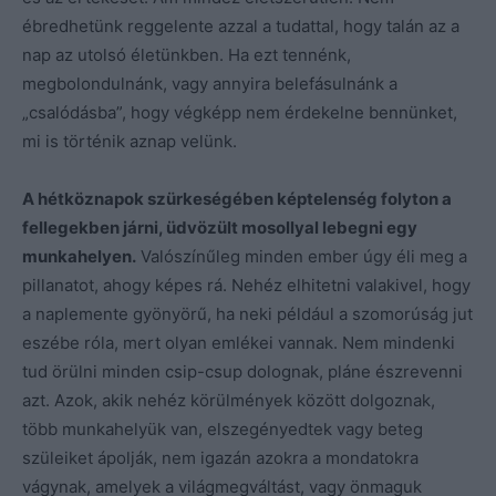
ébredhetünk reggelente azzal a tudattal, hogy talán az a
nap az utolsó életünkben. Ha ezt tennénk,
megbolondulnánk, vagy annyira belefásulnánk a
„csalódásba”, hogy végképp nem érdekelne bennünket,
mi is történik aznap velünk.
A hétköznapok szürkeségében képtelenség folyton a
fellegekben járni, üdvözült mosollyal lebegni egy
munkahelyen.
Valószínűleg minden ember úgy éli meg a
pillanatot, ahogy képes rá. Nehéz elhitetni valakivel, hogy
a naplemente gyönyörű, ha neki például a szomorúság jut
eszébe róla, mert olyan emlékei vannak. Nem mindenki
tud örülni minden csip-csup dolognak, pláne észrevenni
azt. Azok, akik nehéz körülmények között dolgoznak,
több munkahelyük van, elszegényedtek vagy beteg
szüleiket ápolják, nem igazán azokra a mondatokra
vágynak, amelyek a világmegváltást, vagy önmaguk