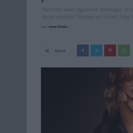
"Nem kell ezen rágódnod, felesleges. Arr
láttad utoljára? Tényleg azt hiszed, hog
Írta:
Imre Hilda
-
Share