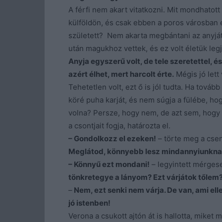
A férfi nem akart vitatkozni. Mit mondhatot
külföldön, és csak ebben a poros városban é
született? Nem akarta megbántani az anyját, 
után magukhoz vettek, és ez volt életük le
Anyja egyszerű volt, de tele szeretettel, é
azért élhet, mert harcolt érte.
Mégis jó lett
Tehetetlen volt, ezt ő is jól tudta. Ha tov
köré puha karját, és nem súgja a fülébe, 
volna? Persze, hogy nem, de azt sem, hogy b
a csontjait fogja, határozta el.
– Gondolkozz el ezeken!
– törte meg a csen
Meglátod, könnyebb lesz mindannyiunkna
– Könnyű ezt mondani!
– legyintett mérges
tönkretegye a lányom? Ezt várjátok tőlem
–
Nem, ezt senki nem várja. De van, ami elle
jó istenben!
Verona a csukott ajtón át is hallotta, miket 