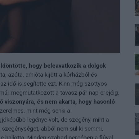
ldöntötte, hogy beleavatkozik a dolgok
a, azóta, amióta kijött a kórházból és
 az idő is segítette ezt. Kinn még szottyos
r már megmutatkozott a tavasz pár nap erejéig.
aló viszonyára, és nem akarta, hogy hasonló
szerelmes, mint még senki a
gjóképűbb legénye volt, de szegény, mint a
 szegénységet, abból nem sül ki semmi,
e hallotta. Minden szabad percében a fiúval