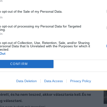
In
válasz a kis fülkéből, ahol kék micisapkában, foltos
o opt-out of the Sale of my Personal Data.
ezében egy csésze erős feketével.
In
ony, és kitárta az ajtót, majd sietve be is csukta. –
edig tudta, hogy fia mindig is túl takarékos.
to opt-out of processing my Personal Data for Targeted
ing.
In
o opt-out of Collection, Use, Retention, Sale, and/or Sharing
z is vissza.
ersonal Data that Is Unrelated with the Purposes for which it
lected.
issza, hanem nyakon is váglak, ha kell. Képes vagy
Out
?
 levegőt vett, érezhetően visszanyelt egy cifra
CONFIRM
 annak, hogy egy olyan jöttment kerül a családba
Data Deletion
Data Access
Privacy Policy
n a városban? Mindenfélét beszélnek róla. Elhiheted,
érett, és ha nem teszed, akkor választania kell. És ne
g választani.
káig nem tudott mit mondani.