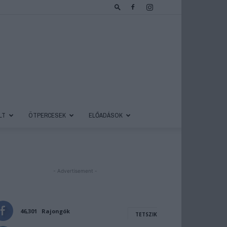
LT
ÖTPERCESEK
ELŐADÁSOK
- Advertisement -
46,301
Rajongók
TETSZIK