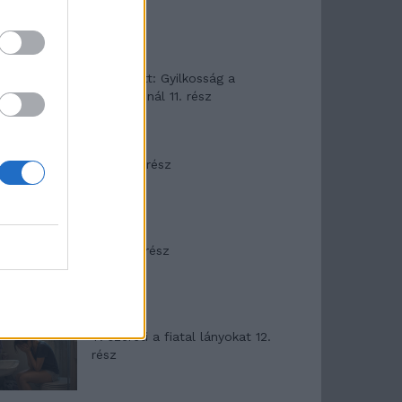
T. Barnett: Gyilkosság a
Garda-tónál 11. rész
Minka 8. rész
Minka 7. rész
T. szereti a fiatal lányokat 12.
rész