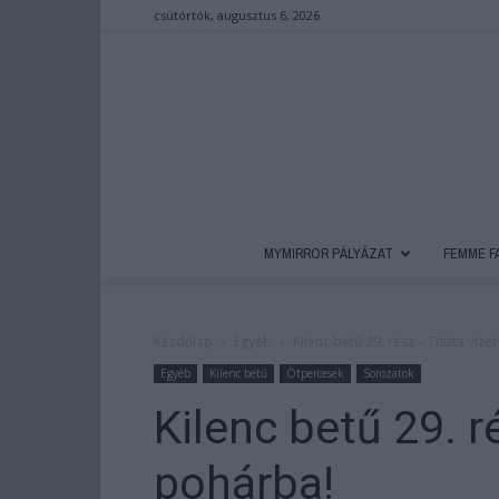
csütörtök, augusztus 6, 2026
MYMIRROR PÁLYÁZAT
FEMME F
Kezdőlap
Egyéb
Kilenc betű 29. rész – Tiszta vize
Egyéb
Kilenc betű
Ötpercesek
Sorozatok
Kilenc betű 29. r
pohárba!