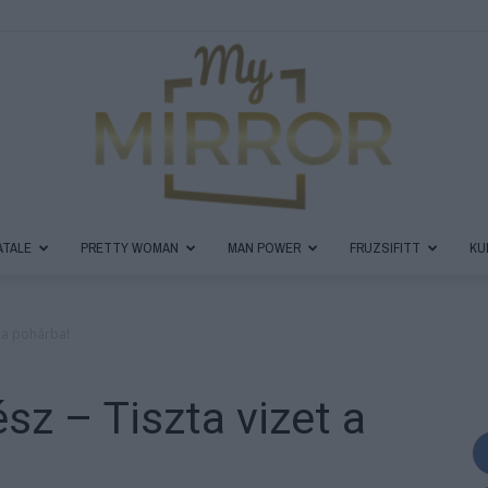
ATALE
PRETTY WOMAN
MAN POWER
FRUZSIFITT
KU
MyMirror
t a pohárba!
ész – Tiszta vizet a
Magazin