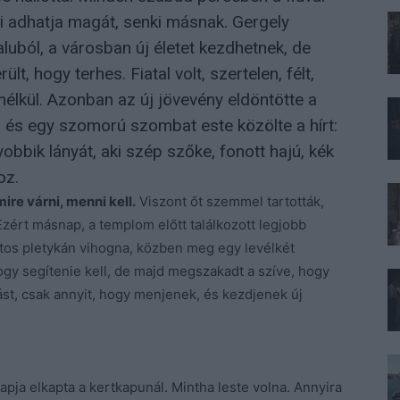
ki adhatja magát, senki másnak. Gergely
luból, a városban új életet kezdhetnek, de
lt, hogy terhes. Fiatal volt, szertelen, félt,
lkül. Azonban az új jövevény eldöntötte a
i, és egy szomorú szombat este közölte a hírt:
obbik lányát, aki szép szőke, fonott hajú, kék
oz.
ire várni, menni kell.
Viszont őt szemmel tartották,
zért másnap, a templom előtt találkozott legjobb
aftos pletykán vihogna, közben meg egy levélkét
hogy segítenie kell, de majd megszakadt a szíve, hogy
ást, csak annyit, hogy menjenek, és kezdjenek új
apja elkapta a kertkapunál. Mintha leste volna. Annyira