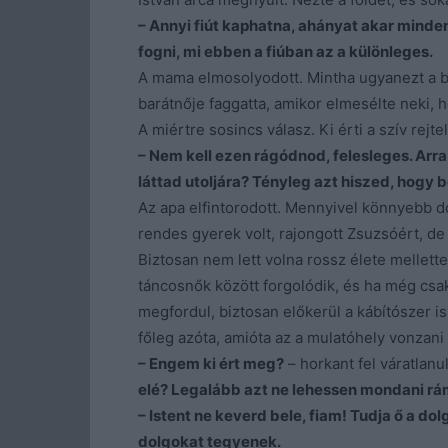
– Annyi fiút kaphatna, ahányat akar minden
fogni, mi ebben a fiúban az a különleges.
A mama elmosolyodott. Mintha ugyanezt a bes
barátnője faggatta, amikor elmesélte neki, 
A miértre sosincs válasz. Ki érti a szív rejte
– Nem kell ezen rágódnod, felesleges. Arr
láttad utoljára? Tényleg azt hiszed, hogy 
Az apa elfintorodott. Mennyivel könnyebb dol
rendes gyerek volt, rajongott Zsuzsóért, de
Biztosan nem lett volna rossz élete mellette
táncosnők között forgolódik, és ha még cs
megfordul, biztosan előkerül a kábítószer i
főleg azóta, amióta az a mulatóhely vonzan
– Engem ki ért meg?
– horkant fel váratlanul
elé? Legalább azt ne lehessen mondani rá
– Istent ne keverd bele, fiam! Tudja ő a do
dolgokat tegyenek.