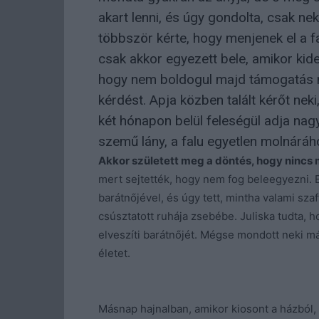
akart lenni, és úgy gondolta, csak ne
többször kérte, hogy menjenek el a fa
csak akkor egyezett bele, amikor kiderü
hogy nem boldogul majd támogatás né
kérdést. Apja közben talált kérőt nek
két hónapon belül feleségül adja nagy
szemű lány, a falu egyetlen molnáráh
Akkor született meg a döntés, hogy nincs m
mert sejtették, hogy nem fog beleegyezni. E
barátnőjével, és úgy tett, mintha valami sz
csúsztatott ruhája zsebébe. Juliska tudta, 
elveszíti barátnőjét. Mégse mondott neki m
életet.
Másnap hajnalban, amikor kiosont a házból, 