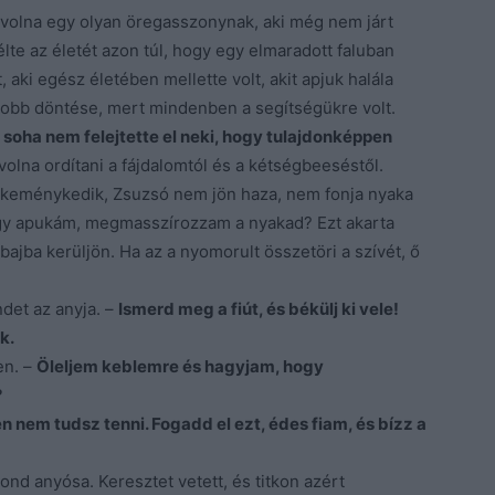
t volna egy olyan öregasszonynak, aki még nem járt
lte az életét azon túl, hogy egy elmaradott faluban
aki egész életében mellette volt, akit apjuk halála
gjobb döntése, mert mindenben a segítségükre volt.
s soha nem felejtette el neki, hogy tulajdonképpen
 volna ordítani a fájdalomtól és a kétségbeeséstől.
ább keménykedik, Zsuzsó nem jön haza, nem fonja nyaka
hogy apukám, megmasszírozzam a nyakad? Ezt akarta
ajba kerüljön. Ha az a nyomorult összetöri a szívét, ő
det az anyja. –
Ismerd meg a fiút, és békülj ki vele!
k.
en. –
Öleljem keblemre és hagyjam, hogy
?
n nem tudsz tenni. Fogadd el ezt, édes fiam, és bízz a
mond anyósa. Keresztet vetett, és titkon azért