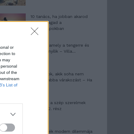
10 tanács, ha jobban akarod
érezni magad a
hétköznapokban
Egy ház, amely a tengerre és
sonal or
a fényre nyílik – Villa...
ection to
ou may
 personal
out of the
A családok, akik soha nem
 downstream
hagyták abba várakozást – Ha
B’s List of
egy...
Panna és a szép szerelmek
mítosza 2. rész
Az ereklyék modern dilemmája