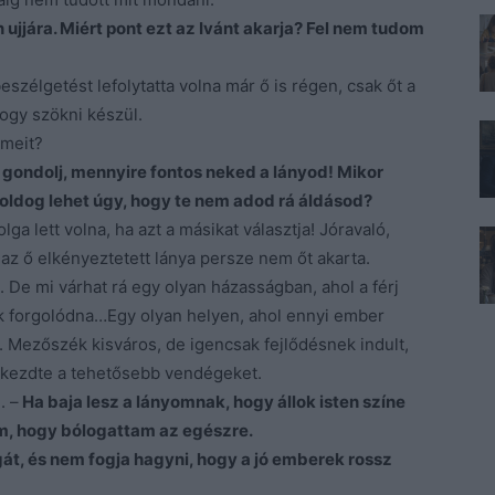
 ujjára. Miért pont ezt az Ivánt akarja? Fel nem tudom
zélgetést lefolytatta volna már ő is régen, csak őt a
hogy szökni készül.
lmeit?
a gondolj, mennyire fontos neked a lányod! Mikor
boldog lehet úgy, hogy te nem adod rá áldásod?
ga lett volna, ha azt a másikat választja! Jóravaló,
 az ő elkényeztetett lánya persze nem őt akarta.
. De mi várhat rá egy olyan házasságban, ahol a férj
ak forgolódna…Egy olyan helyen, ahol ennyi ember
s. Mezőszék kisváros, de igencsak fejlődésnek indult,
i kezdte a tehetősebb vendégeket.
. –
Ha baja lesz a lányomnak, hogy állok isten színe
m, hogy bólogattam az egészre.
lgát, és nem fogja hagyni, hogy a jó emberek rossz