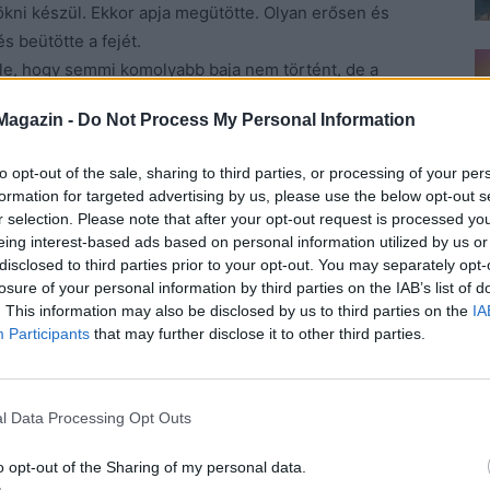
zökni készül. Ekkor apja megütötte. Olyan erősen és
s beütötte a fejét.
le, hogy semmi komolyabb baja nem történt, de a
llanatát élte meg a fehér ágyon. Anyja rá sem bírt
Magazin -
Do Not Process My Personal Information
telenségével már nem házalhatnak tovább.
t, mégis megszökött Gergellyel. Évekig nem született
to opt-out of the sale, sharing to third parties, or processing of your per
nyesen, de egyetlen pillanatig sem bánták meg, hogy
formation for targeted advertising by us, please use the below opt-out s
ágra Zsuzsó apja, majd nem sokkal utána egy kislány is.
r selection. Please note that after your opt-out request is processed y
l két évtizedig feléjük se nézett, mert azt a
eing interest-based ads based on personal information utilized by us or
disclosed to third parties prior to your opt-out. You may separately opt-
ge jelentett számára, nem tudta megbocsátani.
losure of your personal information by third parties on the IAB’s list of
ja hamarabb elfogadta a helyzetet, főleg az unokák
. This information may also be disclosed by us to third parties on the
IA
gát. Ettől akarta megkímélni Zsuzsót. Ennek azonban
Participants
that may further disclose it to other third parties.
deg, olajszagú műhelybe, és ha kell, leordítja
, várhat az, és pontban délben, amikor István kávézni
l Data Processing Opt Outs
árdán. A műhelyből finom muzsika szűrődött ki, Kovács
mot. Na, még ez is, gondolta ingerülten.
o opt-out of the Sharing of my personal data.