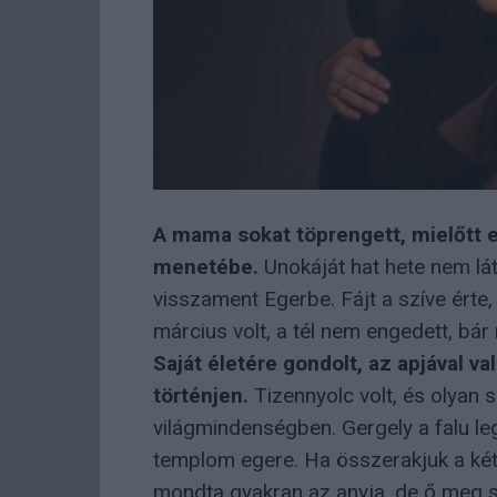
A mama sokat töprengett, mielőtt e
menetébe.
Unokáját hat hete nem látt
visszament Egerbe. Fájt a szíve érte,
március volt, a tél nem engedett, bá
Saját életére gondolt, az apjával v
történjen.
Tizennyolc volt, és olyan 
világmindenségben. Gergely a falu le
templom egere. Ha összerakjuk a két
mondta gyakran az anyja, de ő meg s