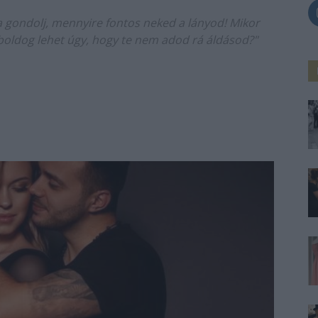
a gondolj, mennyire fontos neked a lányod! Mikor
y boldog lehet úgy, hogy te nem adod rá áldásod?"