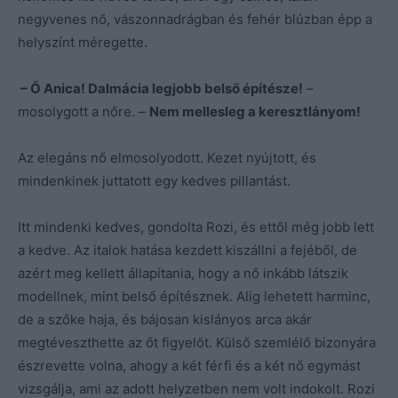
negyvenes nő, vászonnadrágban és fehér blúzban épp a
helyszínt méregette.
– Ő Anica! Dalmácia legjobb belső építésze!
–
mosolygott a nőre. –
Nem mellesleg a keresztlányom!
Az elegáns nő elmosolyodott. Kezet nyújtott, és
mindenkinek juttatott egy kedves pillantást.
Itt mindenki kedves, gondolta Rozi, és ettől még jobb lett
a kedve. Az italok hatása kezdett kiszállni a fejéből, de
azért meg kellett állapítania, hogy a nő inkább látszik
modellnek, mint belső építésznek. Alig lehetett harminc,
de a szőke haja, és bájosan kislányos arca akár
megtéveszthette az őt figyelőt. Külső szemlélő bizonyára
észrevette volna, ahogy a két férfi és a két nő egymást
vizsgálja, ami az adott helyzetben nem volt indokolt. Rozi