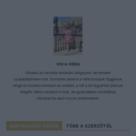
Imre Hilda
Oktatás és nevelés területén dolgozom, de minden
szabadidőmben írok. Szeretek belesni a hétköznapok függönye
mögé és közben keresem az embert, a nőt a jól legyártott álarcok
mögött. Néha meséket is írok, de gyakrabban novellákat,
cikkeket és apró vicces történeteket.
KAPCSOLÓDÓ CIKKEK
TÖBB A SZERZŐTŐL