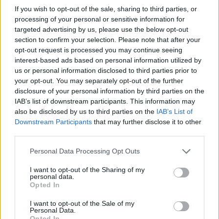
önmagának, hogy az egészet elkapkodták, és a terv,
If you wish to opt-out of the sale, sharing to third parties, or
processing of your personal or sensitive information for
amellyel nekivágott a nyárnak, úgy ahogy volt, pocséknak
targeted advertising by us, please use the below opt-out
tűnt. Visszakozni azonban nem lehetett.
section to confirm your selection. Please note that after your
opt-out request is processed you may continue seeing
Amikor azonban vagy tízórás út után meglátta a tengert,
interest-based ads based on personal information utilized by
us or personal information disclosed to third parties prior to
már nem érdekelte kifogás. Majd lesz valahogy, nyugtatta
your opt-out. You may separately opt-out of the further
magát. A GPS irgalmatlan kerülőutakon vezette el a kis
disclosure of your personal information by third parties on the
kunyhóhoz, ami pontosan olyan volt, mint amit ígért: egy
IAB’s list of downstream participants. This information may
szoba, egy zsebkendőnyi konyha és fürdőszoba, de a
also be disclosed by us to third parties on the
IAB’s List of
Downstream Participants
that may further disclose it to other
tengerre nézett és körös-körül a domboldalon olajfák
third parties.
nőttek. Életében nem látott ennyire szép tájat, és nem
érzett ilyen finom illatokat. Elmosolyodott, és úgy érezte,
Personal Data Processing Opt Outs
mégse lesz rossz az elkövetkező időszak, leszámítva,
I want to opt-out of the Sharing of my
hogy tanulnia kell, no meg vizsgáznia. A tenger a maga
personal data.
Opted In
nyugodtságával most arra bíztatta, hogy higgyen
magában. A nap leáldozóban volt. Amikor megállt és
I want to opt-out of the Sale of my
Personal Data.
kiszállt, látta, hogy a domb alján valaki kaptat felfelé. Nem
Opted In