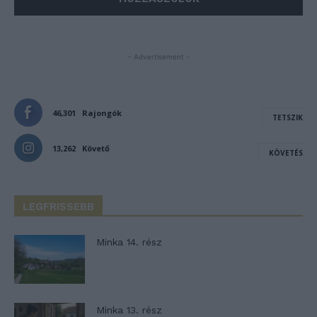
- Advertisement -
46,301
Rajongók
TETSZIK
13,262
Követő
KÖVETÉS
LEGFRISSEBB
Minka 14. rész
Minka 13. rész