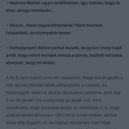
– Kedves Walter, ugye szólíthatom, így, tudom, hogy le
akar, ahogy mindenki…
– Nézze…Nem tegeződhetnénk? Nem tisztem
felajánlani, de könnyebb lenne!
– Dehogynem! Akkor pertut iszunk, és győzz meg majd
arról, hogy miért menjek vissza a poros, zsúfolt városba,
ahelyett, hogy itt élnék!
A férfi nem tudott erre mit válaszolni. Maga elé engedte a
nőt, akinek formás lábán ottfelejtette a szemét, és
hümmögött. Miért is akarja rábeszélni valamire, amit már
ő se lát jónak? De a cég még az apjáé volt, nem
mondhatta, hogy a kukába dobja, és elköltözik ő is, hogy
szabad életet élhessen. Ott volt az a sok ember, akinek
élete tőle függött. Ki se rúghat mindenkit, mert épp