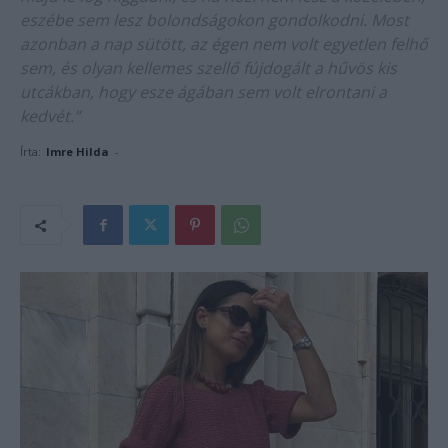
eszébe sem lesz bolondságokon gondolkodni. Most
azonban a nap sütött, az égen nem volt egyetlen felhő
sem, és olyan kellemes szellő fújdogált a hűvös kis
utcákban, hogy esze ágában sem volt elrontani a
kedvét.”
Írta:
Imre Hilda
-