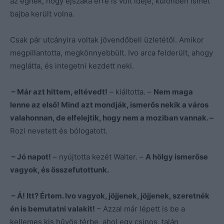
az égnek, hogy éjszaka erre is volt ideje, különben ismét
bajba került volna.
Csak pár utcányira voltak jövendőbeli üzletétől. Amikor
megpillantotta, megkönnyebbült. Ivo arca felderült, ahogy
meglátta, és integetni kezdett neki.
– Már azt hittem, eltévedt!
– kiáltotta. –
Nem maga
lenne az első! Mind azt mondják, ismerős nekik a város
valahonnan, de elfelejtik, hogy nem a moziban vannak. –
Rozi nevetett és bólogatott.
– Jó napot!
– nyújtotta kezét Walter. –
A hölgy ismerőse
vagyok, és összefutottunk.
– Á! Itt? Értem. Ivo vagyok, jöjjenek, jöjjenek, szeretnék
én is bemutatni valakit!
– Azzal már lépett is be a
kellemes kis hűvös térbe, ahol egy csinos, talán