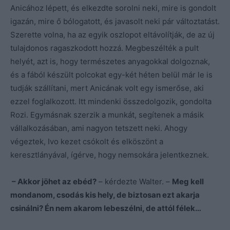
Anicához lépett, és elkezdte sorolni neki, mire is gondolt
igazán, mire ő bólogatott, és javasolt neki pár változtatást.
Szerette volna, ha az egyik oszlopot eltávolítják, de az új
tulajdonos ragaszkodott hozzá. Megbeszélték a pult
helyét, azt is, hogy természetes anyagokkal dolgoznak,
és a fából készült polcokat egy-két héten belül már le is
tudják szállítani, mert Anicának volt egy ismerőse, aki
ezzel foglalkozott. Itt mindenki összedolgozik, gondolta
Rozi. Egymásnak szerzik a munkát, segítenek a másik
vállalkozásában, ami nagyon tetszett neki. Ahogy
végeztek, Ivo kezet csókolt és elköszönt a
keresztlányával, ígérve, hogy nemsokára jelentkeznek.
– Akkor jöhet az ebéd?
– kérdezte Walter. –
Meg kell
mondanom, csodás kis hely, de biztosan ezt akarja
csinálni? Én nem akarom lebeszélni, de attól félek…