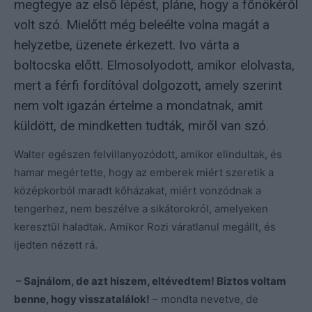
megtegye az első lépést, pláne, hogy a főnökéről
volt szó. Mielőtt még beleélte volna magát a
helyzetbe, üzenete érkezett. Ivo várta a
boltocska előtt. Elmosolyodott, amikor elolvasta,
mert a férfi fordítóval dolgozott, amely szerint
nem volt igazán értelme a mondatnak, amit
küldött, de mindketten tudták, miről van szó.
Walter egészen felvillanyozódott, amikor elindultak, és
hamar megértette, hogy az emberek miért szeretik a
középkorból maradt kőházakat, miért vonzódnak a
tengerhez, nem beszélve a sikátorokról, amelyeken
keresztül haladtak. Amikor Rozi váratlanul megállt, és
ijedten nézett rá.
– Sajnálom, de azt hiszem, eltévedtem! Biztos voltam
benne, hogy visszatalálok!
– mondta nevetve, de