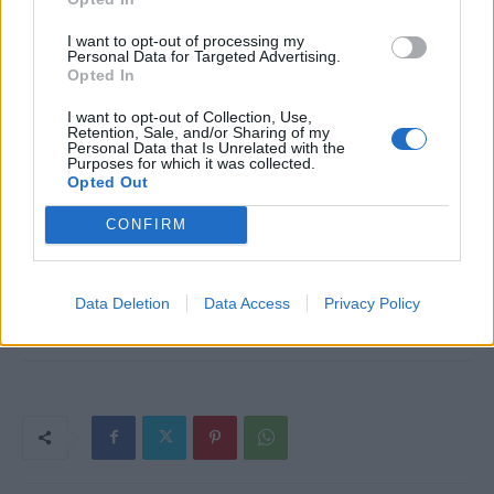
lógott gitár az oldalán, de nem bánta volna, ha jóképű. Bár
a város biztosan tele volt potenciális jelöltekkel, Zita
I want to opt-out of processing my
Personal Data for Targeted Advertising.
mégis kicsit szorongva gondolt távoli jövőjére. Sose
Opted In
bízott a fiúkban, nem is volt még rendes kapcsolata. Ami
I want to opt-out of Collection, Use,
volt, abban is dobták.
Retention, Sale, and/or Sharing of my
Personal Data that Is Unrelated with the
Purposes for which it was collected.
Opted Out
Folytatjuk…
CONFIRM
Kép forrása: Pinterest
Data Deletion
Data Access
Privacy Policy