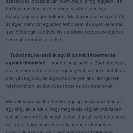
szeszélyes időszaka van. Nem, majd le fog higgadni, és
ha Rozi nem lesz a közelében, eszébe sem lesz
bolondságokon gondolkodni. Most azonban a nap sütött,
az égen nem volt egyetlen felhő sem, és olyan kellemes
szellő fújdogált a hűvös kis utcákban, hogy esze ágában
sem volt elrontani a kedvét.
– Tudod mit, keressünk egy jó kis helyi éttermet és
együnk tintahalat!
– mondta nagy sokára. Zsebébe nyúlt,
és a mindentudó telefon segítségével már fel is kutatta a
környék legjobb, de legapróbb helyét, ahol azt ígérték,
felejthetetlen ízekben lesz része az oda betérőnek.
Mindeközben valahol Pesten egy aprócska kocsiban ült
egy lány, aki eindult, hogy megtalálja vágyait, miközben
anyjáét megpróbálja meghiúsítani, ha szükség mutatkozik
rá. Tudta, hogy nővérei bíznak benne és komolyan
gondolják a tervét, de ő nem volt százszázalékosan