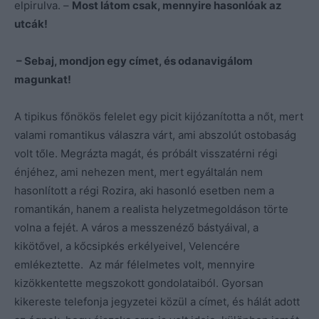
elpirulva. –
Most látom csak, mennyire hasonlóak az
utcák!
– Sebaj, mondjon egy címet, és odanavigálom
magunkat!
A tipikus főnökös felelet egy picit kijózanította a nőt, mert
valami romantikus válaszra várt, ami abszolút ostobaság
volt tőle. Megrázta magát, és próbált visszatérni régi
énjéhez, ami nehezen ment, mert egyáltalán nem
hasonlított a régi Rozira, aki hasonló esetben nem a
romantikán, hanem a realista helyzetmegoldáson törte
volna a fejét. A város a messzenéző bástyáival, a
kikötővel, a kőcsipkés erkélyeivel, Velencére
emlékeztette. Az már félelmetes volt, mennyire
kizökkentette megszokott gondolataiból. Gyorsan
kikereste telefonja jegyzetei közül a címet, és hálát adott