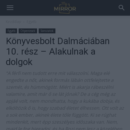
Kezdőlap
Egyéb
Egyéb
Ötpercesek
Sorozatok
Könyvesbolt Dalmáciában
10. rész – Alakulnak a
dolgok
“A férfi nem tudott erre mit válaszolni. Maga elé
engedte a nőt, akinek formás lábán ottfelejtette a
szemét, és hümmögött. Miért is akarja rábeszélni
valamire, amit már ő se lát jónak? De a cég még az
apjáé volt, nem mondhatta, hogy a kukába dobja, és
elköltözik ő is, hogy szabad életet élhessen. Ott volt az
a sok ember, akinek élete tőle függött. Ki se rúghat
mindenkit, mert épp szeszélyes időszaka van. Nem,
majd le fog higgadni, és ha Rozi nem lesz a közelében,