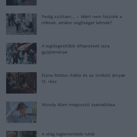
Pedig szóltam… – Miért nem hiszünk a
nőknek, amikor segítséget kérnek?
A legidegesítőbb kifejezések laza
gyűjteménye
Elyna Robbs: Adéle és az örökölt árnyak
13. rész
Woody Allen megosztó zsenialitása
A világ legismertebb ruhái