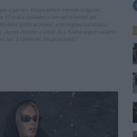
yta a peront. Vissza kellett mennie dolgozni.
is 17 órára csökkent a Ian-nel töltendő idő
Belváros kellős közepén, a tömegben váratlanul
 akinek átölelte a vállát, és a fülébe súgott valamit.
. Ian, a tökéletes, besározódott.”