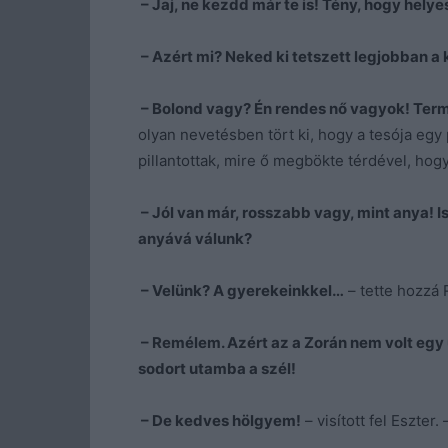
– Jaj, ne kezdd már te is! Tény, hogy helye
– Azért mi? Neked ki tetszett legjobban a 
– Bolond vagy? Én rendes nő vagyok! Term
olyan nevetésben tört ki, hogy a tesója egy 
pillantottak, mire ő megbökte térdével, hogy
– Jól van már, rosszabb vagy, mint anya! Is
anyává válunk?
– Velünk? A gyerekeinkkel…
– tette hozzá
– Remélem. Azért az a Zorán nem volt egy 
sodort utamba a szél!
– De kedves hölgyem!
– visított fel Eszter.