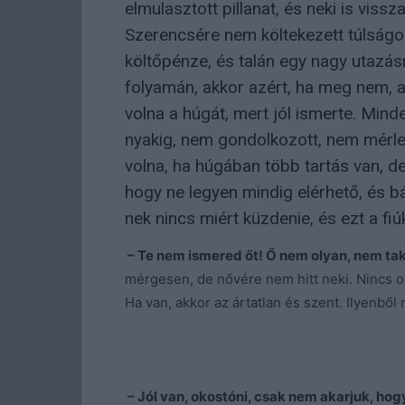
elmulasztott pillanat, és neki is vissza
Szerencsére nem költekezett túlságo
költőpénze, és talán egy nagy utazásr
folyamán, akkor azért, ha meg nem, 
volna a húgát, mert jól ismerte. Mind
nyakig, nem gondolkozott, nem mérleg
volna, ha húgában több tartás van, de 
hogy ne legyen mindig elérhető, és bá
nek nincs miért küzdenie, és ezt a fiú
– Te nem ismered őt! Ő nem olyan, nem takt
mérgesen, de nővére nem hitt neki. Nincs o
Ha van, akkor az ártatlan és szent. Ilyenbő
– Jól van, okostóni, csak nem akarjuk, hog