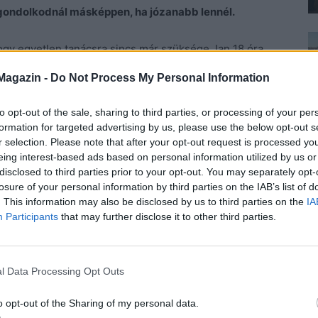
gondolkodnál másképpen, ha józanabb lennél.
, hogy egyetlen tanácsra sincs már szüksége. Ian 18 óra
. Esze ágában sem volt eljátszani, hogy nem szerelmes
Magazin -
Do Not Process My Personal Information
is tőle bizsergett. Okos és szép! Vicces és kedves, hát
szentbeszédet, ezért inkább bólogatott és bevallhatóan
to opt-out of the sale, sharing to third parties, or processing of your per
ok jöttek, itt voltak, de nem jutottak semmire. Legfeljebb
formation for targeted advertising by us, please use the below opt-out s
 ez ha tetszett nekik, ha nem, tény volt.
r selection. Please note that after your opt-out request is processed y
eing interest-based ads based on personal information utilized by us or
disclosed to third parties prior to your opt-out. You may separately opt-
szter és Réka elnémultak egy rövid időre. A kényelmes
losure of your personal information by third parties on the IAB’s list of
k, kicsit a tengertől búcsúztak, és rádöbbentek arra,
. This information may also be disclosed by us to third parties on the
IA
ak a családdal, mint az utóbbi években együttvéve. A
Participants
that may further disclose it to other third parties.
ogy honnan jöttek és anyjuk mennyit küzdött velük,
l Data Processing Opt Outs
jegyezte meg Eszter, és érzett némi irigységet.
o opt-out of the Sharing of my personal data.