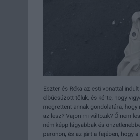
Eszter és Réka az esti vonattal indul
elbúcsúzott tőlük, és kérte, hogy vi
megrettent annak gondolatára, hogy
az lesz? Vajon mi változik? Ő nem le
némiképp lágyabbak és önzetlenebbek
peronon, és az járt a fejében, hogy a