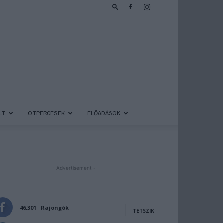
LT
ÖTPERCESEK
ELŐADÁSOK
- Advertisement -
46,301
Rajongók
TETSZIK