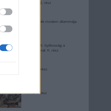
mítosza 2. rész
Az ereklyék modern dilemmája
T. Barnett: Gyilkosság a
Garda-tónál 11. rész
Minka 8. rész
Minka 7. rész