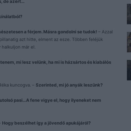
s, de azért…
kínálatból?
észetesen a férjem. Másra gondolni se tudok!
– Azzal
pillanatig azt hitte, elment az esze. Többen feléjük
 halkuljon már el.
tenem, mi lesz velünk, ha mi is házsártos és kiabálós
 Réka kuncogva. –
Szerinted, mi jó anyák leszünk?
utolsó pasi…A fene vigye el, hogy ilyeneket nem
 –
Hogy beszélhet így a jövendő apukájáról?