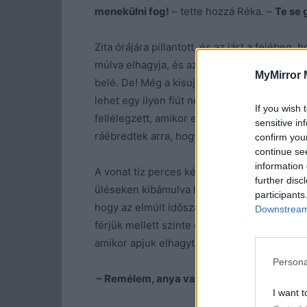
menekülni fog!
– tette hozzá Réka. –
Te se 
Zita órájára pillantott, és az járt a fejében
múlva elhagyja, és az is lehet, hogy örökre
MyMirror 
belé. De! Még a kisujja körme, a fülcimpája 
lehet egy ilyen fiút nem szeretni? Utálta a 
If you wish 
fellélegzett, amikor elindult a vonat. A lány
sensitive in
ráébredtek arra, hogy anyjuk hajthatatlan, és
confirm you
continue se
information 
A vonat tíz perces késéssel, de elindult. E
further disc
üléseken kibámulva kcsit még a várost nézté
participants
hogy az elmúlt időszakban többet foglalkozt
Downstream 
férjük mellett szinte elfeledkeztek arról, h
amikor apjuk elhagyta őket.
Persona
– Remélem, anya valóban boldog lesz itt
– 
I want t