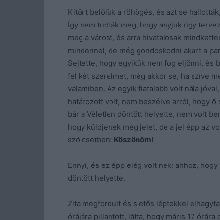
Kitört belőlük a röhögés, és azt se hallottá
Így nem tudták meg, hogy anyjuk úgy tervez
meg a várost, és arra hivatalosak mindkette
mindennel, de még gondoskodni akart a parti
Sejtette, hogy egyikük nem fog eljönni, és b
fel két szerelmet, még akkor se, ha szíve mé
valamiben. Az egyik fiatalabb volt nála jóva
határozott volt, nem beszélve arról, hogy ő 
bár a Véletlen döntött helyette, nem volt be
hogy küldjenek még jelet, de a jel épp az v
szó csetben:
Köszönöm!
Ennyi, és ez épp elég volt neki ahhoz, hog
döntött helyette.
Zita megfordult és sietős léptekkel elhagyta
órájára pillantott, látta, hogy máris 17 órá