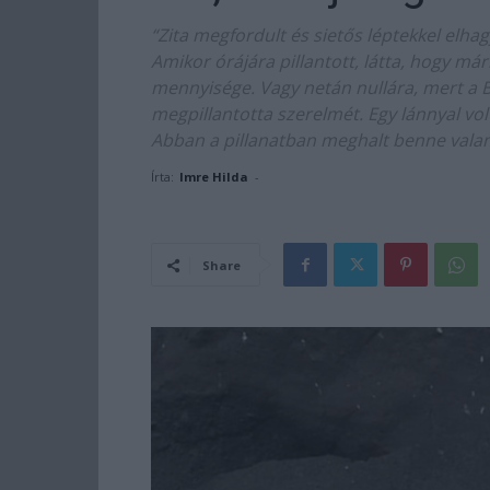
“Zita megfordult és sietős léptekkel elhag
Amikor órájára pillantott, látta, hogy már
mennyisége. Vagy netán nullára, mert a 
megpillantotta szerelmét. Egy lánnyal volt,
Abban a pillanatban meghalt benne valami
Írta:
Imre Hilda
-
Share