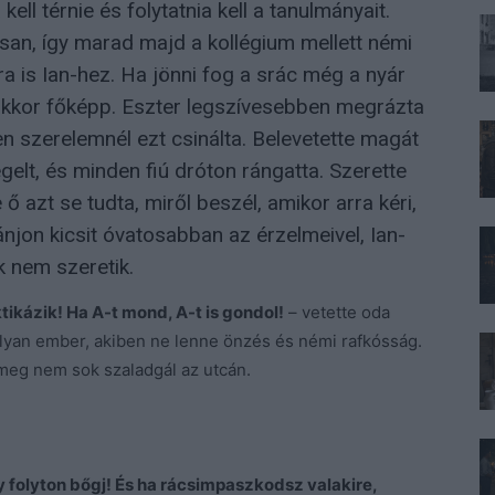
 kell térnie és folytatnia kell a tanulmányait.
san, így marad majd a kollégium mellett némi
a is Ian-hez. Ha jönni fog a srác még a nyár
akkor főképp. Eszter legszívesebben megrázta
en szerelemnél ezt csinálta. Belevetette magát
elt, és minden fiú dróton rángatta. Szerette
ő azt se tudta, miről beszél, amikor arra kéri,
njon kicsit óvatosabban az érzelmeivel, Ian-
k nem szeretik.
ikázik! Ha A-t mond, A-t is gondol!
– vetette oda
lyan ember, akiben ne lenne önzés és némi rafkósság.
l meg nem sok szaladgál az utcán.
y folyton bőgj! És ha rácsimpaszkodsz valakire,