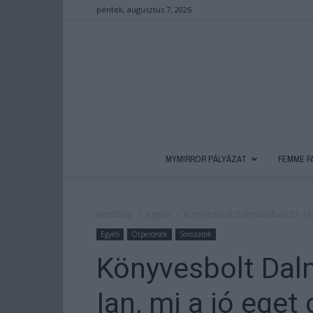
péntek, augusztus 7, 2026
MYMIRROR PÁLYÁZAT
FEMME F
Kezdőlap
Egyéb
Könyvesbolt Dalmáciában 33. rész
Egyéb
Ötpercesek
Sorozatok
Könyvesbolt Dal
Ian, mi a jó eget