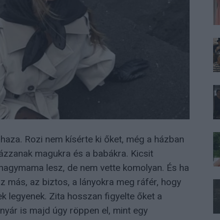
t haza. Rozi nem kísérte ki őket, még a házban
gyázzanak magukra és a babákra. Kicsit
 nagymama lesz, de nem vette komolyan. És ha
sz más, az biztos, a lányokra meg ráfér, hogy
 legyenek. Zita hosszan figyelte őket a
 nyár is majd úgy röppen el, mint egy