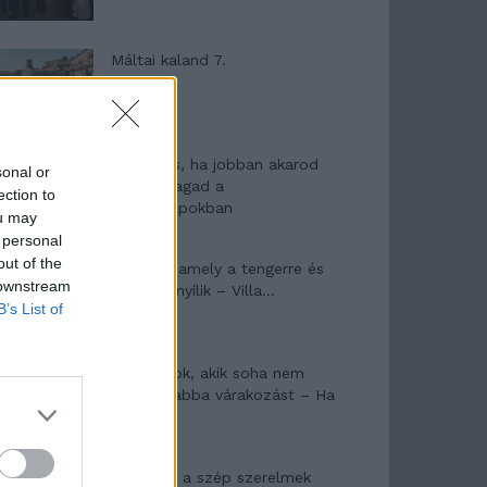
Máltai kaland 7.
10 tanács, ha jobban akarod
sonal or
érezni magad a
ection to
hétköznapokban
ou may
 personal
out of the
Egy ház, amely a tengerre és
 downstream
a fényre nyílik – Villa...
B’s List of
A családok, akik soha nem
hagyták abba várakozást – Ha
egy...
Panna és a szép szerelmek