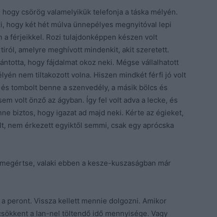
k, hogy csörög valamelyikük telefonja a táska mélyén.
i, hogy két hét múlva ünnepélyes megnyitóval lepi
n a férjeikkel. Rozi tulajdonképpen készen volt
ról, amelyre meghívott mindenkit, akit szeretett.
ántotta, hogy fájdalmat okoz neki. Mégse vállalhatott
lyén nem tiltakozott volna. Hiszen mindkét férfi jó volt
l, és tombolt benne a szenvedély, a másik bölcs és
sem volt önző az ágyban. Így fel volt adva a lecke, és
nne biztos, hogy igazat ad majd neki. Kérte az égieket,
olt, nem érkezett egyiktől semmi, csak egy aprócska
y megértse, valaki ebben a kesze-kuszaságban már
 a peront. Vissza kellett mennie dolgozni. Amikor
ra csökkent a Ian-nel töltendő idő mennyisége. Vagy