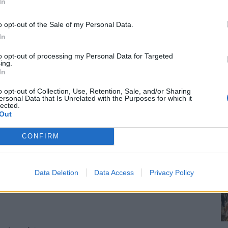
In
gye, amit akar. Hozzáment az első fiúhoz, aki
rt az az élet rendje. Hogy voltak álmai és vágyai, már
o opt-out of the Sale of my Personal Data.
ész akart lenni, aztán színésznő, majd állatorvos.
In
hoz, de egyik sem volt annyira szürke, mint egy
to opt-out of processing my Personal Data for Targeted
leket. Régóta váltani akart, de férje mindig lebeszélte.
ing.
nia, de a gyerek jövetele most ezt a tervét is háttérbe
In
orúan. Megbolondított az itteni szabadság, pedig ez
o opt-out of Collection, Use, Retention, Sale, and/or Sharing
ersonal Data that Is Unrelated with the Purposes for which it
lected.
Out
a Réka. –
Miatta nem kell aggódnunk, úgy hiszem.
CONFIRM
n mit tennél?
lt még így, de most hirtelen rájött, hogy vannak még
Data Deletion
Data Access
Privacy Policy