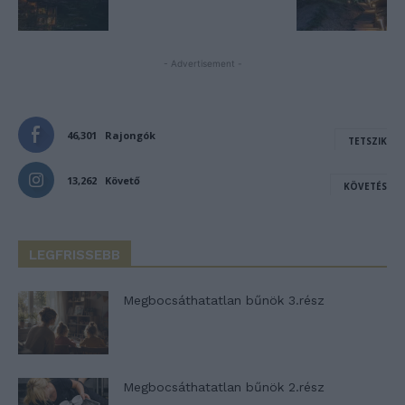
- Advertisement -
46,301
Rajongók
TETSZIK
13,262
Követő
KÖVETÉS
LEGFRISSEBB
Megbocsáthatatlan bűnök 3.rész
Megbocsáthatatlan bűnök 2.rész