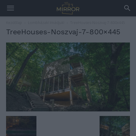
Kezdőlap
Lombházak! Imádjuk!
TreeHouses-Noszvaj-7-800x445
TreeHouses-Noszvaj-7-800×445