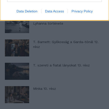
Data Deletion
Data Access
Privacy Policy
A kislány, akit nem védett meg senki –
Lyhanna története
T. Barnett: Gyilkosság a Garda-tónál 12.
rész
T. szereti a fiatal lányokat 13. rész
Minka 10. rész