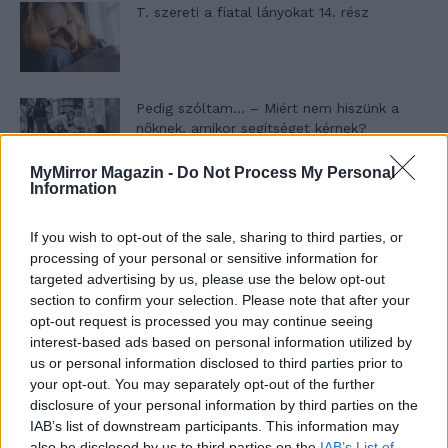
T. szereti a fiatal lányokat 14. rész
Pedig szóltam… – Miért nem hiszünk a
nőknek, amikor segítséget kérnek?
MyMirror Magazin -
Do Not Process My Personal
Information
A legidegesítőbb kifejezések laza
gyűjteménye
If you wish to opt-out of the sale, sharing to third parties, or
processing of your personal or sensitive information for
targeted advertising by us, please use the below opt-out
section to confirm your selection. Please note that after your
Elyna Robbs: Adéle és az örökölt árnyak
13. rész
opt-out request is processed you may continue seeing
interest-based ads based on personal information utilized by
us or personal information disclosed to third parties prior to
your opt-out. You may separately opt-out of the further
Woody Allen megosztó zsenialitása
disclosure of your personal information by third parties on the
IAB’s list of downstream participants. This information may
also be disclosed by us to third parties on the
IAB’s List of