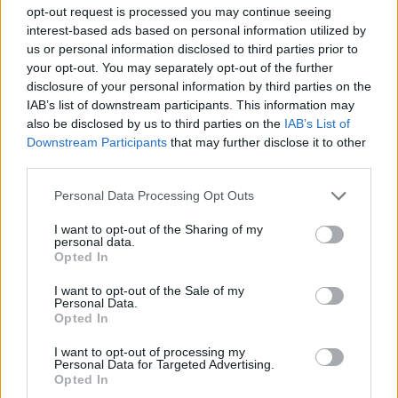
opt-out request is processed you may continue seeing
interest-based ads based on personal information utilized by
A kislány, akit nem védett meg senki –
us or personal information disclosed to third parties prior to
Lyhanna története
your opt-out. You may separately opt-out of the further
disclosure of your personal information by third parties on the
IAB’s list of downstream participants. This information may
T. Barnett: Gyilkosság a Garda-tónál 12.
also be disclosed by us to third parties on the
IAB’s List of
rész
Downstream Participants
that may further disclose it to other
third parties.
Personal Data Processing Opt Outs
T. szereti a fiatal lányokat 13. rész
I want to opt-out of the Sharing of my
personal data.
Opted In
Minka 10. rész
I want to opt-out of the Sale of my
Personal Data.
Opted In
I want to opt-out of processing my
Personal Data for Targeted Advertising.
Minka 9. rész
Opted In