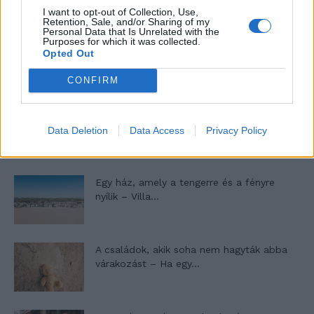
I want to opt-out of Collection, Use,
Retention, Sale, and/or Sharing of my
Personal Data that Is Unrelated with the
Purposes for which it was collected.
Máltai kaland 7.
Opted Out
CONFIRM
10 tanács, ha jobban akarod érezni magad
a hétköznapokban
Data Deletion
Data Access
Privacy Policy
Egy ház, amely a tengerre és a fényre
nyílik – Villa...
A családok, akik soha nem hagyták abba
várakozást – Ha egy...