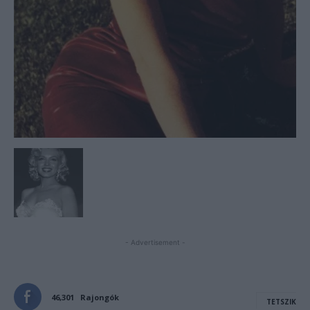
- Advertisement -
46,301
Rajongók
TETSZIK