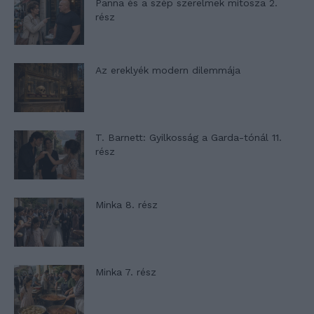
Panna és a szép szerelmek mítosza 2.
rész
Az ereklyék modern dilemmája
T. Barnett: Gyilkosság a Garda-tónál 11.
rész
Minka 8. rész
Minka 7. rész