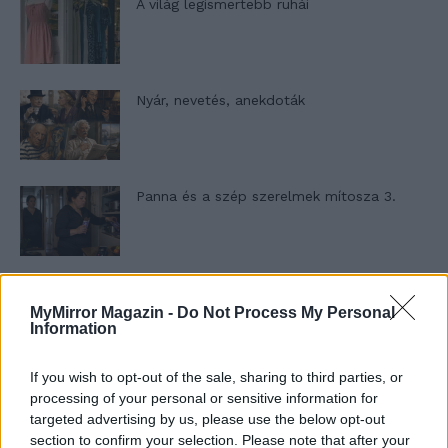
A világ legismertebb ruhái
Nyár, nevetés, anekdoták
Panna és a szép szerelmek mítosza 3.
Képtelenek vagyunk felnőni a felnőtt élet
MyMirror Magazin -
Do Not Process My Personal
kihívásaihoz?
Information
If you wish to opt-out of the sale, sharing to third parties, or
Altatógázos rablások Olaszországban
processing of your personal or sensitive information for
targeted advertising by us, please use the below opt-out
section to confirm your selection. Please note that after your