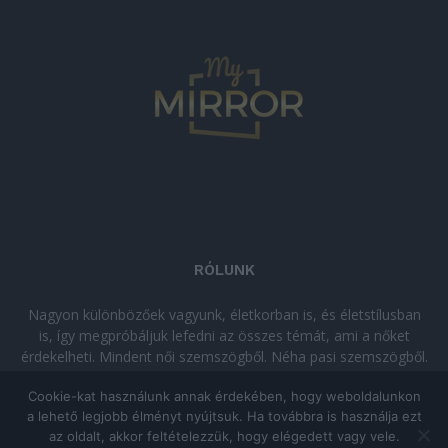
RÓLUNK
Nagyon különbözőek vagyunk, életkorban is, és életstílusban
is, így megpróbáljuk lefedni az összes témát, ami a nőket
érdekelheti. Mindent női szemszögből. Néha pasi szemszögből.
Néha komolyan, néha szórakozva. Olvass minket, ha egy kis
Cookie-kat használunk annak érdekében, hogy weboldalunkon
kikapcsolódásra vágysz!
a lehető legjobb élményt nyújtsuk. Ha továbbra is használja ezt
az oldalt, akkor feltételezzük, hogy elégedett vagy vele.