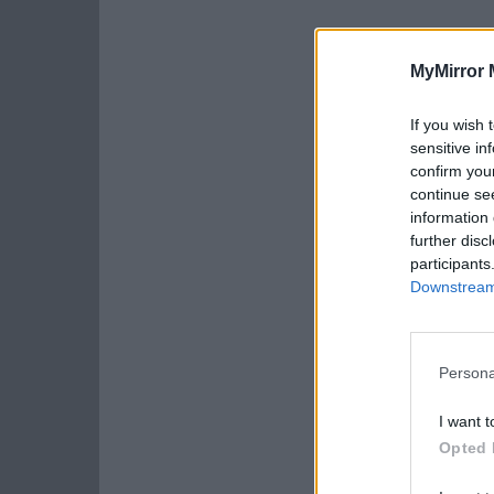
MyMirror 
If you wish 
sensitive in
confirm you
continue se
information 
further disc
participants
Downstream 
Persona
I want t
Opted 