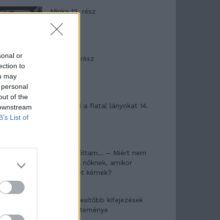
Minka 12. rész
sonal or
Minka 11. rész
ection to
ou may
 personal
out of the
T. szereti a fiatal lányokat 14.
 downstream
rész
B’s List of
Pedig szóltam… – Miért nem
hiszünk a nőknek, amikor
segítséget kérnek?
A legidegesítőbb kifejezések
laza gyűjteménye