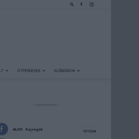
LT
ÖTPERCESEK
ELŐADÁSOK
- Advertisement -
46,301
Rajongók
TETSZIK