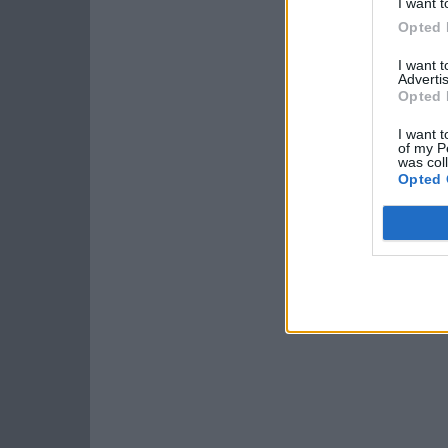
I want t
Opted 
I want 
Advertis
Opted 
I want t
of my P
was col
Opted 