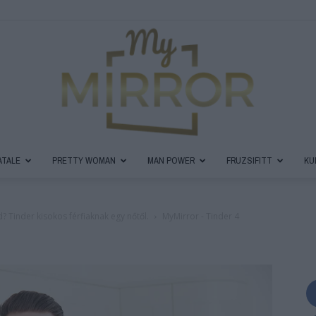
ATALE
PRETTY WOMAN
MAN POWER
FRUZSIFITT
KU
MyMirror
d? Tinder kisokos férfiaknak egy nőtől.
MyMirror - Tinder 4
Magazin