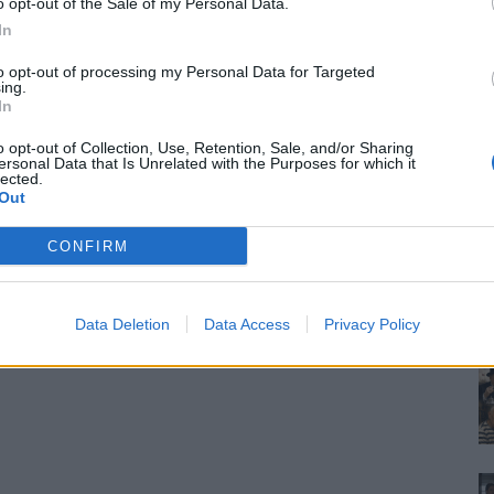
o opt-out of the Sale of my Personal Data.
In
to opt-out of processing my Personal Data for Targeted
ing.
In
o opt-out of Collection, Use, Retention, Sale, and/or Sharing
ersonal Data that Is Unrelated with the Purposes for which it
lected.
Out
CONFIRM
Data Deletion
Data Access
Privacy Policy