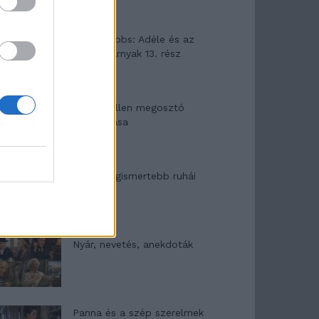
Elyna Robbs: Adéle és az
örökölt árnyak 13. rész
Woody Allen megosztó
zsenialitása
A világ legismertebb ruhái
Nyár, nevetés, anekdoták
Panna és a szép szerelmek