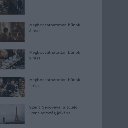
Megbocsáthatatlan bűnök
3.rész
Megbocsáthatatlan bűnök
2.rész
Megbocsáthatatlan bűnök
1.rész
Szent Genovéva, a túlélő
Franciaország jelképe