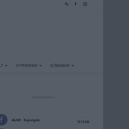
LT
ÖTPERCESEK
ELŐADÁSOK
- Advertisement -
46,301
Rajongók
TETSZIK