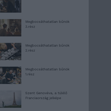
Megbocsáthatatlan bűnök
3.rész
Megbocsáthatatlan bűnök
2.rész
Megbocsáthatatlan bűnök
1.rész
Szent Genovéva, a túlélő
Franciaország jelképe