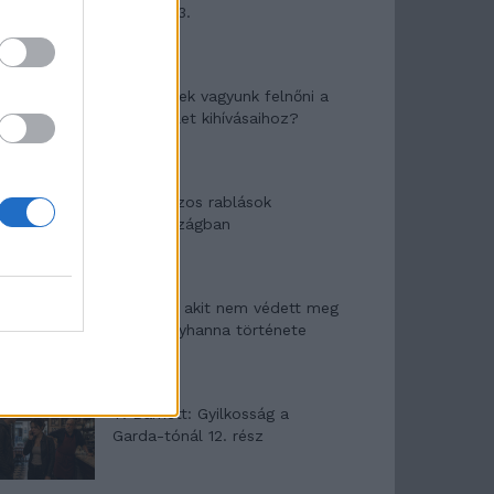
mítosza 3.
Képtelenek vagyunk felnőni a
felnőtt élet kihívásaihoz?
Altatógázos rablások
Olaszországban
A kislány, akit nem védett meg
senki – Lyhanna története
T. Barnett: Gyilkosság a
Garda-tónál 12. rész