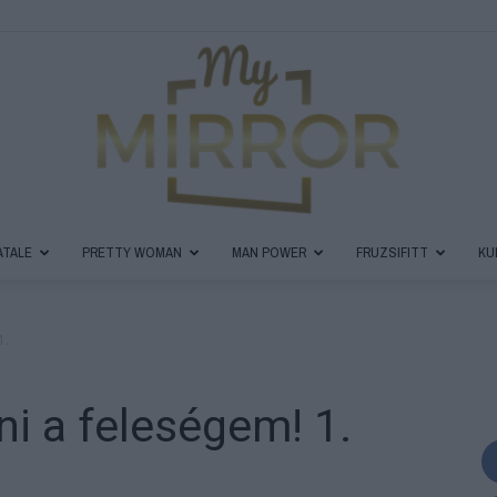
ATALE
PRETTY WOMAN
MAN POWER
FRUZSIFITT
KU
MyMirror
1.
i a feleségem! 1.
Magazin