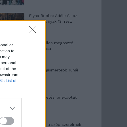
Elyna Robbs: Adéle és az
örökölt árnyak 13. rész
Woody Allen megosztó
sonal or
zsenialitása
ection to
ou may
 personal
out of the
A világ legismertebb ruhái
 downstream
B’s List of
Nyár, nevetés, anekdoták
Panna és a szép szerelmek