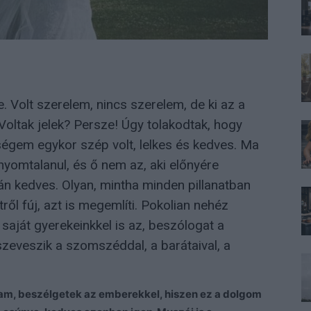
e. Volt szerelem, nincs szerelem, de ki az a
 Voltak jelek? Persze! Úgy tolakodtak, hogy
eségem egykor szép volt, lelkes és kedves. Ma
yomtalanul, és ő nem az, aki előnyére
án kedves. Olyan, mintha minden pillanatban
ről fúj, azt is megemlíti. Pokolian nehéz
saját gyerekeinkkel is az, beszólogat a
sszeveszik a szomszéddal, a barátaival, a
am, beszélgetek az emberekkel, hiszen ez a dolgom