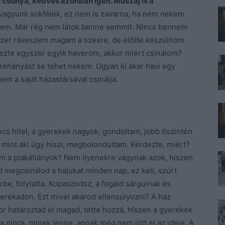
 csúnya, kedves azonban igen. Muszáj is a
vagyunk sokfélék, ez nem is zavarna, ha nem nekem
nejem. Már rég nem látok benne semmit. Nincs bennem
yszer ráveszem magam a szexre, de előtte készülnöm
dezte egyszer egyik haverom, akkor miért csinálom?
hányást se tehet nekem. Ugyan ki akar havi egy
nem a saját házastársával csinálja.
ncs hitel, a gyerekek nagyok, gondoltam, jobb őszintén
mint aki úgy hiszi, megbolondultam. Kérdezte, miért?
em a plakátlányok? Nem ilyenekre vágynak azok, hiszen
 megcsinálod a hajukat minden nap, ez kell, szúrt
rbe, folytatta. Kopaszodsz, a fogaid sárgulnak és
erekadon. Ezt mivel akarod ellensúlyozni? A ház
or határoztad el magad, tette hozzá, hiszen a gyerekek
a nincs, minek lenne, annak még nem jött el az ideje. A