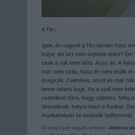
A férj
Igen, én vagyok a férj lassan húsz év
hülye, aki ezt nem sejtette előre? Én!
csak a vak nem látta. Azaz én. A fel
már nem szép, húsz év nem múlik el n
öregszik. Zsémbes, unott és már ritk
lenne valami baja. Ha a szél nem kelet
csendben tűrni, hogy utálatos. Még a 
lányunknak, helyre teszi a fiunkat. Ö
munkahelyén se kedvelik tudtommal.
Én meg olyan vagyok, amilyen.
Járom az ut