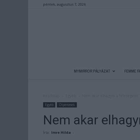
péntek, augusztus 7, 2026
MYMIRROR PÁLYÁZAT
FEMME F
Kezdőlap
Egyéb
Nem akar elhagyni a feleségem! 
Egyéb
Ötpercesek
Nem akar elhagyn
Írta:
Imre Hilda
-