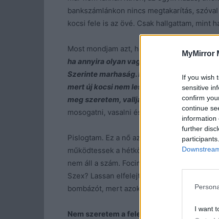
bankszámlánkon nincs megtakarítás, szóval 
kocsi fele is az övé. Csak hallgattam, mint h
Most mondjam azt, hogy igaza van?
Ha nem 
MyMirror 
ha annyira olyan vagyok, amilyennek lefest
Szerinte marhaság. Értelmetlen és céltalan
If you wish 
mert új kocsi nem lesz, motorra nem telik, é
sensitive in
confirm you
meg szeretem, valljam be.
Ha mégis máshog
continue se
mosogatni, vasalni és a szennyest összegyű
information 
further disc
Pislogtam. Ez a nő azt hiszi, zsarolhat? Ne
participants
Downstream 
működtessek a hétköznapokban. Hogy mire
nem áll a szám. Focimeccset nézni? Arra ott
Szex? Lassan elfelejtem, mi az. Abban töké
Persona
bombázót, mert azoknak több pénz kell, mi
I want t
Nem szeretem a feleségem, de mást sem.