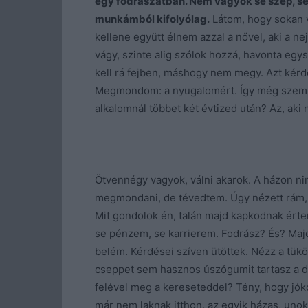
egy fodrászatban. Nem vagyok se szép, se
munkámból kifolyólag.
Látom, hogy sokan 
kellene együtt élnem azzal a nővel, aki a 
vágy, szinte alig szólok hozzá, havonta eg
kell rá fejben, máshogy nem megy. Azt kér
Megmondom: a nyugalomért. Így még szemre
alkalomnál többet két évtized után? Az, aki 
Ötvennégy vagyok, válni akarok. A házon ni
megmondani, de tévedtem. Úgy nézett rám, 
Mit gondolok én, talán majd kapkodnak ért
se pénzem, se karrierem. Fodrász? És? Majd
belém. Kérdései szíven ütöttek. Nézz a tükö
cseppet sem hasznos úszógumit tartasz a d
felével meg a kereseteddel? Tény, hogy jók
már nem laknak itthon, az egyik házas, unok