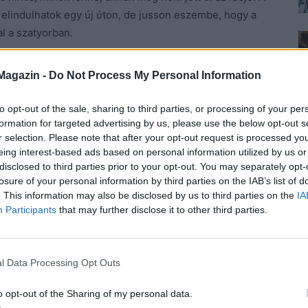
elindulhatok egy új úton, de jusson eszembe, hogy a
al a szatyorban.
is szép, de legalább bölcs! Egyet viszont nem értek:
Magazin -
Do Not Process My Personal Information
ett, akkor miért nem akar válni? Mert nem akar.
. Fogadjam el, hogy nekem ő jutott, és higgadjak le,
to opt-out of the sale, sharing to third parties, or processing of your per
s a hajam se nő ki, ha egyedülálló leszek. A főztjét
formation for targeted advertising by us, please use the below opt-out s
r selection. Please note that after your opt-out request is processed y
y döntök, szóljak, mert akkor ezután megtanít
eing interest-based ads based on personal information utilized by us or
jteni a szoba sarkából.
disclosed to third parties prior to your opt-out. You may separately opt-
losure of your personal information by third parties on the IAB’s list of
m arra van szükségem, hogy háztartási robotot
. This information may also be disclosed by us to third parties on the
IA
Participants
that may further disclose it to other third parties.
, magam sem tudom. Csevegni? Ugyan. Egész nap be
 vannak a haverok, de már mind unják a vacak játékot.
letesen igaza van, hogy nem kapok holnap egy
l Data Processing Opt Outs
nt amennyi nekem van.
o opt-out of the Sharing of my personal data.
Nem tudok mit kezdeni az életemmel, de egy új se