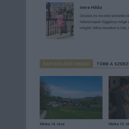
Imre Hilda
Oktatás és nevelés területén 
hétköznapok függönye mögé és 
mögött. Néha meséket is írok, 
KAPCSOLÓDÓ CIKKEK
TÖBB A SZER
Minka 14. rész
Minka 13. r