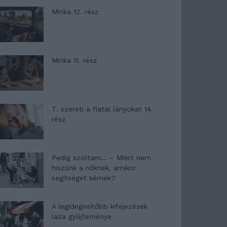
Minka 12. rész
Minka 11. rész
T. szereti a fiatal lányokat 14.
rész
Pedig szóltam… – Miért nem
hiszünk a nőknek, amikor
segítséget kérnek?
A legidegesítőbb kifejezések
laza gyűjteménye