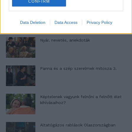
CONFIRM
A világ legismertebb ruhái
Data Deletion
Data Access
Privacy Policy
Nyár, nevetés, anekdoták
Panna és a szép szerelmek mítosza 3.
Képtelenek vagyunk felnőni a felnőtt élet
kihívásaihoz?
Altatógázos rablások Olaszországban