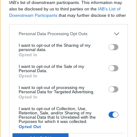
IAB’s list of downstream participants. This information may
T. szereti a fiatal lányokat 14. rész
also be disclosed by us to third parties on the
IAB’s List of
Downstream Participants
that may further disclose it to other
third parties.
Pedig szóltam… – Miért nem hiszünk a
Personal Data Processing Opt Outs
nőknek, amikor segítséget kérnek?
I want to opt-out of the Sharing of my
personal data.
Opted In
A legidegesítőbb kifejezések laza
I want to opt-out of the Sale of my
gyűjteménye
Personal Data.
Opted In
I want to opt-out of processing my
Elyna Robbs: Adéle és az örökölt árnyak
Personal Data for Targeted Advertising.
13. rész
Opted In
I want to opt-out of Collection, Use,
Retention, Sale, and/or Sharing of my
Personal Data that Is Unrelated with the
Woody Allen megosztó zsenialitása
Purposes for which it was collected.
Opted Out