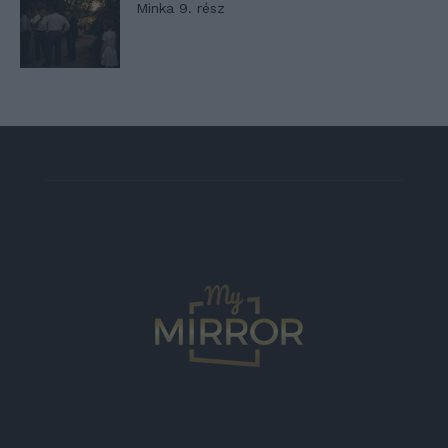
Minka 9. rész