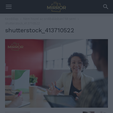
Kezdőlap
Nem hiszel az ordibálásban? Mi sem!
shutterstock_413710522
shutterstock_413710522