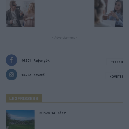
- Advertisement -
46,301
Rajongók
TETSZIK
13,262
Követő
KÖVETÉS
LEGFRISSEBB
Minka 14. rész