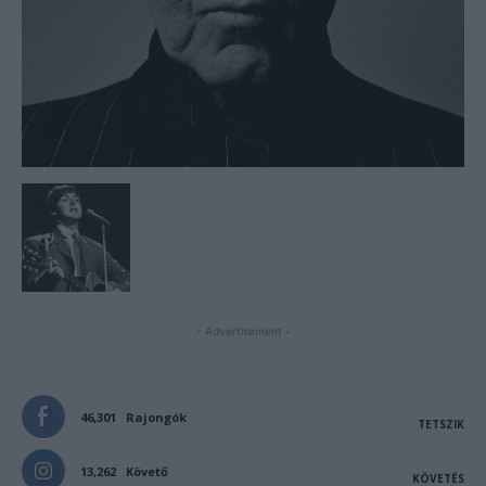
- Advertisement -
46,301
Rajongók
TETSZIK
13,262
Követő
KÖVETÉS