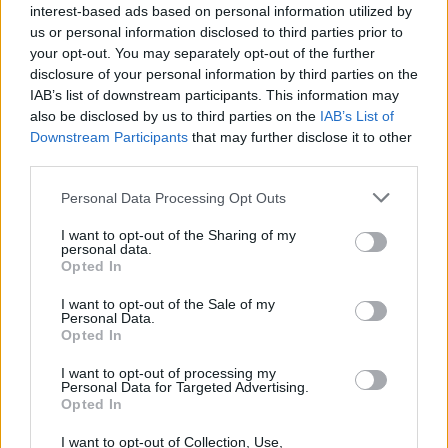
interest-based ads based on personal information utilized by
us or personal information disclosed to third parties prior to
your opt-out. You may separately opt-out of the further
disclosure of your personal information by third parties on the
Nyár, nevetés, anekdoták
IAB’s list of downstream participants. This information may
also be disclosed by us to third parties on the
IAB’s List of
Downstream Participants
that may further disclose it to other
third parties.
Panna és a szép szerelmek mítosza 3.
Personal Data Processing Opt Outs
I want to opt-out of the Sharing of my
personal data.
Opted In
Képtelenek vagyunk felnőni a felnőtt élet
kihívásaihoz?
I want to opt-out of the Sale of my
Personal Data.
Opted In
I want to opt-out of processing my
Altatógázos rablások Olaszországban
Personal Data for Targeted Advertising.
Opted In
I want to opt-out of Collection, Use,