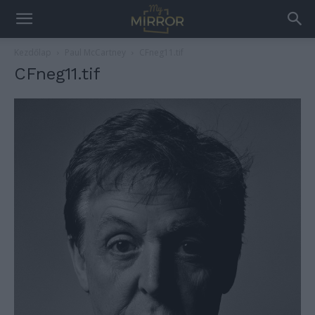
Kezdőlap
Paul McCartney
CFneg11.tif
CFneg11.tif