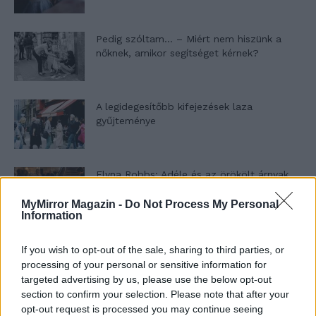
Pedig szóltam… – Miért nem hiszünk a
nőknek, amikor segítséget kérnek?
A legidegesítőbb kifejezések laza
gyűjteménye
Elyna Robbs: Adéle és az örökölt árnyak
13. rész
MyMirror Magazin -
Do Not Process My Personal
Information
Woody Allen megosztó zsenialitása
If you wish to opt-out of the sale, sharing to third parties, or
processing of your personal or sensitive information for
targeted advertising by us, please use the below opt-out
section to confirm your selection. Please note that after your
opt-out request is processed you may continue seeing
A világ legismertebb ruhái