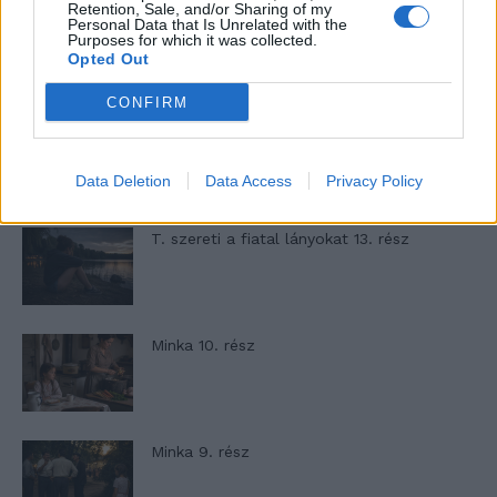
Retention, Sale, and/or Sharing of my
Personal Data that Is Unrelated with the
A kislány, akit nem védett meg senki –
Purposes for which it was collected.
Lyhanna története
Opted Out
CONFIRM
T. Barnett: Gyilkosság a Garda-tónál 12.
rész
Data Deletion
Data Access
Privacy Policy
T. szereti a fiatal lányokat 13. rész
Minka 10. rész
Minka 9. rész