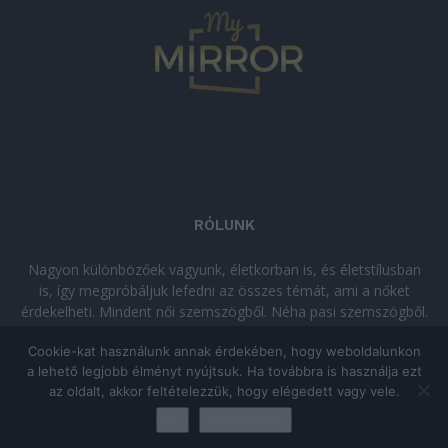
RÓLUNK
Nagyon különbözőek vagyunk, életkorban is, és életstílusban
is, így megpróbáljuk lefedni az összes témát, ami a nőket
érdekelheti. Mindent női szemszögből. Néha pasi szemszögből.
Néha komolyan, néha szórakozva. Olvass minket, ha egy kis
Cookie-kat használunk annak érdekében, hogy weboldalunkon
kikapcsolódásra vágysz!
a lehető legjobb élményt nyújtsuk. Ha továbbra is használja ezt
az oldalt, akkor feltételezzük, hogy elégedett vagy vele.
© Copyright 2026 - mymirror.hu
ADATKEZELÉSI TÁJÉKOZTATÓ
|
Ok
Adatkezelés
Impresszum