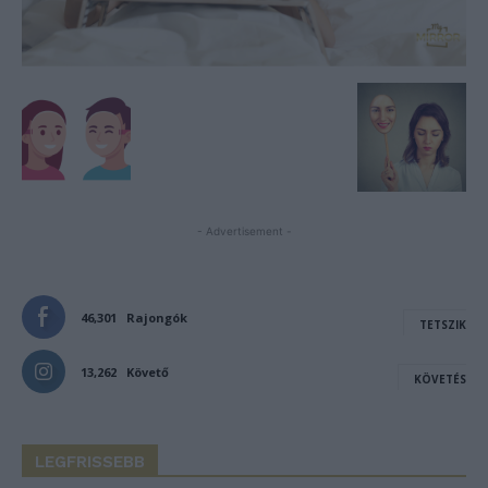
- Advertisement -
46,301
Rajongók
TETSZIK
13,262
Követő
KÖVETÉS
LEGFRISSEBB