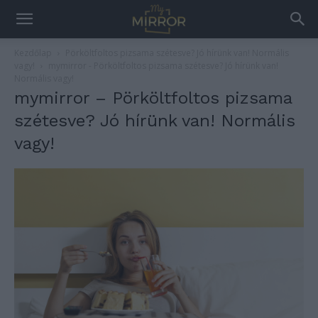
Kezdőlap
Pörköltfoltos pizsama szétesve? Jó hírünk van! Normális
vagy!
mymirror - Pörköltfoltos pizsama szétesve? Jó hírünk van!
Normális vagy!
mymirror – Pörköltfoltos pizsama
szétesve? Jó hírünk van! Normális
vagy!