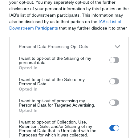
your opt-out. You may separately opt-out of the further
disclosure of your personal information by third parties on the
IAB’s list of downstream participants. This information may
also be disclosed by us to third parties on the
IAB’s List of
T. szereti a fiatal lányokat 14. rész
Downstream Participants
that may further disclose it to other
third parties.
Personal Data Processing Opt Outs
Pedig szóltam… – Miért nem hiszünk a
I want to opt-out of the Sharing of my
personal data.
nőknek, amikor segítséget kérnek?
Opted In
I want to opt-out of the Sale of my
Personal Data.
A legidegesítőbb kifejezések laza
Opted In
gyűjteménye
I want to opt-out of processing my
Personal Data for Targeted Advertising.
Opted In
Elyna Robbs: Adéle és az örökölt árnyak
I want to opt-out of Collection, Use,
13. rész
Retention, Sale, and/or Sharing of my
Personal Data that Is Unrelated with the
Purposes for which it was collected.