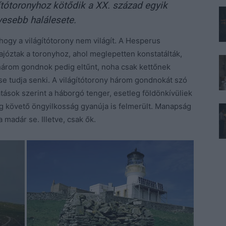
ítótoronyhoz kötődik a XX. század egyik
lyesebb halálesete.
hogy a világítótorony nem világít. A Hesperus
ajóztak a toronyhoz, ahol meglepetten konstatálták,
 három gondnok pedig eltűnt, noha csak kettőnek
 se tudja senki. A világítótorony három gondnokát szó
gatások szerint a háborgó tenger, esetleg földönkívüliek
g követő öngyilkosság gyanúja is felmerült. Manapság
a madár se. Illetve, csak ők.