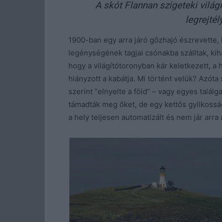
A skót Flannan szigeteki világ
legrejté
1900-ban egy arra járó gőzhajó észrevette, 
legénységének tagjai csónakba szálltak, kih
hogy a világítótoronyban kár keletkezett, a
hiányzott a kabátja. Mi történt velük? Azóta
szerint “elnyelte a föld” – vagy egyes talál
támadták meg őket, de egy kettős gyilkossá
a hely teljesen automatizált és nem jár arra 