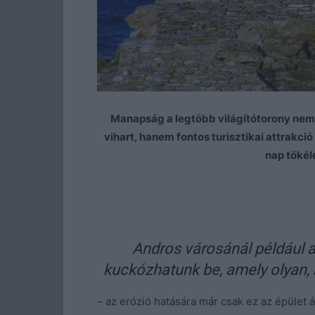
Manapság a legtöbb világítótorony nem 
vihart, hanem fontos turisztikai attrakc
nap tökél
Andros városánál például a 
kuckózhatunk be, amely olyan, 
– az erózió hatására már csak ez az épület ál