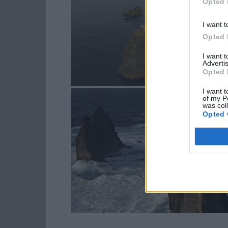
Opted 
I want t
Opted 
I want 
Advertis
Opted 
I want t
of my P
was col
Opted 