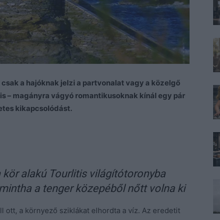
csak a hajóknak jelzi a partvonalat vagy a közelgő
ió is – magányra vágyó romantikusoknak kínál egy pár
etes kikapcsolódást.
kör alakú Tourlitis világítótoronyba
mintha a tenger közepéből nőtt volna ki
l ott, a környező sziklákat elhordta a víz. Az eredetit