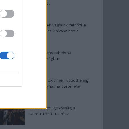
mítosza 3.
Képtelenek vagyunk felnőni a
felnőtt élet kihívásaihoz?
Altatógázos rablások
Olaszországban
A kislány, akit nem védett meg
senki – Lyhanna története
T. Barnett: Gyilkosság a
Garda-tónál 12. rész