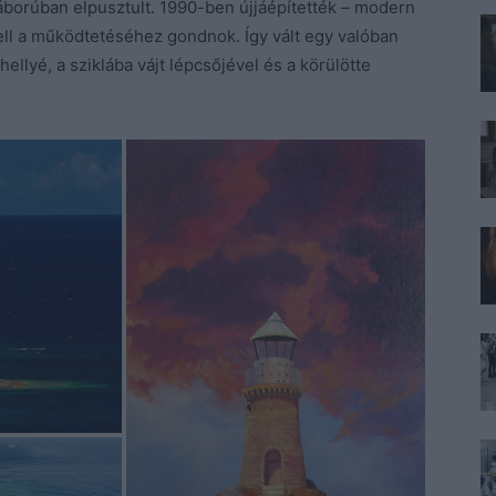
gháborúban elpusztult. 1990-ben újjáépítették – modern
ell a működtetéséhez gondnok. Így vált egy valóban
ellyé, a sziklába vájt lépcsőjével és a körülötte