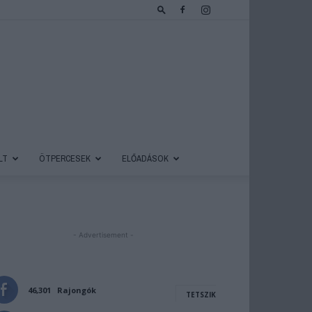
LT
ÖTPERCESEK
ELŐADÁSOK
- Advertisement -
46,301
Rajongók
TETSZIK