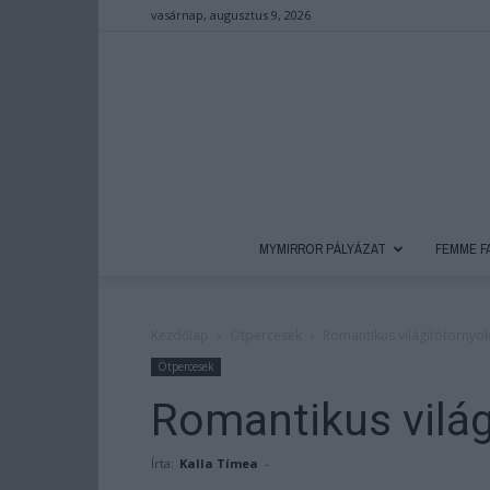
vasárnap, augusztus 9, 2026
MYMIRROR PÁLYÁZAT
FEMME F
Kezdőlap
Ötpercesek
Romantikus világítótornyo
Ötpercesek
Romantikus vilá
Írta:
Kalla Tímea
-