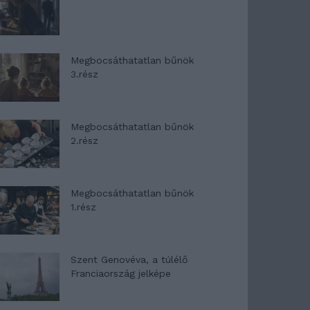
Megbocsáthatatlan bűnök
3.rész
Megbocsáthatatlan bűnök
2.rész
Megbocsáthatatlan bűnök
1.rész
Szent Genovéva, a túlélő
Franciaország jelképe