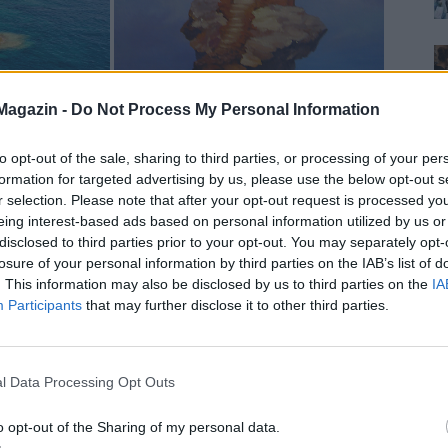
Magazin -
Do Not Process My Personal Information
to opt-out of the sale, sharing to third parties, or processing of your per
formation for targeted advertising by us, please use the below opt-out s
r selection. Please note that after your opt-out request is processed y
eing interest-based ads based on personal information utilized by us or
disclosed to third parties prior to your opt-out. You may separately opt-
ny, ha lehet, még ennél is izoláltabb. Az egy
losure of your personal information by third parties on the IAB’s list of
zepén van, de még milyen magasan
!
. This information may also be disclosed by us to third parties on the
IA
Participants
that may further disclose it to other third parties.
el! Az 1939-ben épült világítótorony az Atlanti-
 valóban teljes magányra vágyókat.
l Data Processing Opt Outs
o opt-out of the Sharing of my personal data.