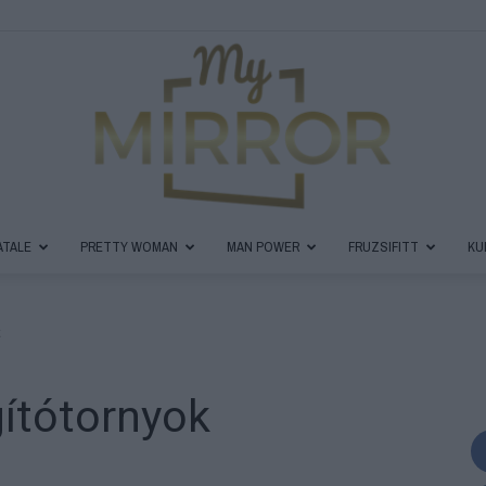
ATALE
PRETTY WOMAN
MAN POWER
FRUZSIFITT
KU
MyMirror
k
gítótornyok
Magazin