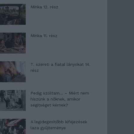
Minka 12. rész
Minka 11. rész
T. szereti a fiatal lányokat 14.
rész
Pedig szóltam… – Miért nem
hiszünk a nőknek, amikor
segítséget kérnek?
A legidegesítőbb kifejezések
laza gyűjteménye