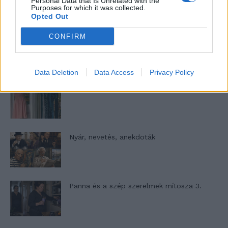
13. rész
Personal Data that Is Unrelated with the
Purposes for which it was collected.
Opted Out
CONFIRM
Woody Allen megosztó zsenialitása
Data Deletion
Data Access
Privacy Policy
A világ legismertebb ruhái
Nyár, nevetés, anekdoták
Panna és a szép szerelmek mítosza 3.