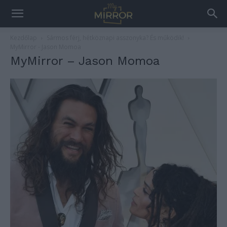
Kezdőlap
Sármos férj, hétköznapi asszonyka? És működik!
MyMirror - Jason Momoa
MyMirror – Jason Momoa