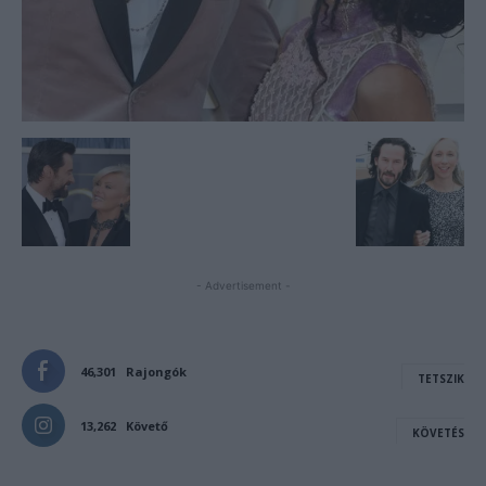
- Advertisement -
46,301
Rajongók
TETSZIK
13,262
Követő
KÖVETÉS