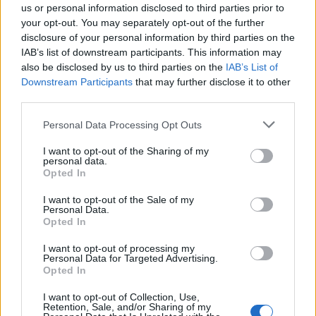
us or personal information disclosed to third parties prior to
your opt-out. You may separately opt-out of the further
Minka 11. rész
disclosure of your personal information by third parties on the
IAB’s list of downstream participants. This information may
also be disclosed by us to third parties on the
IAB’s List of
Downstream Participants
that may further disclose it to other
third parties.
T. szereti a fiatal lányokat 14. rész
Personal Data Processing Opt Outs
I want to opt-out of the Sharing of my
personal data.
Pedig szóltam… – Miért nem hiszünk a
Opted In
nőknek, amikor segítséget kérnek?
I want to opt-out of the Sale of my
Personal Data.
Opted In
A legidegesítőbb kifejezések laza
I want to opt-out of processing my
gyűjteménye
Personal Data for Targeted Advertising.
Opted In
I want to opt-out of Collection, Use,
Elyna Robbs: Adéle és az örökölt árnyak
Retention, Sale, and/or Sharing of my