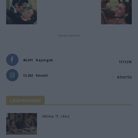
- Advertisement -
46,301
Rajongók
TETSZIK
13,262
Követő
KÖVETÉS
LEGFRISSEBB
Minka 11. rész