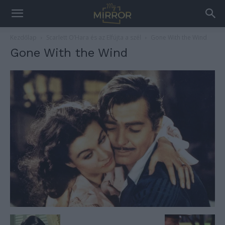
Kezdőlap
Scarlett O’Hara és az Elfújta a szél
Gone With the Wind
Gone With the Wind