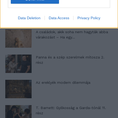
Egy ház, amely a tengerre és a fényre
nyílik – Villa...
Data Deletion
Data Access
Privacy Policy
A családok, akik soha nem hagyták abba
várakozást – Ha egy...
Panna és a szép szerelmek mítosza 2.
rész
Az ereklyék modern dilemmája
T. Barnett: Gyilkosság a Garda-tónál 11.
rész