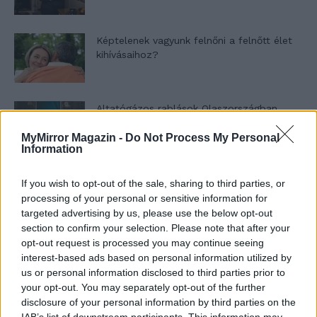
Képtelenek vagyunk felnőni a felnőtt élet
kihívásaihoz?
Altatógázos rablások Olaszországban
MyMirror Magazin -
Do Not Process My Personal
Information
A kislány, akit nem védett meg senki –
If you wish to opt-out of the sale, sharing to third parties, or
Lyhanna története
processing of your personal or sensitive information for
targeted advertising by us, please use the below opt-out
section to confirm your selection. Please note that after your
opt-out request is processed you may continue seeing
T. Barnett: Gyilkosság a Garda-tónál 12.
interest-based ads based on personal information utilized by
rész
us or personal information disclosed to third parties prior to
your opt-out. You may separately opt-out of the further
disclosure of your personal information by third parties on the
T. szereti a fiatal lányokat 13. rész