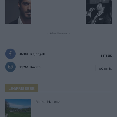
- Advertisement -
46,301
Rajongók
TETSZIK
13,262
Követő
KÖVETÉS
LEGFRISSEBB
Minka 14. rész