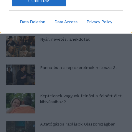
CONFIRM
A világ legismertebb ruhái
Data Deletion
Data Access
Privacy Policy
Nyár, nevetés, anekdoták
Panna és a szép szerelmek mítosza 3.
Képtelenek vagyunk felnőni a felnőtt élet
kihívásaihoz?
Altatógázos rablások Olaszországban