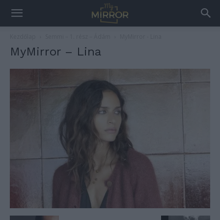
Kezdőlap
Semmi – 1. rész – Ádám
MyMirror - Lina
MyMirror – Lina