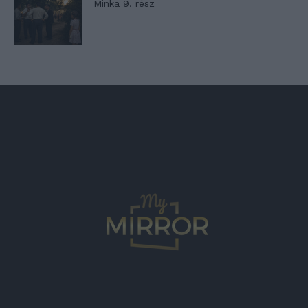
Minka 9. rész