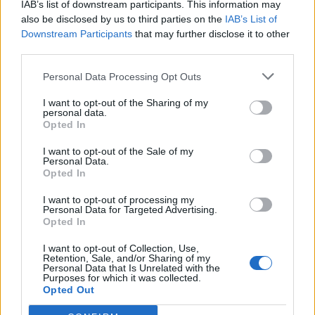
T. szereti a fiatal lányokat 14. rész
IAB’s list of downstream participants. This information may
also be disclosed by us to third parties on the
IAB’s List of
Downstream Participants
that may further disclose it to other
third parties.
Pedig szóltam… – Miért nem hiszünk a
Personal Data Processing Opt Outs
nőknek, amikor segítséget kérnek?
I want to opt-out of the Sharing of my
personal data.
Opted In
A legidegesítőbb kifejezések laza
I want to opt-out of the Sale of my
gyűjteménye
Personal Data.
Opted In
I want to opt-out of processing my
Elyna Robbs: Adéle és az örökölt árnyak
Personal Data for Targeted Advertising.
13. rész
Opted In
I want to opt-out of Collection, Use,
Retention, Sale, and/or Sharing of my
Personal Data that Is Unrelated with the
Woody Allen megosztó zsenialitása
Purposes for which it was collected.
Opted Out