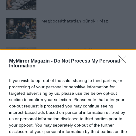
Megbocsáthatatlan bűnök 1.rész
Szent Genovéva, a túlélő Franciaország
jelképe
MyMirror Magazin -
Do Not Process My Personal
Information
Minka 12. rész
If you wish to opt-out of the sale, sharing to third parties, or
processing of your personal or sensitive information for
targeted advertising by us, please use the below opt-out
section to confirm your selection. Please note that after your
opt-out request is processed you may continue seeing
Minka 11. rész
interest-based ads based on personal information utilized by
us or personal information disclosed to third parties prior to
your opt-out. You may separately opt-out of the further
disclosure of your personal information by third parties on the