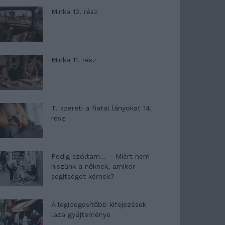
Minka 12. rész
Minka 11. rész
T. szereti a fiatal lányokat 14.
rész
Pedig szóltam… – Miért nem
hiszünk a nőknek, amikor
segítséget kérnek?
A legidegesítőbb kifejezések
laza gyűjteménye