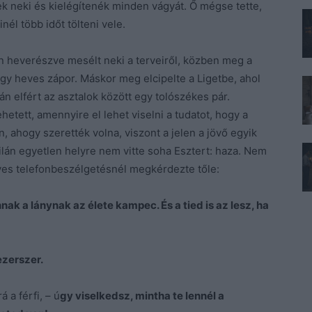
ek neki és kielégítenék minden vágyát. Ő mégse tette,
nél több időt tölteni vele.
en heverészve mesélt neki a terveiről, közben meg a
gy heves zápor. Máskor meg elcipelte a Ligetbe, ahol
 elfért az asztalok között egy tolószékes pár.
etett, amennyire el lehet viselni a tudatot, hogy a
, ahogy szerették volna, viszont a jelen a jövő egyik
Milán egyetlen helyre nem vitte soha Esztert: haza. Nem
egyes telefonbeszélgetésnél megkérdezte tőle:
ak a lánynak az élete kampec. És a tied is az lesz, ha
ezerszer.
á a férfi, – ú
gy viselkedsz, mintha te lennél a