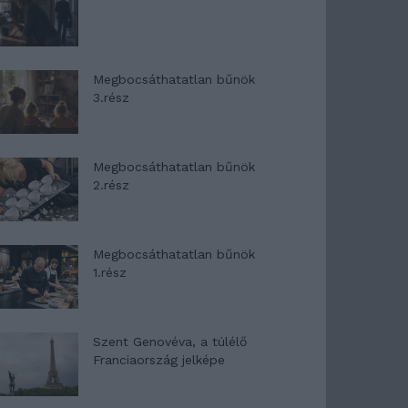
Megbocsáthatatlan bűnök
3.rész
Megbocsáthatatlan bűnök
2.rész
Megbocsáthatatlan bűnök
1.rész
Szent Genovéva, a túlélő
Franciaország jelképe