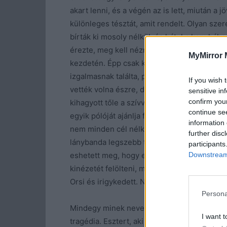
akart lenni, és a végén az is lett, miután a 
különleges tésztát, amit rendelt. Olyan szer
bírták ki mosoly nélkül, és hátul a konyhába
érezte, meg kell néznie a szerencsétlent, 
MyMirror 
kezdetén. Épp csak kikukkantott, amikor m
izgalmasnak találta, pedig az égadta világo
If you wish 
vették volna észre, de ő meglátott valamit a
sensitive in
confirm you
kihagyott tőle a szívverése. Eldöntötte, hog
continue se
egyik pólóját ajánlja fel csereruhának a sze
information 
nem minden cél nélkül. Minden olyan gyorsan
further disc
lánybanda legszebb tagját. A többiek ámulv
participants
Downstream 
eshetett meg, hogy egy szakács csak úgy ki
kinézetét felölteni, majd kedvessége csúcs
Orsi és irigykedett. Nem, ez maga a giccse
Persona
Mindegy minek nevezzük, az volt, ami, és há
I want t
tragédia. Esztert, aki már az anyaságra kés