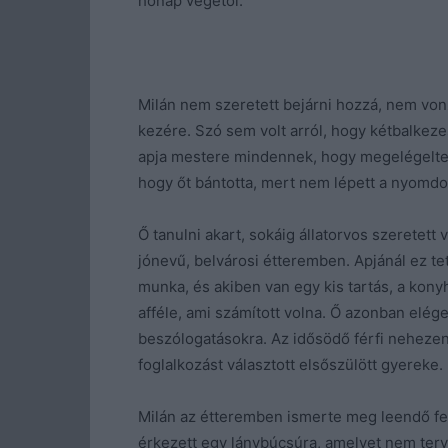
hónap végétől.
Milán nem szeretett bejárni hozzá, nem vonz
kezére. Szó sem volt arról, hogy kétbalkezes
apja mestere mindennek, hogy megelégelte. 
hogy őt bántotta, mert nem lépett a nyomdo
Ő tanulni akart, sokáig állatorvos szeretett
jónevű, belvárosi étteremben. Apjánál ez tett
munka, és akiben van egy kis tartás, a kon
afféle, ami számított volna. Ő azonban eléged
beszólogatásokra. Az idősödő férfi neheze
foglalkozást választott elsőszülött gyereke.
Milán az étteremben ismerte meg leendő fel
érkezett egy lánybúcsúra, amelyet nem ter