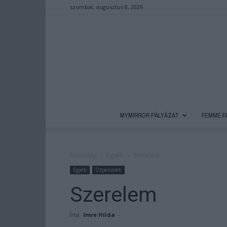
szombat, augusztus 8, 2026
MYMIRROR PÁLYÁZAT
FEMME F
Kezdőlap
Egyéb
Szerelem
Egyéb
Ötpercesek
Szerelem
Írta:
Imre Hilda
-