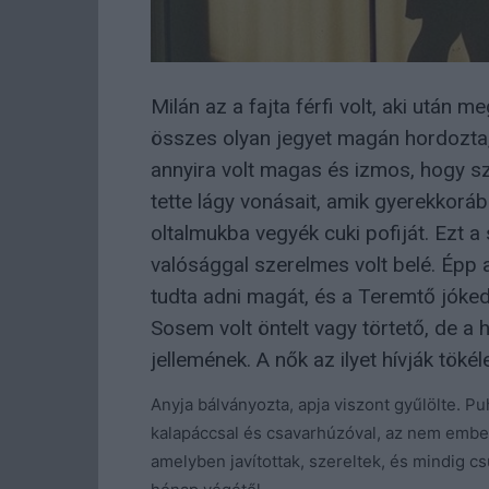
Milán az a fajta férfi volt, aki után 
összes olyan jegyet magán hordozta,
annyira volt magas és izmos, hogy sz
tette lágy vonásait, amik gyerekkorá
oltalmukba vegyék cuki pofiját. Ezt
valósággal szerelmes volt belé. Épp 
tudta adni magát, és a Teremtő jók
Sosem volt öntelt vagy törtető, de a
jellemének. A nők az ilyet hívják tökél
Anyja bálványozta, apja viszont gyűlölte. Pu
kalapáccsal és csavarhúzóval, az nem ember
amelyben javítottak, szereltek, és mindig 