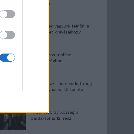
mítosza 3.
Képtelenek vagyunk felnőni a
felnőtt élet kihívásaihoz?
Altatógázos rablások
Olaszországban
A kislány, akit nem védett meg
senki – Lyhanna története
T. Barnett: Gyilkosság a
Garda-tónál 12. rész