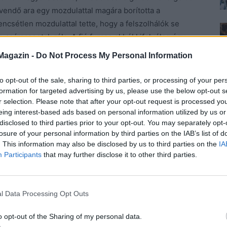
jövendő ara egy mozdulattal magára borította a
encsétlen mozdulattal tette, hogy a felszolhálók se
n csámcsogtak róla. A fiú furcsa okból kifolyólag úgy
hiszen mindene szószos lett, ami nem jó ómen egy est
Magazin -
Do Not Process My Personal Information
egakadt a szeme Eszteren. Gyönyörűnek és
n semmit sem tudott róla. Idegen szemek talán nem is
to opt-out of the sale, sharing to third parties, or processing of your per
 lányban, aki úgy mosolygott, hogy egy pillanatra
formation for targeted advertising by us, please use the below opt-out s
r selection. Please note that after your opt-out request is processed y
y azonnal csinál egy új adag tésztát, és az étterem
eing interest-based ads based on personal information utilized by us or
rencsétlenül jártnak. Jótékonyság volt a javából, de
disclosed to third parties prior to your opt-out. You may separately opt-
 történt, hogy mire feleszmélt, már randira is hívta a
losure of your personal information by third parties on the IAB’s list of
a meredtek Eszterre és nem értették, hogy miként
. This information may also be disclosed by us to third parties on the
IA
Participants
that may further disclose it to other third parties.
sétál a konyhából, közben képes egy valódi filmsztár
án még találkára hívja egyiküket. Mese habbal, mondta
s valóság, jegyezte meg Emma, és megcsóválta a fejét.
l Data Processing Opt Outs
zasság lett belőle egy év múlva, két év múlva pedig
o opt-out of the Sharing of my personal data.
zült lélekben egy ideje, egy szottyos novemberi estén