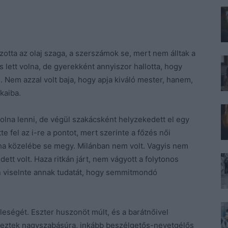
otta az olaj szaga, a szerszámok se, mert nem álltak a
 lett volna, de gyerekként annyiszor hallotta, hogy
Nem azzal volt baja, hogy apja kiváló mester, hanem,
kaiba.
 volna lenni, de végül szakácsként helyzekedett el egy
e fel az i-re a pontot, mert szerinte a főzés női
yha közelébe se megy. Milánban nem volt. Vagyis nem
ett volt. Haza ritkán járt, nem vágyott a folytonos
n viselnte annak tudatát, hogy semmitmondó
eségét. Eszter huszonöt múlt, és a barátnőivel
veztek nagyszabásúra, inkább beszélgetős-nevetgélős