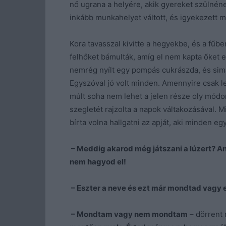
nő ugrana a helyére, akik gyereket szülnén
inkább munkahelyet váltott, és igyekezett mi
Kora tavasszal kivitte a hegyekbe, és a fűb
felhőket bámulták, amíg el nem kapta őket e
nemrég nyílt egy pompás cukrászda, és simán
Egyszóval jó volt minden. Amennyire csak leh
múlt soha nem lehet a jelen része oly módon
szegletét rajzolta a napok váltakozásával. 
bírta volna hallgatni az apját, aki minden 
– Meddig akarod még játszani a lúzert? Ann
nem hagyod el!
– Eszter a neve és ezt már mondtad vagy 
– Mondtam vagy nem mondtam
– dörrent r