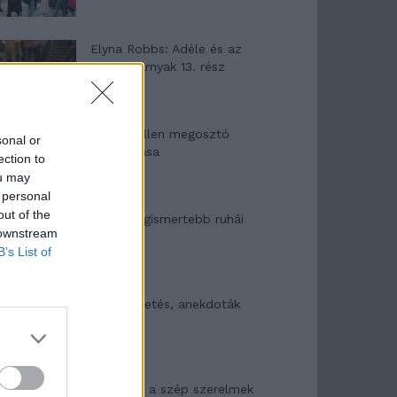
Elyna Robbs: Adéle és az
örökölt árnyak 13. rész
Woody Allen megosztó
sonal or
zsenialitása
ection to
ou may
 personal
out of the
A világ legismertebb ruhái
 downstream
B’s List of
Nyár, nevetés, anekdoták
Panna és a szép szerelmek