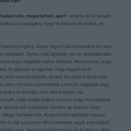
eted van!
hallani róla, megértetted, apa? –
emelte fel a hangját
 makacsul hajtogatta, hogy fel kellene ébrednie, és
.
aki kemény legény, olykor legurít pár pohárkával és nem
rsi feladatait. Olykor más ágyában, de ez részletkérdés.
szont anyja megállás nélkül kérlelte. Részletezte, hogy
ább ők jöjjenek el egyszer, hogy legyen kivel
an, mint évente kétszer, amikor felutazik a fővárosba.
an sem volt rossz pillanatokat szerezni magának vagy
 tudna és ki tudja, mire lenne képes, ha
 menyét, vagy megpróbálná rávenni, hogy mindenképp
s. Benne volt a pakliban minden, az összes rossz
. Mégis hazamentek. Anyja előző napokban rosszul
te őt, bár soha nem állt ki mellette, egyik este elájult.
tették meg. Így haza kellett menni, és Eszter is váltig