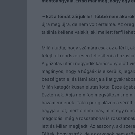
mentőangyala. Értsd már meg, hogy egy él
– Ezt a témát zárjuk le! Többé nem akarok 
újra meg újra, de nem volt értelme. Az öreg
találnia kellene valakit, aki mellett férfi lehet
Milán tudta, hogy számára csak az a férfi, 
felejti el rendszeresen teljesíteni a házastá
A gázolás utáni negyedik karácsony előtt vi
magányos, hogy a húgáék is elkerülik, legal
beszélgetnie, és látni akarja a fiát gyakrabb
Milán kategórikusan elutasította. Esze ágáb
Eszternek. Apja nem fog megváltozni, nem is
hazamennének. Talán porig alázná a sérült
hagyja el őt, mert ő nem más, mint egy ronc
megoldás, még a rosszabbnál is rosszabbak
lett és Milán megijedt. Az asszony, aki szeret
Féltek, hogy sztrók, de az orvosok nem erősí