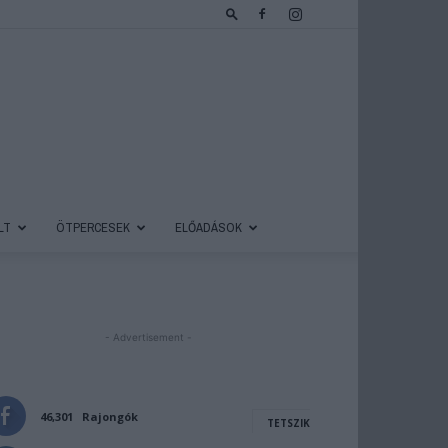
LT
ÖTPERCESEK
ELŐADÁSOK
- Advertisement -
46,301
Rajongók
TETSZIK