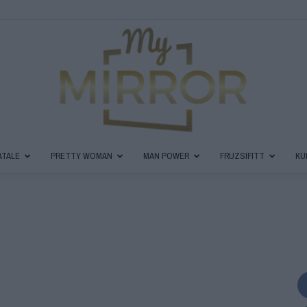
ATALE
PRETTY WOMAN
MAN POWER
FRUZSIFITT
KU
MyMirror
Magazin