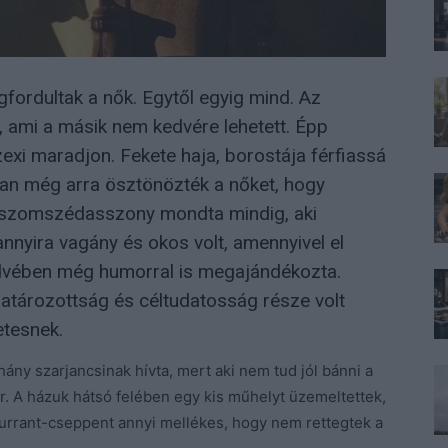
megfordultak a nők. Egytől egyig mind. Az
 ami a másik nem kedvére lehetett. Épp
exi maradjon. Fekete haja, borostája férfiassá
ban még arra ösztönözték a nőket, hogy
 a szomszédasszony mondta mindig, aki
annyira vagány és okos volt, amennyivel el
edvében még humorral is megajándékozta.
 határozottság és céltudatosság része volt
etesnek.
hány szarjancsinak hívta, mert aki nem tud jól bánni a
. A házuk hátsó felében egy kis műhelyt üzemeltettek,
csurrant-cseppent annyi mellékes, hogy nem rettegtek a