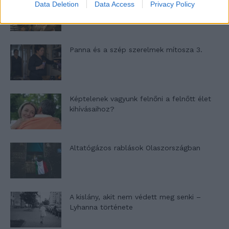
Nyár, nevetés, anekdoták
Data Deletion
Data Access
Privacy Policy
Panna és a szép szerelmek mítosza 3.
Képtelenek vagyunk felnőni a felnőtt élet
kihívásaihoz?
Altatógázos rablások Olaszországban
A kislány, akit nem védett meg senki –
Lyhanna története