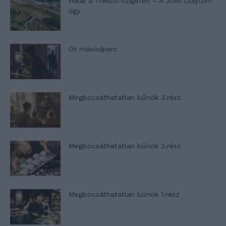
Halál a Tresco-szigeten – A Josh Clayton-
ügy
Öt másodperc
Megbocsáthatatlan bűnök 3.rész
Megbocsáthatatlan bűnök 2.rész
Megbocsáthatatlan bűnök 1.rész