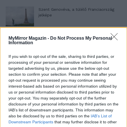
Szent Genovéva, a túlélő Franciaország
jelképe
Minka 12. rész
MyMirror Magazin -
Do Not Process My Personal
Information
If you wish to opt-out of the sale, sharing to third parties, or
processing of your personal or sensitive information for
Minka 11. rész
targeted advertising by us, please use the below opt-out
section to confirm your selection. Please note that after your
opt-out request is processed you may continue seeing
interest-based ads based on personal information utilized by
T. szereti a fiatal lányokat 14. rész
us or personal information disclosed to third parties prior to
your opt-out. You may separately opt-out of the further
disclosure of your personal information by third parties on the
IAB’s list of downstream participants. This information may
also be disclosed by us to third parties on the
IAB’s List of
Pedig szóltam… – Miért nem hiszünk a
Downstream Participants
that may further disclose it to other
nőknek, amikor segítséget kérnek?