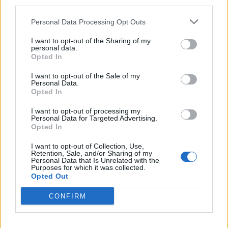
third parties.
Personal Data Processing Opt Outs
A legidegesítőbb kifejezések laza
I want to opt-out of the Sharing of my
gyűjteménye
personal data.
Opted In
I want to opt-out of the Sale of my
Elyna Robbs: Adéle és az örökölt árnyak
Personal Data.
Opted In
13. rész
I want to opt-out of processing my
Personal Data for Targeted Advertising.
Opted In
Woody Allen megosztó zsenialitása
I want to opt-out of Collection, Use,
Retention, Sale, and/or Sharing of my
Personal Data that Is Unrelated with the
Purposes for which it was collected.
Opted Out
A világ legismertebb ruhái
CONFIRM