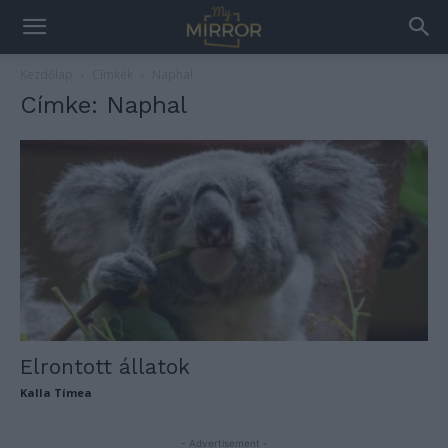
Kezdőlap
Címkék
Naphal
Címke: Naphal
Elrontott állatok
Kalla Tímea
- Advertisement -