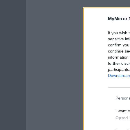
MyMirror 
If you wish 
sensitive in
confirm you
continue se
information 
further disc
participants
Downstream 
Persona
I want t
Opted 