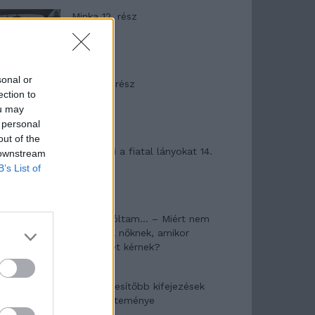
Minka 12. rész
sonal or
Minka 11. rész
ection to
ou may
 personal
out of the
T. szereti a fiatal lányokat 14.
 downstream
rész
B’s List of
Pedig szóltam… – Miért nem
hiszünk a nőknek, amikor
segítséget kérnek?
A legidegesítőbb kifejezések
laza gyűjteménye