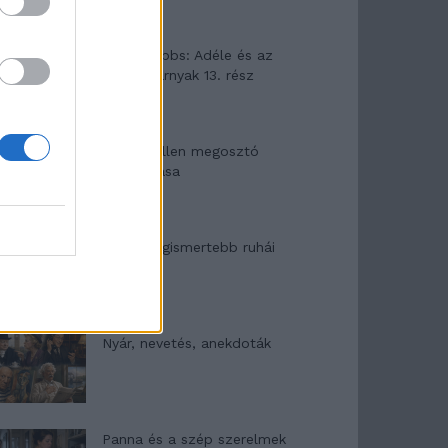
Elyna Robbs: Adéle és az
örökölt árnyak 13. rész
Woody Allen megosztó
zsenialitása
A világ legismertebb ruhái
Nyár, nevetés, anekdoták
Panna és a szép szerelmek