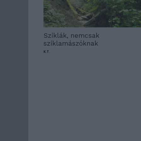
Sziklák, nemcsak
sziklamászóknak
K.T.