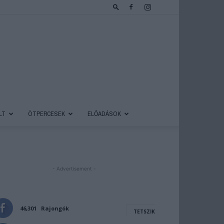
LT
ÖTPERCESEK
ELŐADÁSOK
- Advertisement -
46,301
Rajongók
TETSZIK