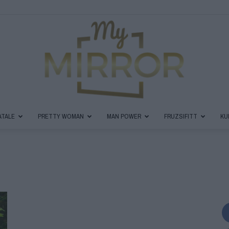
ATALE
PRETTY WOMAN
MAN POWER
FRUZSIFITT
KU
MyMirror
Magazin