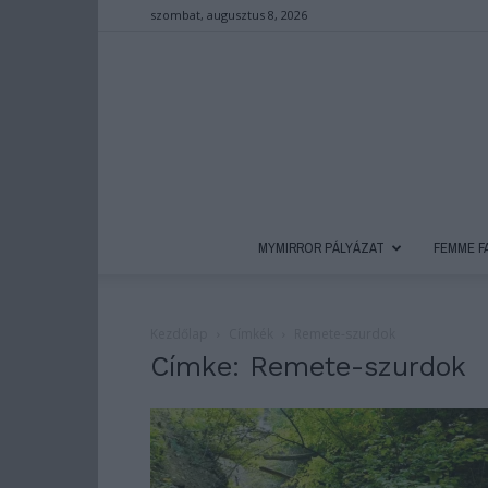
szombat, augusztus 8, 2026
MYMIRROR PÁLYÁZAT
FEMME F
Kezdőlap
Címkék
Remete-szurdok
Címke: Remete-szurdok