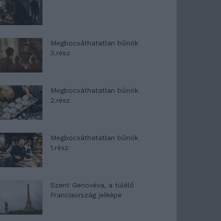
Megbocsáthatatlan bűnök
3.rész
Megbocsáthatatlan bűnök
2.rész
Megbocsáthatatlan bűnök
1.rész
Szent Genovéva, a túlélő
Franciaország jelképe