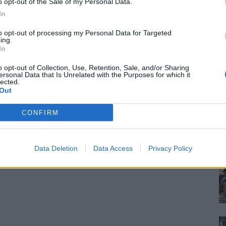
o opt-out of the Sale of my Personal Data.
In
to opt-out of processing my Personal Data for Targeted
ing.
In
o opt-out of Collection, Use, Retention, Sale, and/or Sharing
ersonal Data that Is Unrelated with the Purposes for which it
lected.
Out
CONFIRM
Data Deletion
Data Access
Privacy Policy