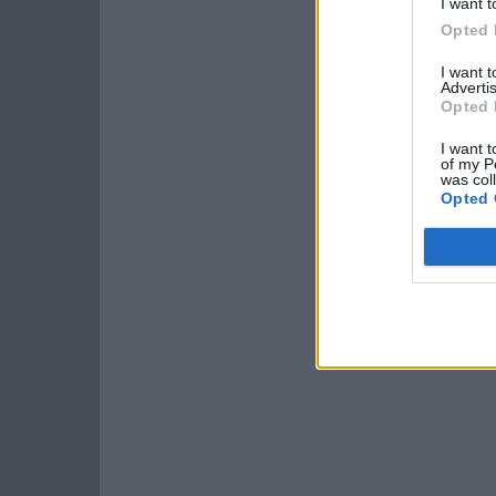
I want t
Opted 
I want 
Advertis
Opted 
I want t
of my P
was col
Opted 