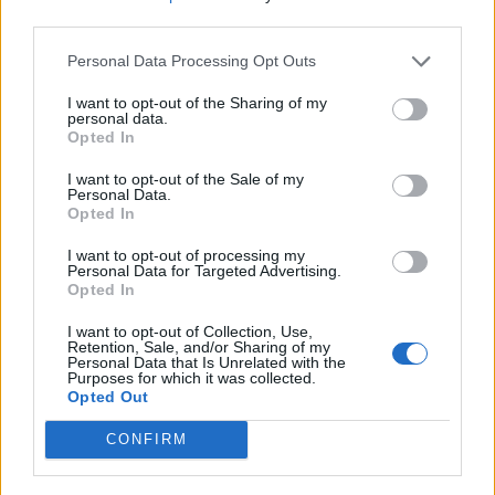
nőknek, amikor segítséget kérnek?
third parties.
Personal Data Processing Opt Outs
A legidegesítőbb kifejezések laza
I want to opt-out of the Sharing of my
personal data.
gyűjteménye
Opted In
I want to opt-out of the Sale of my
Personal Data.
Elyna Robbs: Adéle és az örökölt árnyak
Opted In
13. rész
I want to opt-out of processing my
Personal Data for Targeted Advertising.
Opted In
Woody Allen megosztó zsenialitása
I want to opt-out of Collection, Use,
Retention, Sale, and/or Sharing of my
Personal Data that Is Unrelated with the
Purposes for which it was collected.
Opted Out
A világ legismertebb ruhái
CONFIRM