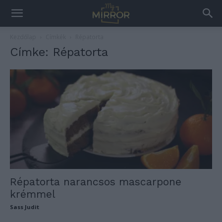
Kezdőlap
Címkék
Répatorta
Címke: Répatorta
Répatorta narancsos mascarpone
krémmel
Sass Judit