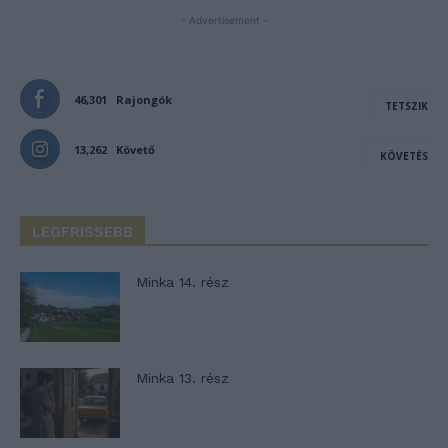
- Advertisement -
46,301
Rajongók
TETSZIK
13,262
Követő
KÖVETÉS
LEGFRISSEBB
Minka 14. rész
Minka 13. rész