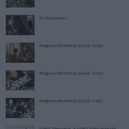
Öt másodperc
Megbocsáthatatlan bűnök 3.rész
Megbocsáthatatlan bűnök 2.rész
Megbocsáthatatlan bűnök 1.rész
Szent Genovéva, a túlélő Franciaország