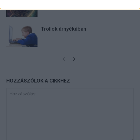
Trollok árnyékában
HOZZÁSZÓLOK A CIKKHEZ