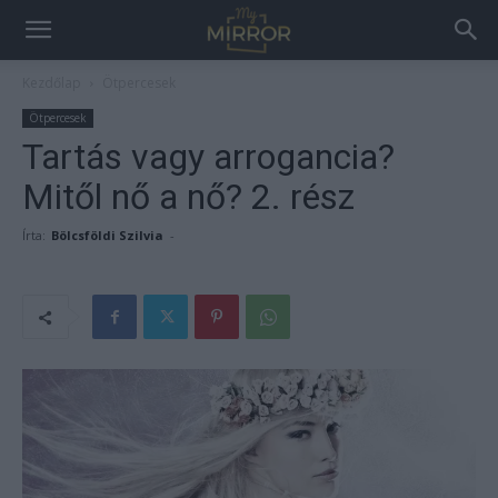
Kezdőlap
Ötpercesek
Ötpercesek
Tartás vagy arrogancia?
Mitől nő a nő? 2. rész
Írta:
Bölcsföldi Szilvia
-