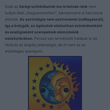
Ezek az
ősrégi szimbólumok ma is hatnak ránk
nem
tudjuk őket „megsemmisíteni”, bármennyire is harcolunk
ellenük.
Az asztrológia nem asztronómia (csillagászat),
így a bolygók, az égitestek elsősorban szimbólumként
és analógiaként szerepelnek elemzésünk
eszköztárában.
Persze van természeti hatásuk is (pl.
Hold és az árapály jelensége), de itt nem ez az
elsődleges szempont.