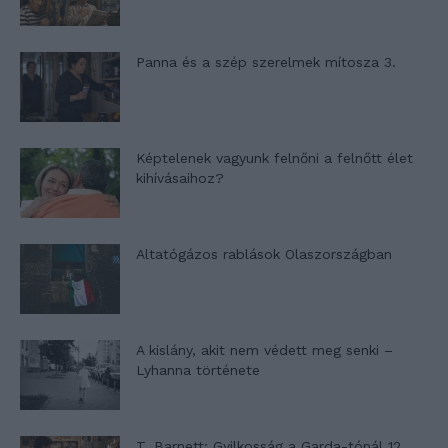
Panna és a szép szerelmek mítosza 3.
Képtelenek vagyunk felnőni a felnőtt élet
kihívásaihoz?
Altatógázos rablások Olaszországban
A kislány, akit nem védett meg senki –
Lyhanna története
T. Barnett: Gyilkosság a Garda-tónál 12.