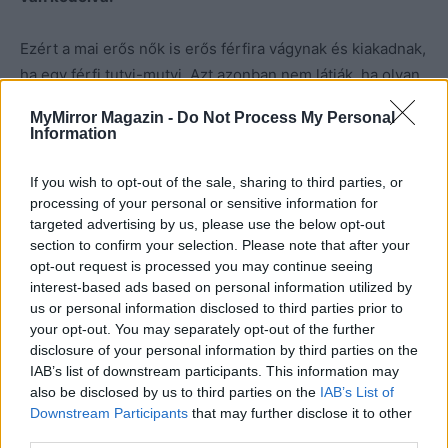
Ezért a mai erős nők is erős férfira vágynak és kiakadnak,
ha egy férfi tutyi-mutyi. Azt azonban nem látják, ha olyan
erős lenne a párjuk is, mint ők, akkor két Mars állna
MyMirror Magazin -
Do Not Process My Personal
egymással szemben, két hadisten, amiből viszont
Information
kemény háború lenne.
If you wish to opt-out of the sale, sharing to third parties, or
processing of your personal or sensitive information for
targeted advertising by us, please use the below opt-out
section to confirm your selection. Please note that after your
opt-out request is processed you may continue seeing
interest-based ads based on personal information utilized by
us or personal information disclosed to third parties prior to
your opt-out. You may separately opt-out of the further
disclosure of your personal information by third parties on the
IAB’s list of downstream participants. This information may
also be disclosed by us to third parties on the
IAB’s List of
Downstream Participants
that may further disclose it to other
third parties.