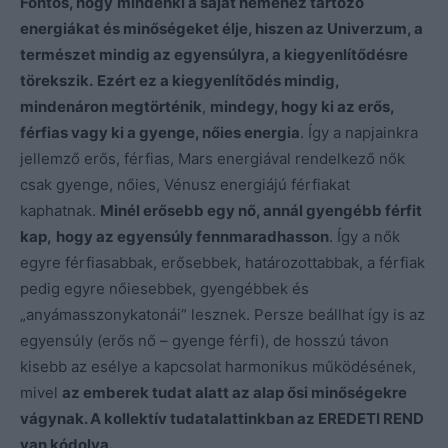
Fontos, hogy
mindenki a saját neméhez tartozó
energiákat és minőségeket élje, hiszen az Univerzum, a
természet mindig az egyensúlyra, a kiegyenlítődésre
törekszik.
Ezért ez a kiegyenlítődés mindig,
mindenáron megtörténik
,
mindegy, hogy ki az erős,
férfias vagy ki a gyenge, nőies energia
. Így a napjainkra
jellemző erős, férfias, Mars energiával rendelkező nők
csak gyenge, nőies, Vénusz energiájú férfiakat
kaphatnak.
Minél erősebb egy nő, annál gyengébb férfit
kap,
hogy az egyensúly fennmaradhasson
. Így a nők
egyre férfiasabbak, erősebbek, határozottabbak, a férfiak
pedig egyre nőiesebbek, gyengébbek és
„anyámasszonykatonái” lesznek. Persze beállhat így is az
egyensúly (erős nő – gyenge férfi), de hosszú távon
kisebb az esélye a kapcsolat harmonikus működésének,
mivel
az emberek tudat alatt az alap ősi minőségekre
vágynak. A kollektív tudatalattinkban az EREDETI REND
van kódolva.