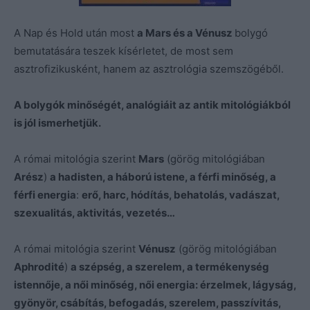
A Nap és Hold után most
a Mars és a Vénusz
bolygó
bemutatására teszek kísérletet, de most sem
asztrofizikusként, hanem az asztrológia szemszögéből.
A bolygók minőségét, analógiáit az antik mitológiákból
is jól ismerhetjük.
A római mitológia szerint
Mars
(görög mitológiában
Arész
)
a hadisten, a háború istene, a férfi minőség, a
férfi energia
:
erő, harc, hódítás, behatolás, vadászat,
szexualitás, aktivitás, vezetés…
A római mitológia szerint
Vénusz
(görög mitológiában
Aphrodité
)
a szépség, a szerelem, a termékenység
istennője, a női minőség, női energia: érzelmek, lágyság,
gyönyör, csábítás, befogadás, szerelem, passzívitás,