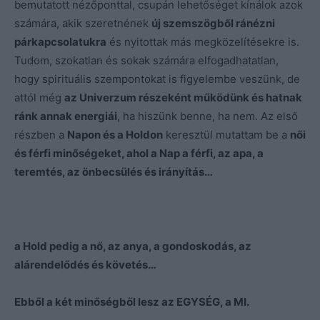
bemutatott nézőponttal, csupán lehetőséget kínálok azok
számára, akik szeretnének
új szemszögből ránézni
párkapcsolatukra
és nyitottak más megközelítésekre is.
Tudom, szokatlan és sokak számára elfogadhatatlan,
hogy spirituális szempontokat is figyelembe veszünk, de
attól még
az Univerzum részeként működünk és hatnak
ránk annak energiái
, ha hiszünk benne, ha nem. Az első
részben a
Napon és a Holdon
keresztül mutattam be a
női
és férfi minőségeket, ahol a Nap a férfi, az apa, a
teremtés, az önbecsülés és irányítás…
a Hold pedig a nő, az anya, a gondoskodás, az
alárendelődés és követés…
Ebből a két minőségből lesz az EGYSÉG, a MI.