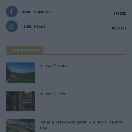
46,301
Rajongók
TETSZIK
13,262
Követő
KÖVETÉS
LEGFRISSEBB
Minka 14. rész
Minka 13. rész
Halál a Tresco-szigeten – A Josh Clayton-
ügy