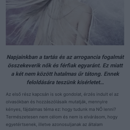
Napjainkban a tartás és az arrogancia fogalmát
összekeverik nők és férfiak egyaránt. Ez miatt
a két nem között hatalmas űr tátong. Ennek
feloldására teszünk kísérletet…
Az első rész kapcsán is sok gondolat, érzés indult el az
olvasókban és hozzászólásaik mutatják, mennyire
kényes, fájdalmas téma ez: hogy tudunk ma NŐ lenni?
Természetesen nem célom és nem is elvárásom, hogy
egyetértsenek, illetve azonosuljanak az általam