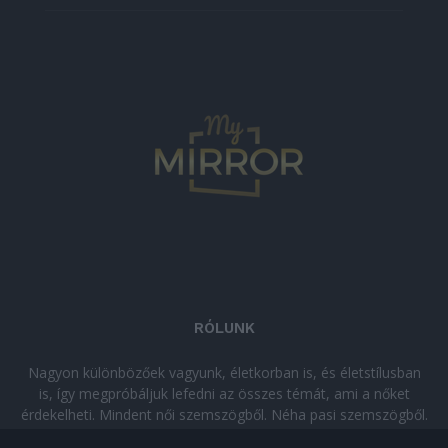
RÓLUNK
Nagyon különbözőek vagyunk, életkorban is, és életstílusban
is, így megpróbáljuk lefedni az összes témát, ami a nőket
érdekelheti. Mindent női szemszögből. Néha pasi szemszögből.
Néha komolyan, néha szórakozva. Olvass minket, ha egy kis