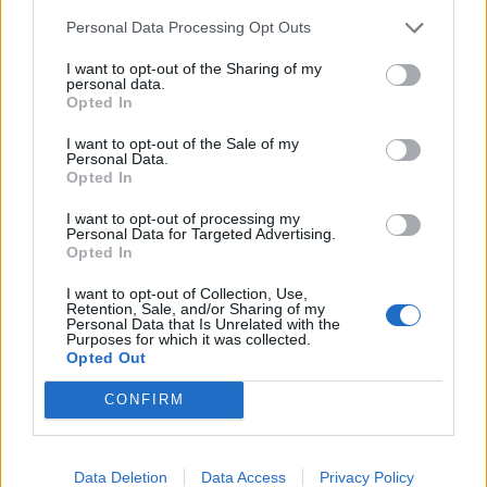
Personal Data Processing Opt Outs
I want to opt-out of the Sharing of my
personal data.
Opted In
Bölcsföldi Szilvia
I want to opt-out of the Sale of my
Personal Data.
Bölcsföldi Szilvia vagyok, anya, mama, feleség, de
Opted In
mindenekelőtt NŐ. Gyermek- és állatvédő, spirituális tanácsadó,
I want to opt-out of processing my
sorselemző. Szeretem az élet napos oldalát látni és láttatni.
Personal Data for Targeted Advertising.
Opted In
I want to opt-out of Collection, Use,
Retention, Sale, and/or Sharing of my
KAPCSOLÓDÓ CIKKEK
TÖBB A SZERZŐTŐL
Personal Data that Is Unrelated with the
Purposes for which it was collected.
Opted Out
Bivalytej és vino rosso 9.rész
CONFIRM
Data Deletion
Data Access
Privacy Policy
Heti horoszkóp december 15-21-ig