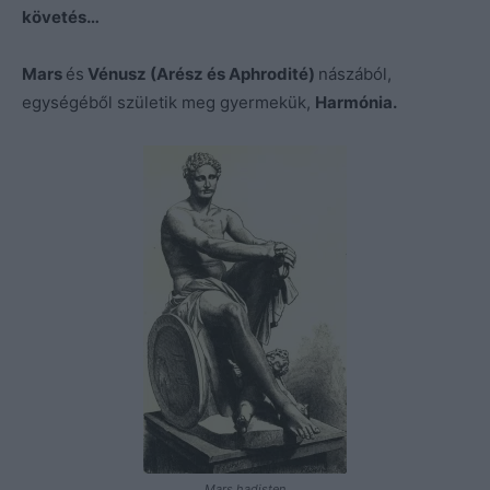
követés…
Mars
és
Vénusz (Arész és Aphrodité)
nászából,
egységéből születik meg gyermekük,
Harmónia.
Mars hadisten