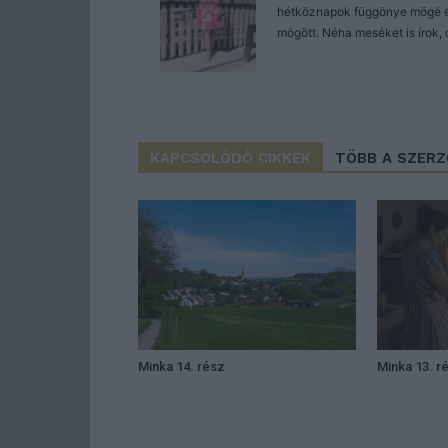
hétköznapok függönye mögé és 
mögött. Néha meséket is írok, 
KAPCSOLÓDÓ CIKKEK
TÖBB A SZER
Minka 14. rész
Minka 13. r