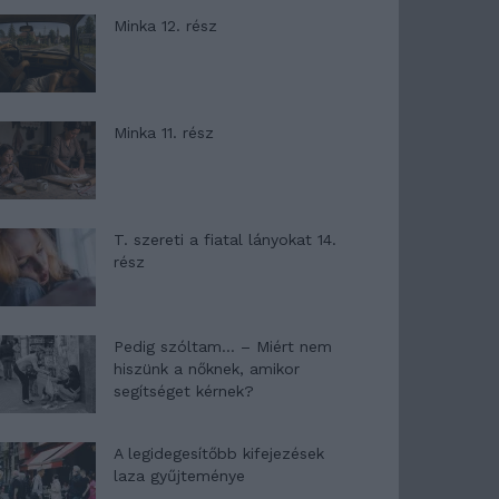
Minka 12. rész
Minka 11. rész
T. szereti a fiatal lányokat 14.
rész
Pedig szóltam… – Miért nem
hiszünk a nőknek, amikor
segítséget kérnek?
A legidegesítőbb kifejezések
laza gyűjteménye