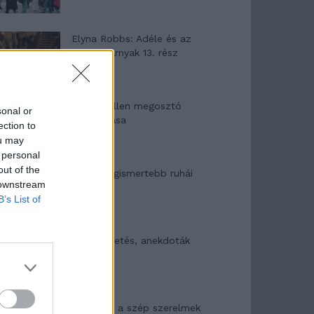
Elyna Robbs: Adéle és az
örökölt árnyak 13. rész
Woody Allen megosztó
sonal or
zsenialitása
ection to
ou may
 personal
out of the
A világ legismertebb ruhái
 downstream
B’s List of
Nyár, nevetés, anekdoták
Panna és a szép szerelmek