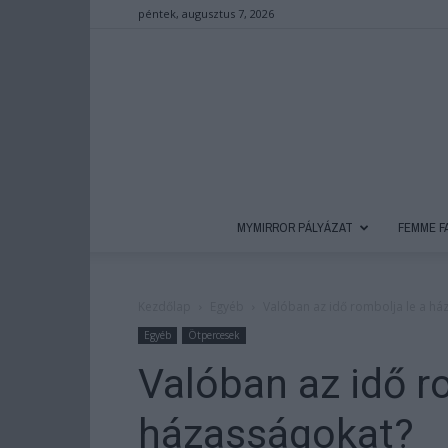
péntek, augusztus 7, 2026
MYMIRROR PÁLYÁZAT
FEMME F
Kezdőlap
Egyéb
Valóban az idő rombolja le a há
Egyéb
Ötpercesek
Valóban az idő r
házasságokat?