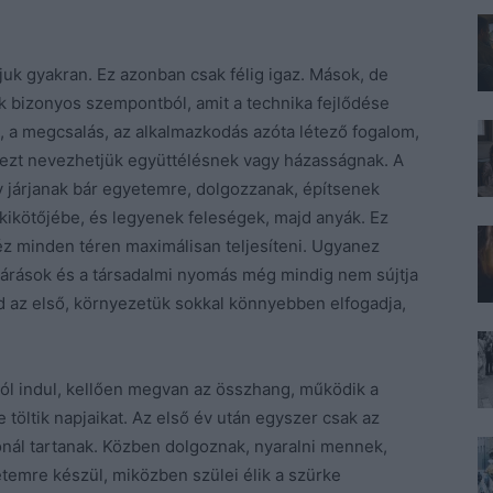
juk gyakran. Ez azonban csak félig igaz. Mások, de
k bizonyos szempontból, amit a technika fejlődése
, a megcsalás, az alkalmazkodás azóta létező fogalom,
 ezt nevezhetjük együttélésnek vagy házasságnak. A
gy járjanak bár egyetemre, dolgozzanak, építsenek
kikötőjébe, és legyenek feleségek, majd anyák. Ez
z minden téren maximálisan teljesíteni. Ugyanez
lvárások és a társadalmi nyomás még mindig nem sújtja
ád az első, környezetük sokkal könnyebben elfogadja,
ól indul, kellően megvan az összhang, működik a
e töltik napjaikat. Az első év után egyszer csak az
ónál tartanak. Közben dolgoznak, nyaralni mennek,
etemre készül, miközben szülei élik a szürke