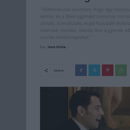
"Feltételezzük azonban, hogy egy házassá
kémia, és a felek egymást szeretve, tisztel
ötödik, tizenötödik, majd huszadik évfor
mennek, óvodás, iskolás lesz a gyerek, el
szürke hétköznapokat."
Írta:
Imre Hilda
-
Share