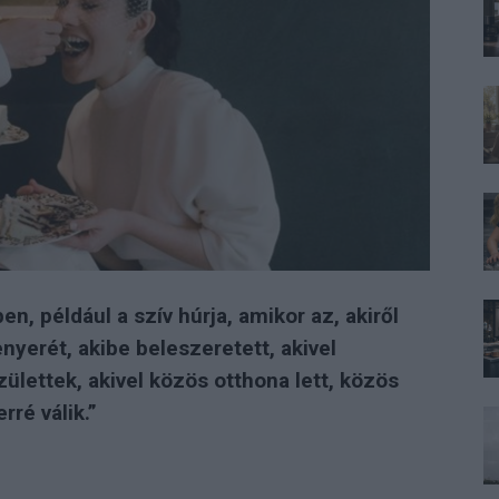
n, például a szív húrja, amikor az, akiről
enyerét, akibe beleszeretett, akivel
ülettek, akivel közös otthona lett, közös
ré válik.”