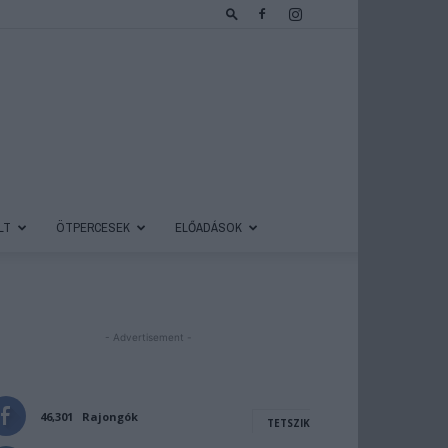
LT
ÖTPERCESEK
ELŐADÁSOK
- Advertisement -
46,301
Rajongók
TETSZIK