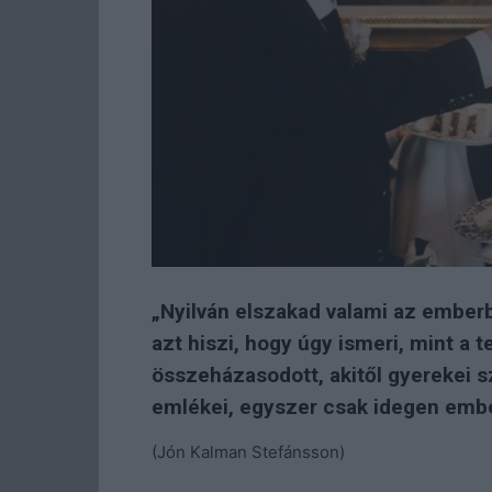
„Nyilván elszakad valami az emberbe
azt hiszi, hogy úgy ismeri, mint a t
összeházasodott, akitől gyerekei sz
emlékei, egyszer csak idegen ember
(Jón Kalman Stefánsson)