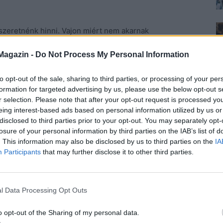
szeretnénk hinni. Vajon miért nem akarnak
évtized elteltével? Erre könnyű azt válaszolni, hogy
Magazin -
Do Not Process My Personal Information
, hogy kevés új dolgot tudunk mutatni magunkból a
s benne van a pakliban, hogy mi magunk is változunk,
to opt-out of the sale, sharing to third parties, or processing of your per
m, vagy nem olyan mértékben, hogy mellettünk
formation for targeted advertising by us, please use the below opt-out s
l kell rúgnunk egy házasságot, ami addig jól működött,
r selection. Please note that after your opt-out request is processed y
ezdenénk dolgozni azon, hogy az idő ne legyen képes
eing interest-based ads based on personal information utilized by us or
disclosed to third parties prior to your opt-out. You may separately opt-
zös emlékeket? Illúzió azt hinni, hogy mégis van valami
losure of your personal information by third parties on the IAB’s list of
k mellett tartott bennünket ennyi éven át?
Feltehetjük
. This information may also be disclosed by us to third parties on the
IA
jdonság valóban olyan értékes, hogy érdemes miatta
Participants
that may further disclose it to other third parties.
 természetesen nem a rossz, bántalmazó, megalázó
elyben sokan élnek, és nem értik, mivel is
 fűti őket, hogy változtassanak. Lehet-e elkerülni
l Data Processing Opt Outs
ymás mellett úgy, hogy ne gyűlöljük meg a másikat
unjuk?
o opt-out of the Sharing of my personal data.