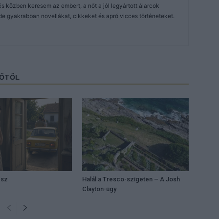
közben keresem az embert, a nőt a jól legyártott álarcok
de gyakrabban novellákat, cikkeket és apró vicces történeteket.
ZŐTŐL
ész
Halál a Tresco-szigeten – A Josh
Clayton-ügy