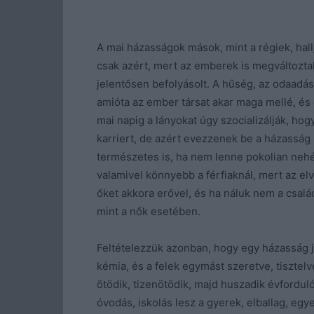
A mai házasságok mások, mint a régiek, hall
csak azért, mert az emberek is megváltozta
jelentősen befolyásolt. A hűség, az odaadás
amióta az ember társat akar maga mellé, és
mai napig a lányokat úgy szocializálják, ho
karriert, de azért evezzenek be a házasság 
természetes is, ha nem lenne pokolian nehé
valamivel könnyebb a férfiaknál, mert az e
őket akkora erővel, és ha náluk nem a csal
mint a nők esetében.
Feltételezzük azonban, hogy egy házasság j
kémia, és a felek egymást szeretve, tisztelv
ötödik, tizenötödik, majd huszadik évfordul
óvodás, iskolás lesz a gyerek, elballag, egy