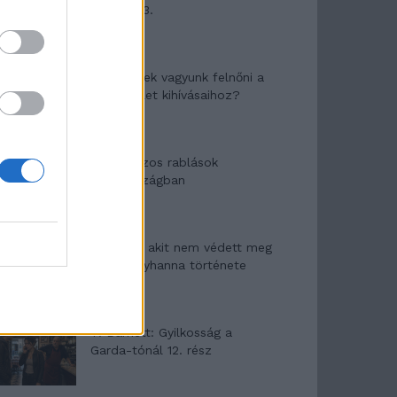
mítosza 3.
Képtelenek vagyunk felnőni a
felnőtt élet kihívásaihoz?
Altatógázos rablások
Olaszországban
A kislány, akit nem védett meg
senki – Lyhanna története
T. Barnett: Gyilkosság a
Garda-tónál 12. rész