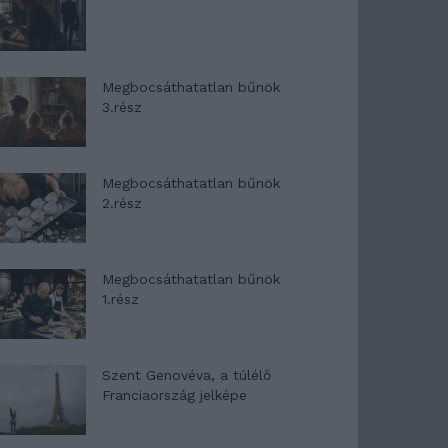
Megbocsáthatatlan bűnök
3.rész
Megbocsáthatatlan bűnök
2.rész
Megbocsáthatatlan bűnök
1.rész
Szent Genovéva, a túlélő
Franciaország jelképe