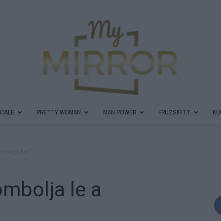
ATALE
PRETTY WOMAN
MAN POWER
FRUZSIFITT
KU
MyMirror
zasságokat?
ombolja le a
Magazin