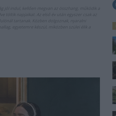
g jól indul, kellően megvan az összhang, működik a
ve töltik napjaikat. Az első év után egyszer csak az
dulónál tartanak. Közben dolgoznak, nyaralni
ballag, egyetemre készül, miközben szülei élik a