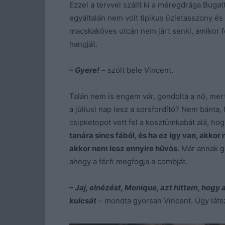
Ezzel a tervvel szállt ki a méregdrága Bugat
egyáltalán nem volt tipikus üzletasszony és 
macskaköves utcán nem járt senki, amikor fe
hangját.
– Gyere!
– szólt bele Vincent.
Talán nem is engem vár, gondolta a nő, mert
a júliusi nap lesz a sorsfordító? Nem bánta, 
csipketopot vett fel a kosztümkabát alá, hog
tanára sincs fából, és ha ez így van, akkor
akkor nem lesz ennyire hűvös.
Már annak go
ahogy a férfi megfogja a combját.
– Jaj, elnézést, Monique, azt hittem, hogy
kulcsát
– mondta gyorsan Vincent. Úgy látsz