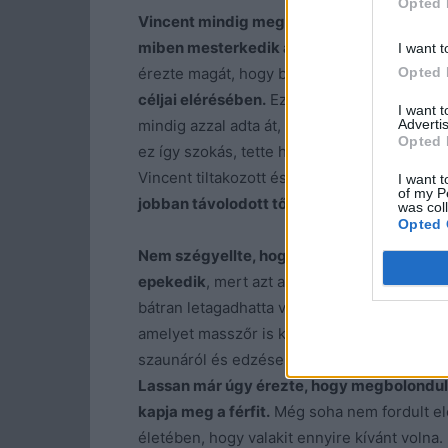
Opted 
Vincent mindig megtartotta a három lépés 
miben mesterkedik a nő.
Mónika azonban ra
I want t
Opted 
érezte magát, hogy bájait nem értékelik,
es
céljai elérésében.
Ezért az elmúlt fél év alat
I want 
Advertis
mindig azzal adta át, hogy
nagyon hálás az ó
Opted 
ez így szokás, tette hozzá elbűvölő mosollya
Vincent tiltakozott és kérte, hogy ne hozzo
I want t
of my P
jobban távolodott tőle az áldozat, ő anná
was col
Opted 
Nem szégyellte, hogy egy nála fiatalabb fé
epekedik
, mert azt az öt évet, amellyel idős
bátran letagadhatta volna. Izmos, vékony tes
amelyet masszőr is karban tartott, nem bes
szaunáról és edzésekről egyre jobban kívánta
Lassan már úgy érezte, hogy megbolondul
kapja meg a férfit.
Még soha nem fordult el
életében, hogy valakit ennyire kívánt volna.