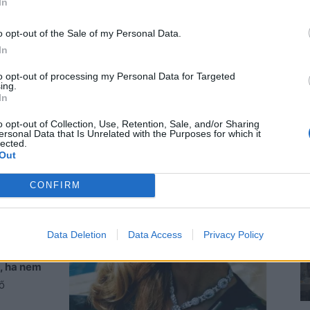
In
távolságot és úgy tett, mintha nem venné észre,
vaszabb volt a legravaszabb kígyónál is. Mivel sértve
o opt-out of the Sale of my Personal Data.
In
zébe jutott, hogy talán apró ajándékok segíthetnek
t hol egy sálat, hol kesztyűt, vagy bonbont vitt és
to opt-out of processing my Personal Data for Targeted
ing.
rákért, és szeretné ezt kifejezni.
Az üzleti világban
In
l.
n semmit, de a nőt nem lehetett könnyen lerázni.
Minél
o opt-out of Collection, Use, Retention, Sale, and/or Sharing
ersonal Data that Is Unrelated with the Purposes for which it
l hevesebben kapott utána.
lected.
Out
rfi után
CONFIRM
ebb volt,
te,
zélve a
Data Deletion
Data Access
Privacy Policy
 a férfit.
, ha nem
ő