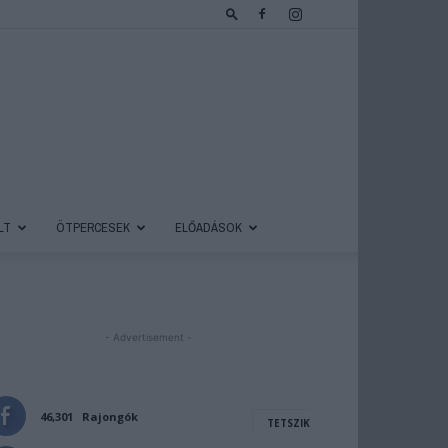
LT
ÖTPERCESEK
ELŐADÁSOK
- Advertisement -
46,301
Rajongók
TETSZIK