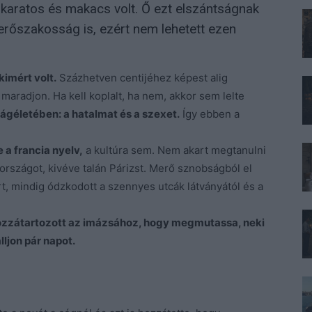
karatos és makacs volt. Ő ezt elszántságnak
t erőszakosság is, ezért nem lehetett ezen
imért volt.
Százhetven centijéhez képest alig
y maradjon. Ha kell koplalt, ha nem, akkor sem lelte
lágéletében: a hatalmat és a szexet.
Így ebben a
a francia nyelv,
a kultúra sem. Nem akart megtanulni
 országot, kivéve talán Párizst. Merő sznobságból el
árt, mindig ódzkodott a szennyes utcák látványától és a
zzátartozott az imázsához, hogy megmutassa, neki
lljon pár napot.