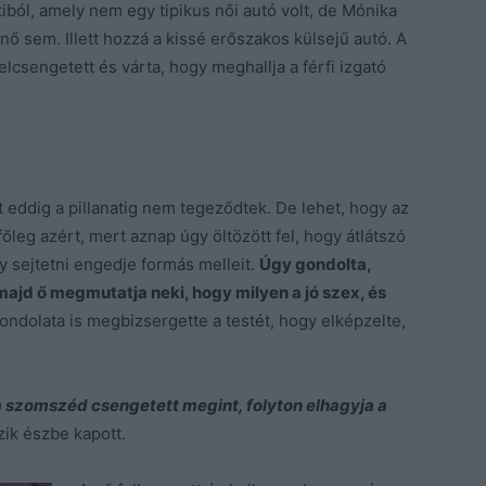
tiból, amely nem egy tipikus női autó volt, de Mónika
nő sem. Illett hozzá a kissé erőszakos külsejű autó. A
lcsengetett és várta, hogy meghallja a férfi izgató
 eddig a pillanatig nem tegeződtek. De lehet, hogy az
főleg azért, mert aznap úgy öltözött fel, hogy átlátszó
y sejtetni engedje formás melleit.
Úgy gondolta,
 majd ő megmutatja neki, hogy milyen a jó szex, és
ndolata is megbizsergette a testét, hogy elképzelte,
 a szomszéd csengetett megint, folyton elhagyja a
ik észbe kapott.