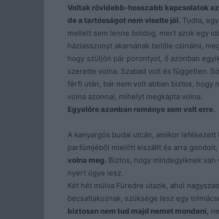
Voltak rövidebb-hosszabb kapcsolatok az
de a tartósságot nem viselte jól.
Tudta, egy 
mellett sem lenne boldog, mert azok egy id
háziasszonyt akarnának belőle csinálni, meg
hogy szüljön pár porontyot, ő azonban egyi
szerette volna. Szabad volt és független. Só
férfi után, bár nem volt abban biztos, hogy
volna azonnal, mihelyt megkapta volna.
Egyelőre azonban reménye sem volt erre.
A kanyargós budai utcán, amikor lefékezett 
parfümjéből mielőtt kiszállt és arra gondolt
volna meg.
Biztos, hogy mindegyiknek van v
nyert ügye lesz.
Két hét múlva Füredre utazik, ahol nagyszabá
becsatlakoznak, szüksége lesz egy tolmács
biztosan nem tud majd nemet mondani,
ne