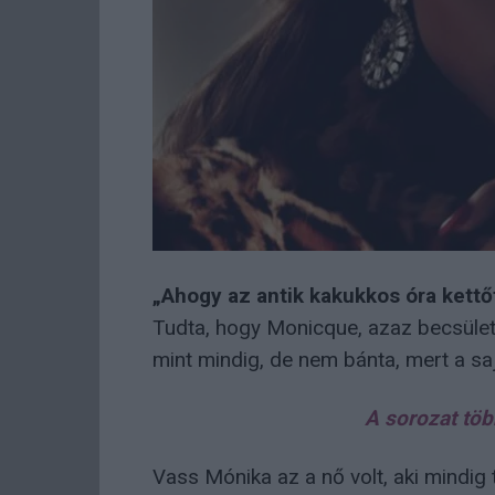
„Ahogy az antik kakukkos óra kettő
Tudta, hogy Monicque, azaz becsület
mint mindig, de nem bánta, mert a saj
A sorozat töb
Vass Mónika az a nő volt, aki mindig 