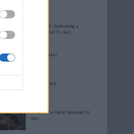
T. Barnett: Gyilkosság a
Garda-tónál 11. rész
Minka 8. rész
Minka 7. rész
T. szereti a fiatal lányokat 12.
rész