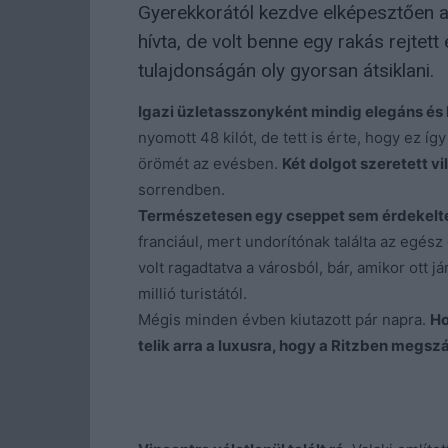
Gyerekkorától kezdve elképesztően a
hívta, de volt benne egy rakás rejtet
tulajdonságán oly gyorsan átsiklani.
Igazi üzletasszonyként mindig elegáns és k
nyomott 48 kilót, de tett is érte, hogy ez íg
örömét az evésben.
Két dolgot szeretett vi
sorrendben.
Természetesen egy cseppet sem érdekelte 
franciául, mert undorítónak találta az egész
volt ragadtatva a városból, bár, amikor ott j
millió turistától.
Mégis minden évben kiutazott pár napra.
Ho
telik arra a luxusra, hogy a Ritzben megszá