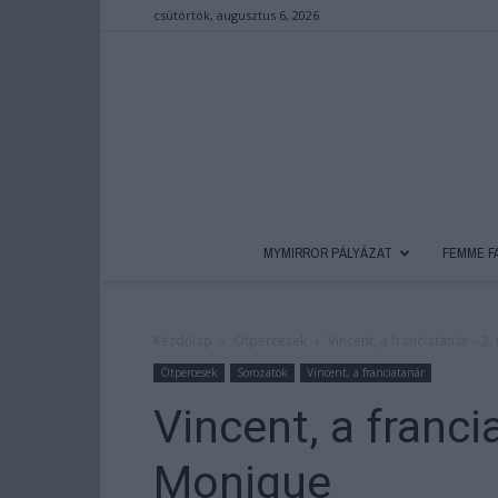
csütörtök, augusztus 6, 2026
MYMIRROR PÁLYÁZAT
FEMME F
Kezdőlap
Ötpercesek
Vincent, a franciatanár – 2
Ötpercesek
Sorozatok
Vincent, a franciatanár
Vincent, a franci
Monique