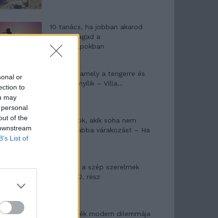
10 tanács, ha jobban akarod
érezni magad a
hétköznapokban
Egy ház, amely a tengerre és
sonal or
a fényre nyílik – Villa...
ection to
ou may
 personal
out of the
A családok, akik soha nem
 downstream
hagyták abba várakozást – Ha
B’s List of
egy...
Panna és a szép szerelmek
mítosza 2. rész
Az ereklyék modern dilemmája