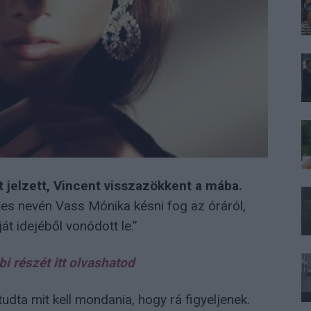
t jelzett, Vincent visszazökkent a mába.
es nevén Vass Mónika késni fog az óráról,
át idejéből vonódott le.”
bi részét itt olvashatod
tudta mit kell mondania, hogy rá figyeljenek.