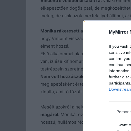
Vincentre véletlenül talált rá.
Valaki említet
elképesztően dögös pasi, de megközelíthet
meleg, de csak azok mertek ilyet állítani, a
Mónika rákeresett az oldalára és azonnal t
MyMirror 
hogy Vincent visszautasítja majd, ezért mag
elment hozzá.
If you wish 
sensitive in
Első alkalommal alaposan felmérte a terepet.
confirm you
van, ízlése kifinomult és olyan ívű a szája
continue se
testrészein szeretné érezni azt.
information 
Nem volt hozzászokva a vadászathoz, mi
further disc
participants
meglepetésként érte, hogy a férfi nem enge
Downstream 
kínálta, amit ő főzött az óra kezdete előtt, 
Mesélt azokról a helyekről, ahol járt, de mi
Persona
magáról.
Mónikát ez halálosan felizgatta. Pr
hosszú, hullámos rézvörös haját, hogy annak 
I want t