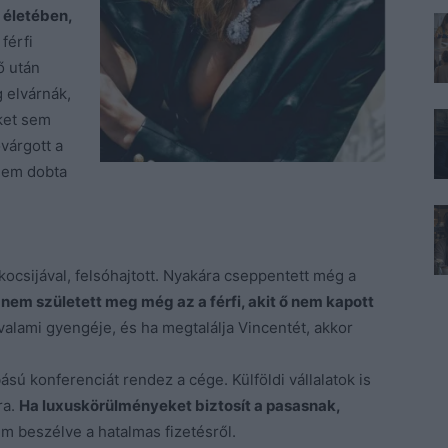
 életében,
férfi
ő után
 elvárnák,
ket sem
várgott a
 nem dobta
kocsijával, felsóhajtott. Nyakára cseppentett még a
,
nem született meg még az a férfi, akit ő nem kapott
alami gyengéje, és ha megtalálja Vincentét, akkor
sú konferenciát rendez a cége. Külföldi vállalatok is
ra.
Ha luxuskörülményeket biztosít a pasasnak,
m beszélve a hatalmas fizetésről.