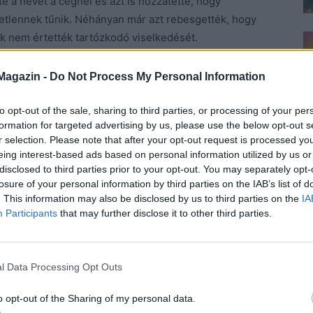
te a nevét a cégnél és azt is hozzátette, hogy
etlennek tűnik. Néhányan már azt rebesgették, hogy
kik nem értették tartózkodó viselkedését.
udta, hogy meg kell szereznie.
El sem tudta képzelni,
Magazin -
Do Not Process My Personal Information
abiztosan felhívta, időpontot egyeztetett vele és
to opt-out of the sale, sharing to third parties, or processing of your per
formation for targeted advertising by us, please use the below opt-out s
 Látta, hogy a férfinak remekül karbantartott teste
r selection. Please note that after your opt-out request is processed y
, hogy beleborzongott annak gondolatára, mely
eing interest-based ads based on personal information utilized by us or
disclosed to third parties prior to your opt-out. You may separately opt-
nden zsákmányát azonmód elejtette,
így hatalmas
losure of your personal information by third parties on the IAB’s list of
. This information may also be disclosed by us to third parties on the
IA
di magához közel. Mindig udvarias volt, kávéval
Participants
that may further disclose it to other third parties.
de ennyi volt a kedvesség.
ndig ügyelt arra, hogy
semmi személyeset ne áruljon el
l Data Processing Opt Outs
óbált a férfihoz érni olykor-olykor, vagy úgy rázni
illata bekússzon a férfi orrába, de nem járt sikerrel.
o opt-out of the Sharing of my personal data.