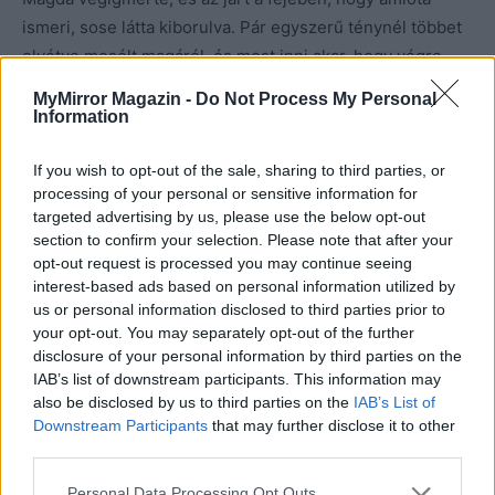
ismeri, sose látta kiborulva. Pár egyszerű ténynél többet
elvétve mesélt magáról, és most inni akar, hogy végre
elmondhassa, mi zajlik benne. Úgy látszik, ez a nap a
MyMirror Magazin -
Do Not Process My Personal
meglepetések napja, mert egy rakás olyan dolog történt
Information
vele, ami talán gyökere
sen megváltoztatja az életét, bár
az is lehet, hogy másnapra kialusszák a történéseket.
If you wish to opt-out of the sale, sharing to third parties, or
processing of your personal or sensitive information for
Azok a dolgok, amelyek egyik pillanatban még
targeted advertising by us, please use the below opt-out
sorsdöntőnek tűnnek, kisvártatva képesek oly módon
section to confirm your selection. Please note that after your
elmúlni, hogy alig hagynak nyomot maguk után.
Lehet,
opt-out request is processed you may continue seeing
hogy most is ez lesz… A szíve azonban mást mondott.
interest-based ads based on personal information utilized by
us or personal information disclosed to third parties prior to
Mór, aki nem az, akinek mutatja magát? Lehetséges
your opt-out. You may separately opt-out of the further
lenne, hogy asszonyverő állat? Megrázkódott. Felnyúlt a
disclosure of your personal information by third parties on the
konyhaszekrény legfelső polcára, és levett két szögletes
IAB’s list of downstream participants. This information may
poharat. Utálta a tequilát, de nem akarta megmondani,
also be disclosed by us to third parties on the
IAB’s List of
Downstream Participants
that may further disclose it to other
mert jobb választást nem tudott volna felajánlani.
third parties.
Folytatás…
Personal Data Processing Opt Outs