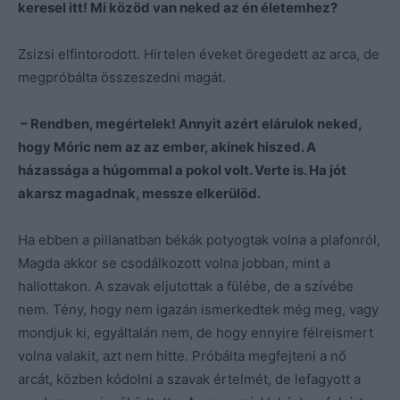
keresel itt! Mi közöd van neked az én életemhez?
Zsizsi elfintorodott. Hirtelen éveket öregedett az arca, de
megpróbálta összeszedni magát.
– Rendben, megértelek! Annyit azért elárulok neked,
hogy Móric nem az az ember, akinek hiszed. A
házassága a húgommal a pokol volt. Verte is. Ha jót
akarsz magadnak, messze elkerülöd.
Ha ebben a pillanatban békák potyogtak volna a plafonról,
Magda akkor se csodálkozott volna jobban, mint a
hallottakon. A szavak eljutottak a fülébe, de a szívébe
nem. Tény, hogy nem igazán ismerkedtek még meg, vagy
mondjuk ki, egyáltalán nem, de hogy ennyire félreismert
volna valakit, azt nem hitte. Próbálta megfejteni a nő
arcát, közben kódolni a szavak értelmét, de lefagyott a