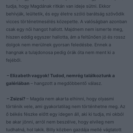
tudja, hogy Magdának ritkán van ideje sütni. Ekkor
behívják, leültetik, és egy életre szóló barátság szövődik
vicces történetmesélés közepette. A valóságban azonban
csak egy női hangot hallott. Majdnem nem ismerte meg,
hiszen eddig egyszer hallotta, ám a feltűnően jó és rossz
dolgok nem merülnek gyorsan feledésbe. Ennek a
hangnak a tulajdonosa pedig órák óta nem ment ki a
fejéből.
– Elizabeth vagyok! Tudod, nemrég találkoztunk a
galériában
– hangzott a megdöbbentő válasz.
– Zsizsi?
– Magda nem akarta elhinni, hogy olyasmi
történik vele, ami gyakorlatilag nem történhetne meg. Az
ő békés fészke előtt egy idegen áll, aki ki tudja, mi okból
be akar jönni, arról nem beszélve, hogy elvileg nem
tudhatná, hol lakik. Billy közben gazdája mellé vágtatott