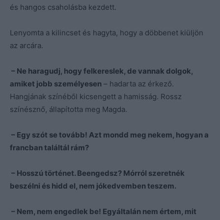
és hangos csaholásba kezdett.
Lenyomta a kilincset és hagyta, hogy a döbbenet kiüljön
az arcára.
– Ne haragudj, hogy felkereslek, de vannak dolgok,
amiket jobb személyesen
– hadarta az érkező.
Hangjának színéből kicsengett a hamisság. Rossz
színésznő, állapította meg Magda.
– Egy szót se tovább! Azt mondd meg nekem, hogyan a
francban találtál rám?
– Hosszú történet. Beengedsz? Mórról szeretnék
beszélni és hidd el, nem jókedvemben teszem.
– Nem, nem engedlek be! Egyáltalán nem értem, mit