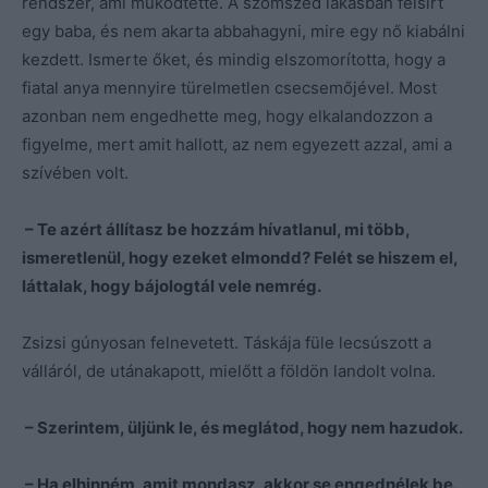
rendszer, ami működtette. A szomszéd lakásban felsírt
egy baba, és nem akarta abbahagyni, mire egy nő kiabálni
kezdett. Ismerte őket, és mindig elszomorította, hogy a
fiatal anya mennyire türelmetlen csecsemőjével. Most
azonban nem engedhette meg, hogy elkalandozzon a
figyelme, mert amit hallott, az nem egyezett azzal, ami a
szívében volt.
– Te azért állítasz be hozzám hívatlanul, mi több,
ismeretlenül, hogy ezeket elmondd? Felét se hiszem el,
láttalak, hogy bájologtál vele nemrég.
Zsizsi gúnyosan felnevetett. Táskája füle lecsúszott a
válláról, de utánakapott, mielőtt a földön landolt volna.
– Szerintem, üljünk le, és meglátod, hogy nem hazudok.
– Ha elhinném, amit mondasz, akkor se engednélek be.