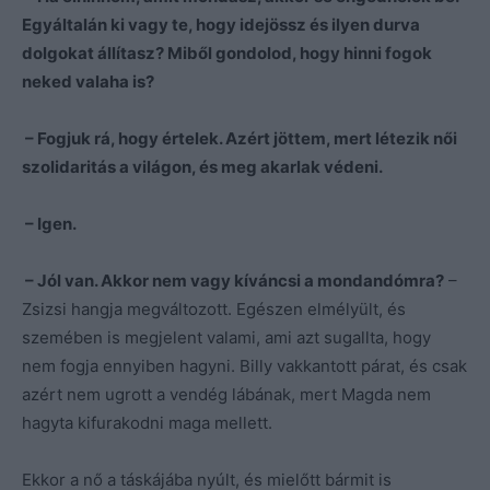
Egyáltalán ki vagy te, hogy idejössz és ilyen durva
dolgokat állítasz? Miből gondolod, hogy hinni fogok
neked valaha is?
– Fogjuk rá, hogy értelek. Azért jöttem, mert létezik női
szolidaritás a világon, és meg akarlak védeni.
– Igen.
– Jól van. Akkor nem vagy kíváncsi a mondandómra?
–
Zsizsi hangja megváltozott. Egészen elmélyült, és
szemében is megjelent valami, ami azt sugallta, hogy
nem fogja ennyiben hagyni. Billy vakkantott párat, és csak
azért nem ugrott a vendég lábának, mert Magda nem
hagyta kifurakodni maga mellett.
Ekkor a nő a táskájába nyúlt, és mielőtt bármit is