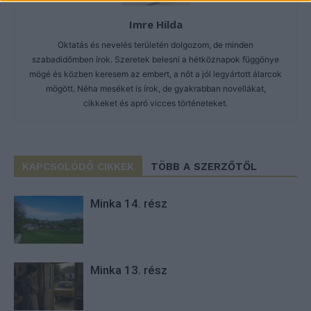
Imre Hilda
Oktatás és nevelés területén dolgozom, de minden
szabadidőmben írok. Szeretek belesni a hétköznapok függönye
mögé és közben keresem az embert, a nőt a jól legyártott álarcok
mögött. Néha meséket is írok, de gyakrabban novellákat,
cikkeket és apró vicces történeteket.
KAPCSOLÓDÓ CIKKEK
TÖBB A SZERZŐTŐL
Minka 14. rész
Minka 13. rész