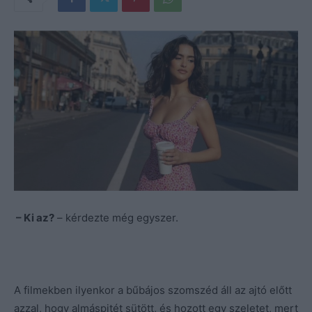
– Ki az?
– kérdezte még egyszer.
A filmekben ilyenkor a bűbájos szomszéd áll az ajtó előtt
azzal, hogy almáspitét sütött, és hozott egy szeletet, mert