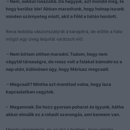
– Nem, sokkal rosszabb. De hagyjuk, azt mondd meg, te
hogy kerülsz ide! Abban maradtunk, hogy holnap iszunk
minden szörnyeteg miatt, akit a Föld a hátán hordott.
Rena ledobta vászonszatyrát a kanapéra, de előtte a háta
mögül egy üveg tequilát varázsolt elő.
– Nem bírtam otthon maradni. Tudom, hogy nem
vágytál társaságra, de rossz volt a falakat bámulni ez a
nap után, különösen úgy, hogy Máriusz megcsalt.
– Megcsalt? Mintha azt mondtad volna, hogy laza
kapcsolatban vagytok.
– Magamnak. De hozz gyorsan poharat és igyunk, hátha
akkor elmúlik ez a rohadt szorongás, ami bennem van.
Magda végigmérte, és az járt a fejében, hogy amióta