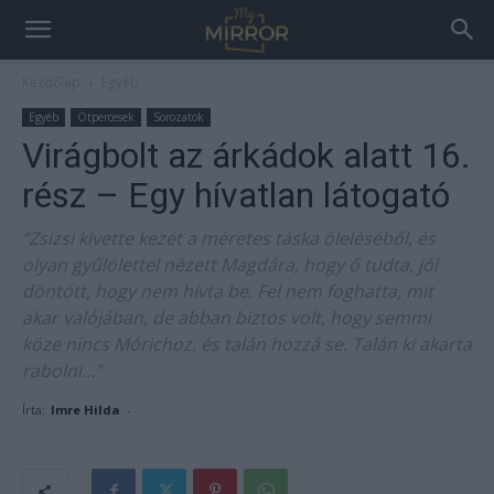
Kezdőlap
Egyéb
Egyéb
Ötpercesek
Sorozatok
Virágbolt az árkádok alatt 16.
rész – Egy hívatlan látogató
“Zsizsi kivette kezét a méretes táska öleléséből, és
olyan gyűlölettel nézett Magdára, hogy ő tudta, jól
döntött, hogy nem hívta be. Fel nem foghatta, mit
akar valójában, de abban biztos volt, hogy semmi
köze nincs Mórichoz, és talán hozzá se. Talán ki akarta
rabolni…”
Írta:
Imre Hilda
-