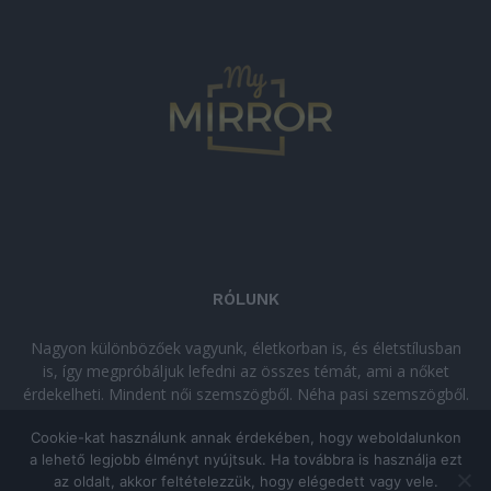
RÓLUNK
Nagyon különbözőek vagyunk, életkorban is, és életstílusban
is, így megpróbáljuk lefedni az összes témát, ami a nőket
érdekelheti. Mindent női szemszögből. Néha pasi szemszögből.
Néha komolyan, néha szórakozva. Olvass minket, ha egy kis
Cookie-kat használunk annak érdekében, hogy weboldalunkon
kikapcsolódásra vágysz!
a lehető legjobb élményt nyújtsuk. Ha továbbra is használja ezt
az oldalt, akkor feltételezzük, hogy elégedett vagy vele.