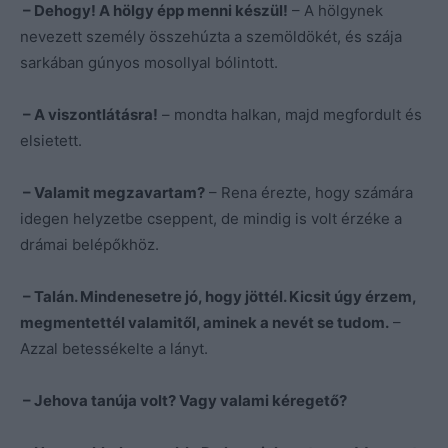
– Dehogy! A hölgy épp menni készül!
– A hölgynek
nevezett személy összehúzta a szemöldökét, és szája
sarkában gúnyos mosollyal bólintott.
– A viszontlátásra!
– mondta halkan, majd megfordult és
elsietett.
– Valamit megzavartam?
– Rena érezte, hogy számára
idegen helyzetbe cseppent, de mindig is volt érzéke a
drámai belépőkhöz.
– Talán. Mindenesetre jó, hogy jöttél. Kicsit úgy érzem,
megmentettél valamitől, aminek a nevét se tudom.
–
Azzal betessékelte a lányt.
– Jehova tanúja volt? Vagy valami kéregető?