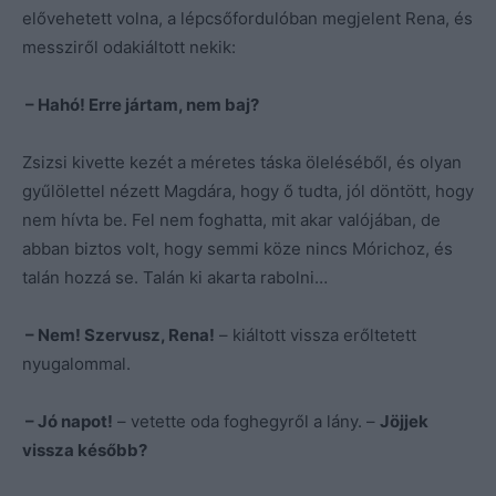
elővehetett volna, a lépcsőfordulóban megjelent Rena, és
messziről odakiáltott nekik:
– Hahó! Erre jártam, nem baj?
Zsizsi kivette kezét a méretes táska öleléséből, és olyan
gyűlölettel nézett Magdára, hogy ő tudta, jól döntött, hogy
nem hívta be. Fel nem foghatta, mit akar valójában, de
abban biztos volt, hogy semmi köze nincs Mórichoz, és
talán hozzá se. Talán ki akarta rabolni…
– Nem! Szervusz, Rena!
– kiáltott vissza erőltetett
nyugalommal.
– Jó napot!
– vetette oda foghegyről a lány. –
Jöjjek
vissza később?