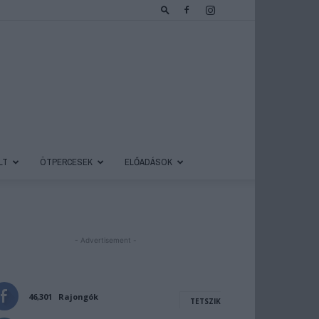
LT
ÖTPERCESEK
ELŐADÁSOK
- Advertisement -
46,301
Rajongók
TETSZIK