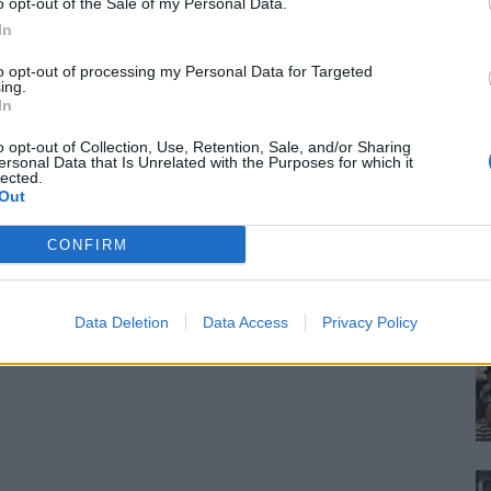
o opt-out of the Sale of my Personal Data.
In
to opt-out of processing my Personal Data for Targeted
ing.
In
o opt-out of Collection, Use, Retention, Sale, and/or Sharing
ersonal Data that Is Unrelated with the Purposes for which it
lected.
Out
CONFIRM
Data Deletion
Data Access
Privacy Policy