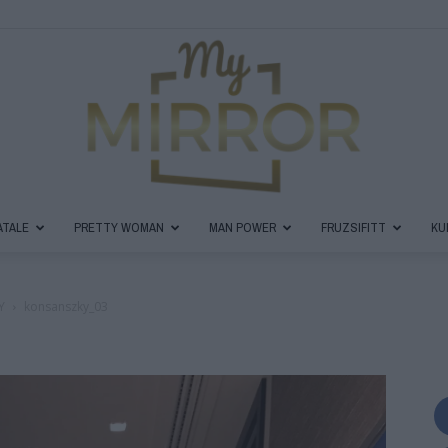
ATALE
PRETTY WOMAN
MAN POWER
FRUZSIFITT
KU
MyMirror
Y
konsanszky_03
Magazin