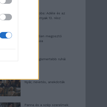
Elyna Robbs: Adéle és az
örökölt árnyak 13. rész
Woody Allen megosztó
zsenialitása
A világ legismertebb ruhái
Nyár, nevetés, anekdoták
Panna és a szép szerelmek