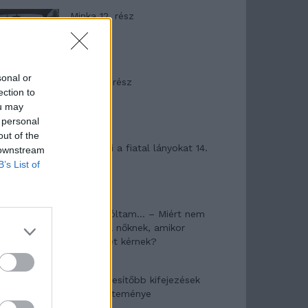
Minka 12. rész
sonal or
Minka 11. rész
ection to
ou may
 personal
out of the
T. szereti a fiatal lányokat 14.
 downstream
rész
B’s List of
Pedig szóltam… – Miért nem
hiszünk a nőknek, amikor
segítséget kérnek?
A legidegesítőbb kifejezések
laza gyűjteménye