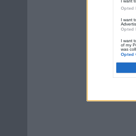
I want t
Opted 
I want 
Advertis
Opted 
I want t
of my P
was col
Opted 