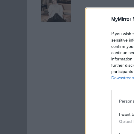
MyMirror 
If you wish 
sensitive in
confirm you
continue se
information 
further disc
participants
Downstream 
Persona
I want t
Opted 