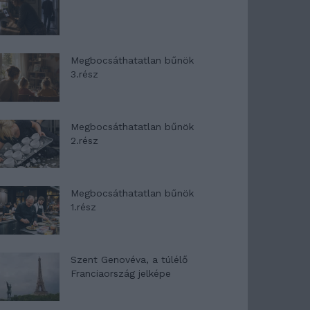
Megbocsáthatatlan bűnök
3.rész
Megbocsáthatatlan bűnök
2.rész
Megbocsáthatatlan bűnök
1.rész
Szent Genovéva, a túlélő
Franciaország jelképe