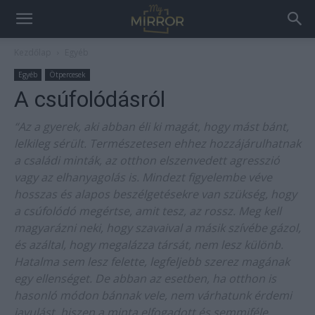
Kezdőlap
Egyéb
Egyéb
Ötpercesek
A csúfolódásról
“Az a gyerek, aki abban éli ki magát, hogy mást bánt,
lelkileg sérült. Természetesen ehhez hozzájárulhatnak
a családi minták, az otthon elszenvedett agresszió
vagy az elhanyagolás is. Mindezt figyelembe véve
hosszas és alapos beszélgetésekre van szükség, hogy
a csúfolódó megértse, amit tesz, az rossz. Meg kell
magyarázni neki, hogy szavaival a másik szívébe gázol,
és azáltal, hogy megalázza társát, nem lesz különb.
Hatalma sem lesz felette, legfeljebb szerez magának
egy ellenséget. De abban az esetben, ha otthon is
hasonló módon bánnak vele, nem várhatunk érdemi
javulást, hiszen a minta elfogadott és semmiféle