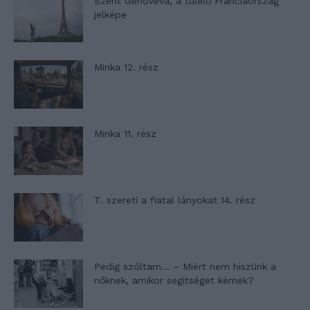
Szent Genovéva, a túlélő Franciaország
jelképe
Minka 12. rész
Minka 11. rész
T. szereti a fiatal lányokat 14. rész
Pedig szóltam… – Miért nem hiszünk a
nőknek, amikor segítséget kérnek?