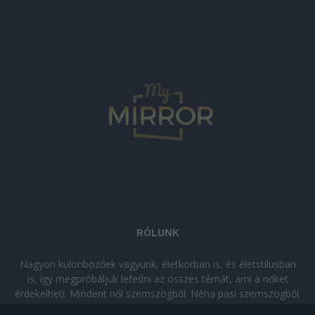
RÓLUNK
Nagyon különbözőek vagyunk, életkorban is, és életstílusban
is, így megpróbáljuk lefedni az összes témát, ami a nőket
érdekelheti. Mindent női szemszögből. Néha pasi szemszögből.
Néha komolyan, néha szórakozva. Olvass minket, ha egy kis