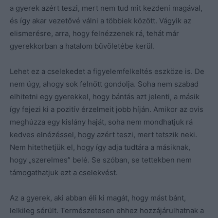
a gyerek azért teszi, mert nem tud mit kezdeni magával,
és így akar vezetővé válni a többiek között. Vágyik az
elismerésre, arra, hogy felnézzenek rá, tehát már
gyerekkorban a hatalom bűvöletébe kerül.
Lehet ez a cselekedet a figyelemfelkeltés eszköze is. De
nem úgy, ahogy sok felnőtt gondolja. Soha nem szabad
elhitetni egy gyerekkel, hogy bántás azt jelenti, a másik
így fejezi ki a pozitív érzelmeit jobb híján. Amikor az ovis
meghúzza egy kislány haját, soha nem mondhatjuk rá
kedves elnézéssel, hogy azért teszi, mert tetszik neki.
Nem hitethetjük el, hogy így adja tudtára a másiknak,
hogy „szerelmes” belé. Se szóban, se tettekben nem
támogathatjuk ezt a cselekvést.
Az a gyerek, aki abban éli ki magát, hogy mást bánt,
lelkileg sérült. Természetesen ehhez hozzájárulhatnak a