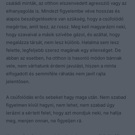
családi minták, az otthon elszenvedett agresszió vagy az
elhanyagolás is. Mindezt figyelembe véve hosszas és
alapos beszélgetésekre van szükség, hogy a csúfolódó
megértse, amit tesz, az rossz. Meg kell magyarázni neki,
hogy szavaival a másik szívébe gázol, és azáltal, hogy
megalázza társát, nem lesz különb. Hatalma sem lesz
felette, legfeljebb szerez magának egy ellenséget. De
abban az esetben, ha otthon is hasonló módon bánnak
vele, nem várhatunk érdemi javulást, hiszen a minta
elfogadott és semmiféle ráhatás nem javít rajta
jelentősen.
A csúfolódás erős sebeket hagy maga után. Nem szabad
figyelmen kívül hagyni, nem lehet, nem szabad úgy
lerázni a sértett felet, hogy azt mondjuk neki, ne hallja
meg, menjen onnan, ne figyeljen rá.