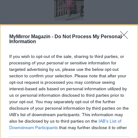
Imre Hilda
MyMirror Magazin -
Do Not Process My Personal
Oktatás és nevelés területén dolgozom, de minden
Information
szabadidőmben írok. Szeretek belesni a hétköznapok függönye
mögé és közben keresem az embert, a nőt a jól legyártott álarcok
If you wish to opt-out of the sale, sharing to third parties, or
mögött. Néha meséket is írok, de gyakrabban novellákat,
processing of your personal or sensitive information for
cikkeket és apró vicces történeteket.
targeted advertising by us, please use the below opt-out
section to confirm your selection. Please note that after your
opt-out request is processed you may continue seeing
interest-based ads based on personal information utilized by
KAPCSOLÓDÓ CIKKEK
TÖBB A SZERZŐTŐL
us or personal information disclosed to third parties prior to
your opt-out. You may separately opt-out of the further
Minka 14. rész
disclosure of your personal information by third parties on the
IAB’s list of downstream participants. This information may
also be disclosed by us to third parties on the
IAB’s List of
Downstream Participants
that may further disclose it to other
third parties.
Minka 13. rész