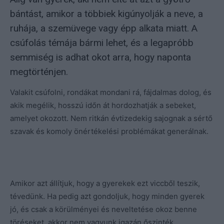
bántást, amikor a többiek kigúnyolják a neve, a
ruhája, a szemüvege vagy épp alkata miatt. A
csúfolás témája bármi lehet, és a legapróbb
semmiség is adhat okot arra, hogy naponta
megtörténjen.
Valakit csúfolni, rondákat mondani rá, fájdalmas dolog, és
akik megélik, hosszú időn át hordozhatják a sebeket,
amelyet okozott. Nem ritkán évtizedekig sajognak a sértő
szavak és komoly önértékelési problémákat generálnak.
Amikor azt állítjuk, hogy a gyerekek ezt viccből teszik,
tévedünk. Ha pedig azt gondoljuk, hogy minden gyerek
jó, és csak a körülményei és neveltetése okoz benne
töréseket, akkor nem vagyunk igazán őszinték