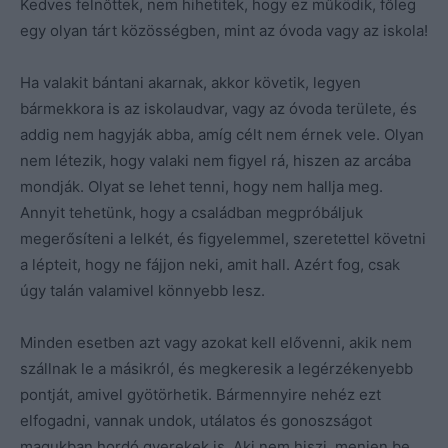
Kedves felnőttek, nem hihetitek, hogy ez működik, főleg
egy olyan tárt közösségben, mint az óvoda vagy az iskola!
Ha valakit bántani akarnak, akkor követik, legyen
bármekkora is az iskolaudvar, vagy az óvoda területe, és
addig nem hagyják abba, amíg célt nem érnek vele. Olyan
nem létezik, hogy valaki nem figyel rá, hiszen az arcába
mondják. Olyat se lehet tenni, hogy nem hallja meg.
Annyit tehetünk, hogy a családban megpróbáljuk
megerősíteni a lelkét, és figyelemmel, szeretettel követni
a lépteit, hogy ne fájjon neki, amit hall. Azért fog, csak
úgy talán valamivel könnyebb lesz.
Minden esetben azt vagy azokat kell elővenni, akik nem
szállnak le a másikról, és megkeresik a legérzékenyebb
pontját, amivel gyötörhetik. Bármennyire nehéz ezt
elfogadni, vannak undok, utálatos és gonoszságot
magukban hordó gyerekek is. Aki nem hiszi, menjen be