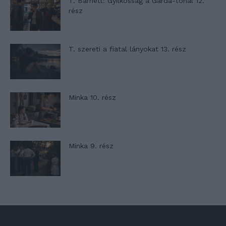
T. Barnett: Gyilkosság a Garda-tónál 12.
rész
T. szereti a fiatal lányokat 13. rész
Minka 10. rész
Minka 9. rész