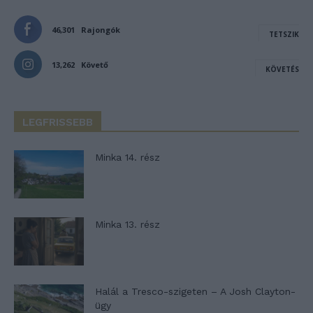
46,301
Rajongók
TETSZIK
13,262
Követő
KÖVETÉS
LEGFRISSEBB
Minka 14. rész
Minka 13. rész
Halál a Tresco-szigeten – A Josh Clayton-
ügy