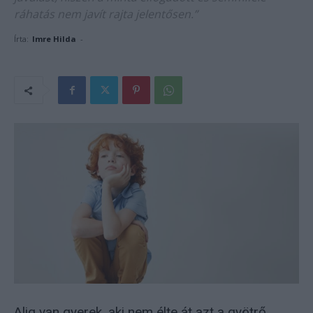
ráhatás nem javít rajta jelentősen.”
Írta:
Imre Hilda
-
Alig van gyerek, aki nem élte át azt a gyötrő