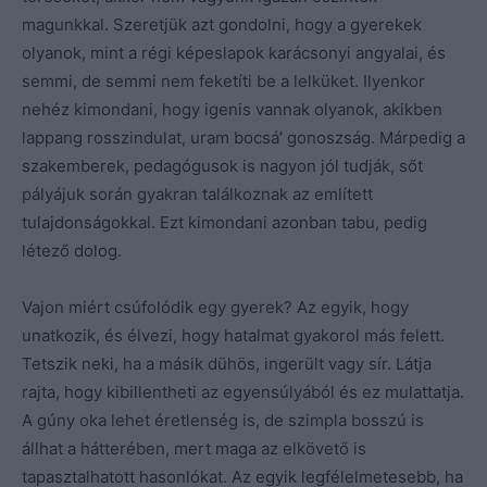
magunkkal. Szeretjük azt gondolni, hogy a gyerekek
olyanok, mint a régi képeslapok karácsonyi angyalai, és
semmi, de semmi nem feketíti be a lelküket. Ilyenkor
nehéz kimondani, hogy igenis vannak olyanok, akikben
lappang rosszindulat, uram bocsá’ gonoszság. Márpedig a
szakemberek, pedagógusok is nagyon jól tudják, sőt
pályájuk során gyakran találkoznak az említett
tulajdonságokkal. Ezt kimondani azonban tabu, pedig
létező dolog.
Vajon miért csúfolódik egy gyerek? Az egyik, hogy
unatkozik, és élvezi, hogy hatalmat gyakorol más felett.
Tetszik neki, ha a másik dühös, ingerült vagy sír. Látja
rajta, hogy kibillentheti az egyensúlyából és ez mulattatja.
A gúny oka lehet éretlenség is, de szimpla bosszú is
állhat a hátterében, mert maga az elkövető is
tapasztalhatott hasonlókat. Az egyik legfélelmetesebb, ha