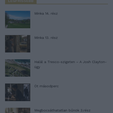
LEGFRISSEBB
Minka 14. rész
Minka 13. rész
Halál a Tresco-szigeten – A Josh Clayton-
ügy
Öt másodperc
Megbocsáthatatlan bűnök 3.rész