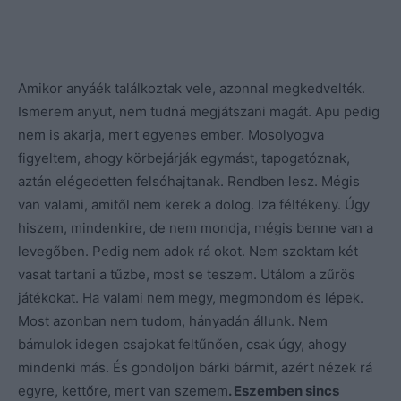
Amikor anyáék találkoztak vele, azonnal megkedvelték.
Ismerem anyut, nem tudná megjátszani magát. Apu pedig
nem is akarja, mert egyenes ember. Mosolyogva
figyeltem, ahogy körbejárják egymást, tapogatóznak,
aztán elégedetten felsóhajtanak. Rendben lesz. Mégis
van valami, amitől nem kerek a dolog. Iza féltékeny. Úgy
hiszem, mindenkire, de nem mondja, mégis benne van a
levegőben. Pedig nem adok rá okot. Nem szoktam két
vasat tartani a tűzbe, most se teszem. Utálom a zűrös
játékokat. Ha valami nem megy, megmondom és lépek.
Most azonban nem tudom, hányadán állunk. Nem
bámulok idegen csajokat feltűnően, csak úgy, ahogy
mindenki más. És gondoljon bárki bármit, azért nézek rá
egyre, kettőre, mert van szemem
. Eszemben sincs