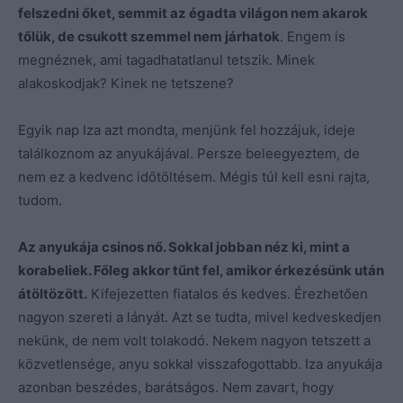
felszedni őket, semmit az égadta világon nem akarok
tőlük, de csukott szemmel nem járhatok
. Engem is
megnéznek, ami tagadhatatlanul tetszik. Minek
alakoskodjak? Kinek ne tetszene?
Egyik nap Iza azt mondta, menjünk fel hozzájuk, ideje
találkoznom az anyukájával. Persze beleegyeztem, de
nem ez a kedvenc időtöltésem. Mégis túl kell esni rajta,
tudom.
Az anyukája csinos nő. Sokkal jobban néz ki, mint a
korabeliek. Főleg akkor tűnt fel, amikor érkezésünk után
átöltözött.
Kifejezetten fiatalos és kedves. Érezhetően
nagyon szereti a lányát. Azt se tudta, mivel kedveskedjen
nekünk, de nem volt tolakodó. Nekem nagyon tetszett a
közvetlensége, anyu sokkal visszafogottabb. Iza anyukája
azonban beszédes, barátságos. Nem zavart, hogy