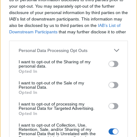
your opt-out. You may separately opt-out of the further
Izabell bólintott. Épphogy elmosolyodott. Nem tudom,
disclosure of your personal information by third parties on the
IAB’s list of downstream participants. This information may
meggyőztem-e valamiről, az viszont kellemetlen volt,
also be disclosed by us to third parties on the
IAB’s List of
hogy bogarat ültetett a fülembe. Most hogy a fenébe
Downstream Participants
that may further disclose it to other
viselkedjek az anyjával? Tényleg jó nő, de nem úgy. Nem
third parties.
gondolnék rá máshogyan, mint arra a nőre, aki esetleg az
Personal Data Processing Opt Outs
anyósom lenne. Egyszer. De így hogy menjek bele
bármibe is, ha netán komolyabbra fordulna a
I want to opt-out of the Sharing of my
personal data.
kapcsolatunk? Ideges lettem. Elment a kedvem
Opted In
mindentől. Értem én, hogy ki kellett mondania, de bár ne
tette volna. Most hogyan tovább?
I want to opt-out of the Sale of my
Personal Data.
Opted In
I want to opt-out of processing my
Personal Data for Targeted Advertising.
Opted In
I want to opt-out of Collection, Use,
Retention, Sale, and/or Sharing of my
Personal Data that Is Unrelated with the