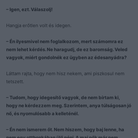
– Igen, ezt. Válaszolj!
Hangja erőtlen volt és idegen.
– Én ilyesmivel nem foglalkozom, mert számomra ez
nem lehet kérdés. Ne haragudj, de ez baromság. Veled
vagyok, miért gondolnék ez ügyben az édesanyádra?
Láttam rajta, hogy nem hisz nekem, ami piszkosul nem
tetszett.
– Tudom, hogy idegesítő vagyok, de nem bírtam ki,
hogy ne kérdezzem meg. Szerintem, anya túlságosan jó
nő, és nyomulósabb a kelleténél.
– Én nem ismerem őt. Nem hiszem, hogy baj lenne, ha
nem egy otthonkában ülő néni. A mai nők már nem