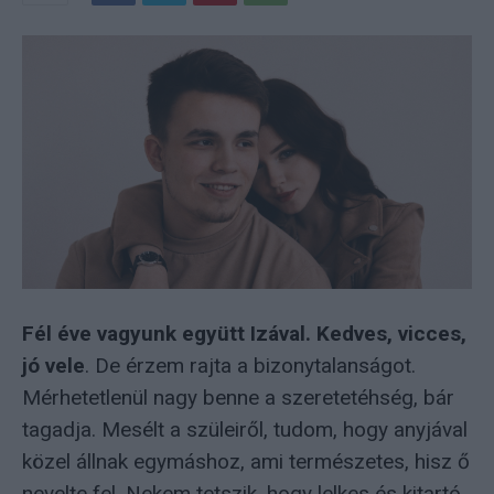
Fél éve vagyunk együtt Izával. Kedves, vicces,
jó vele
. De érzem rajta a bizonytalanságot.
Mérhetetlenül nagy benne a szeretetéhség, bár
tagadja. Mesélt a szüleiről, tudom, hogy anyjával
közel állnak egymáshoz, ami természetes, hisz ő
nevelte fel. Nekem tetszik, hogy lelkes és kitartó