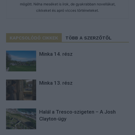
mögött. Néha meséket is írok, de gyakrabban novellákat,
cikkeket és apró vicces történeteket.
KAPCSOLÓDÓ CIKKEK
TÖBB A SZERZŐTŐL
Minka 14. rész
Minka 13. rész
Halál a Tresco-szigeten – A Josh
Clayton-ügy