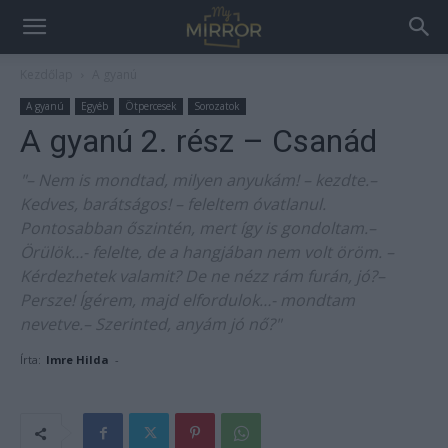
Kezdőlap
A gyanú
A gyanú
Egyéb
Ötpercesek
Sorozatok
A gyanú 2. rész – Csanád
"– Nem is mondtad, milyen anyukám! – kezdte.–
Kedves, barátságos! – feleltem óvatlanul.
Pontosabban őszintén, mert így is gondoltam.–
Örülök…- felelte, de a hangjában nem volt öröm. –
Kérdezhetek valamit? De ne nézz rám furán, jó?–
Persze! Ígérem, majd elfordulok…- mondtam
nevetve.– Szerinted, anyám jó nő?"
Írta:
Imre Hilda
-