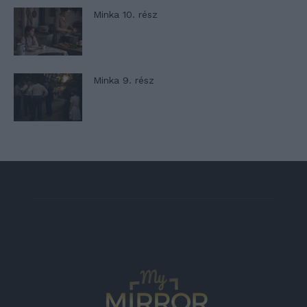
Minka 10. rész
Minka 9. rész