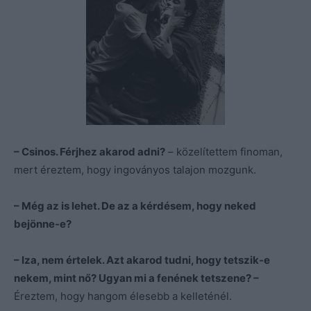
– Csinos. Férjhez akarod adni?
– közelítettem finoman,
mert éreztem, hogy ingoványos talajon mozgunk.
– Még az is lehet. De az a kérdésem, hogy neked
bejönne-e?
– Iza, nem értelek. Azt akarod tudni, hogy tetszik-e
nekem, mint nő? Ugyan mi a fenének tetszene? –
Éreztem, hogy hangom élesebb a kelleténél.