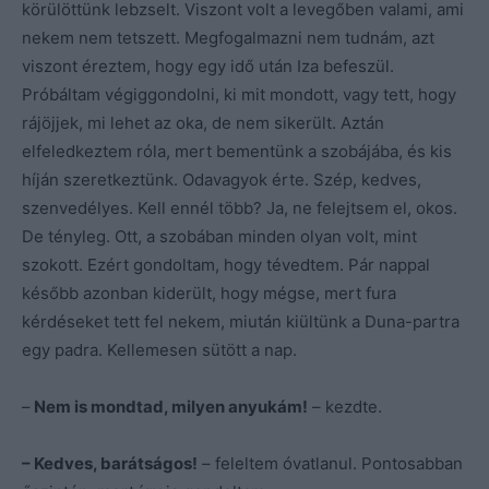
körülöttünk lebzselt. Viszont volt a levegőben valami, ami
nekem nem tetszett. Megfogalmazni nem tudnám, azt
viszont éreztem, hogy egy idő után Iza befeszül.
Próbáltam végiggondolni, ki mit mondott, vagy tett, hogy
rájöjjek, mi lehet az oka, de nem sikerült. Aztán
elfeledkeztem róla, mert bementünk a szobájába, és kis
híján szeretkeztünk. Odavagyok érte. Szép, kedves,
szenvedélyes. Kell ennél több? Ja, ne felejtsem el, okos.
De tényleg. Ott, a szobában minden olyan volt, mint
szokott. Ezért gondoltam, hogy tévedtem. Pár nappal
később azonban kiderült, hogy mégse, mert fura
kérdéseket tett fel nekem, miután kiültünk a Duna-partra
egy padra. Kellemesen sütött a nap.
–
Nem is mondtad, milyen anyukám!
– kezdte.
– Kedves, barátságos!
– feleltem óvatlanul. Pontosabban