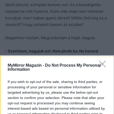
látott először, szimplán kedves volt. Ez a beszélgetés
cseppet se volt ínyemre. Ezek után majd nem mehetek
hozzájuk, mert Izában gyanú ébred? Miféle ökörség ez a
részéről? Hogy juthatott ilyesmi az eszébe?
Magamhoz húztam. Megcsókoltam a haját. Hagyta.
– Szerintem, hagyjuk ezt. Nem jövök be. Ne keverd
össze a kedvességet bármi mással. Jobb lenne, ha fújna
rám?
MyMirror Magazin -
Do Not Process My Personal
Information
– Komolyan ezt gondolod?
If you wish to opt-out of the sale, sharing to third parties, or
processing of your personal or sensitive information for
– Eszembe sincs mást gondolni. Ne viccelj már, hogy
targeted advertising by us, please use the below opt-out
ilyesmivel elrontod a saját kedved. Nézz már a tükörbe,
section to confirm your selection. Please note that after your
opt-out request is processed you may continue seeing
ha nekem nem hiszel. Zárjuk le ezt a témát, mert nincs
interest-based ads based on personal information utilized by
értelme. Jó?
us or personal information disclosed to third parties prior to