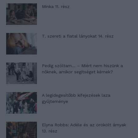
Minka 11. rész
T. szereti a fiatal lányokat 14. rész
Pedig szóltam… – Miért nem hiszünk a
nőknek, amikor segítséget kérnek?
A legidegesítőbb kifejezések laza
gyűjteménye
Elyna Robbs: Adéle és az örökölt árnyak
13. rész