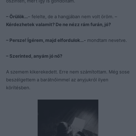
őszintén, mert így is gondoltam.
– Örülök…
– felelte, de a hangjában nem volt öröm. –
Kérdezhetek valamit? De ne nézz rám furán, jó?
– Persze! Ígérem, majd elfordulok…-
mondtam nevetve.
– Szerinted, anyám jó nő?
A szemem kikerekedett. Erre nem számítottam. Még sose
beszélgettem a barátnőimmel az anyjukról ilyen
körítésben.