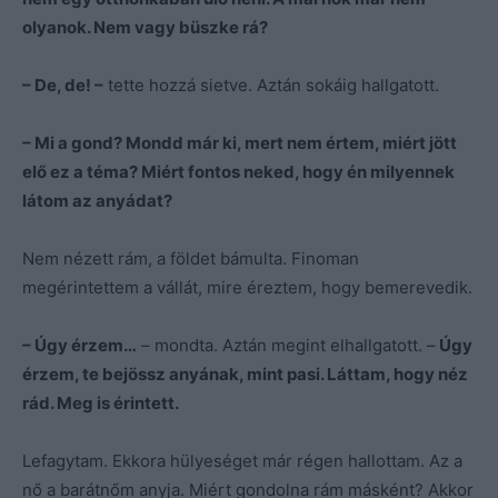
olyanok. Nem vagy büszke rá?
– De, de! –
tette hozzá sietve. Aztán sokáig hallgatott.
– Mi a gond? Mondd már ki, mert nem értem, miért jött
elő ez a téma? Miért fontos neked, hogy én milyennek
látom az anyádat?
Nem nézett rám, a földet bámulta. Finoman
megérintettem a vállát, mire éreztem, hogy bemerevedik.
– Úgy érzem…
– mondta. Aztán megint elhallgatott. –
Úgy
érzem, te bejössz anyának, mint pasi. Láttam, hogy néz
rád. Meg is érintett.
Lefagytam. Ekkora hülyeséget már régen hallottam. Az a
nő a barátnőm anyja. Miért gondolna rám másként? Akkor