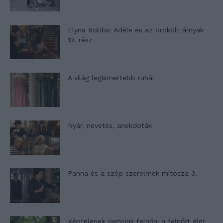
Elyna Robbs: Adéle és az örökölt árnyak
13. rész
A világ legismertebb ruhái
Nyár, nevetés, anekdoták
Panna és a szép szerelmek mítosza 3.
Képtelenek vagyunk felnőni a felnőtt élet