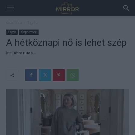
Kezdőlap
Egyéb
Egyéb
Ötpercesek
A hétköznapi nő is lehet szép
Írta:
Imre Hilda
-