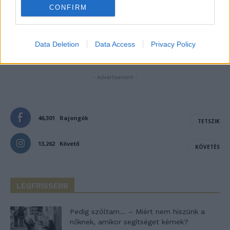
Notify me of follow-up comments by email.
CONFIRM
Notify me of new posts by email.
Data Deletion
Data Access
Privacy Policy
- Advertisement -
46,301
Rajongók
TETSZIK
13,262
Követő
KÖVETÉS
LEGFRISSEBB
Pedig szóltam… – Miért nem hiszünk a
nőknek, amikor segítséget kérnek?