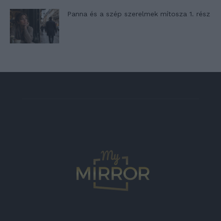
Panna és a szép szerelmek mítosza 1. rész