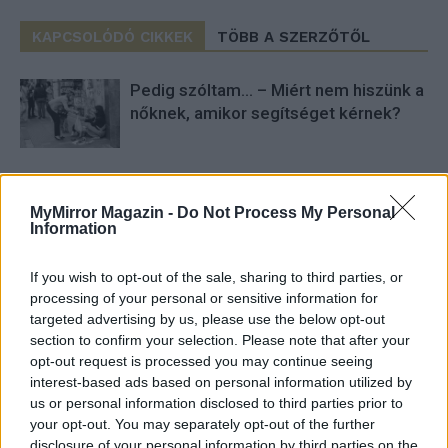
KAPCSOLÓDÓ CIKKEK
TÖBB A SZERZŐTŐL
Pedig szóltam… – Miért nem hiszünk a
nőknek, amikor segítséget kérnek?
Elyna Robbs: Adéle és az örökölt
árnyak 13. rész
MyMirror Magazin -
Do Not Process My Personal
Information
If you wish to opt-out of the sale, sharing to third parties, or
A világ legismertebb ruhái
processing of your personal or sensitive information for
targeted advertising by us, please use the below opt-out
section to confirm your selection. Please note that after your
opt-out request is processed you may continue seeing
interest-based ads based on personal information utilized by
us or personal information disclosed to third parties prior to
your opt-out. You may separately opt-out of the further
disclosure of your personal information by third parties on the