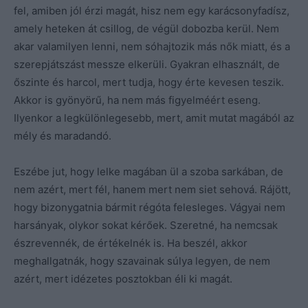
fel, amiben jól érzi magát, hisz nem egy karácsonyfadísz,
amely heteken át csillog, de végül dobozba kerül. Nem
akar valamilyen lenni, nem sóhajtozik más nők miatt, és a
szerepjátszást messze elkerüli. Gyakran elhasznált, de
őszinte és harcol, mert tudja, hogy érte kevesen teszik.
Akkor is gyönyörű, ha nem más figyelméért eseng.
Ilyenkor a legkülönlegesebb, mert, amit mutat magából az
mély és maradandó.
Eszébe jut, hogy lelke magában ül a szoba sarkában, de
nem azért, mert fél, hanem mert nem siet sehová. Rájött,
hogy bizonygatnia bármit régóta felesleges. Vágyai nem
harsányak, olykor sokat kérőek. Szeretné, ha nemcsak
észrevennék, de értékelnék is. Ha beszél, akkor
meghallgatnák, hogy szavainak súlya legyen, de nem
azért, mert idézetes posztokban éli ki magát.