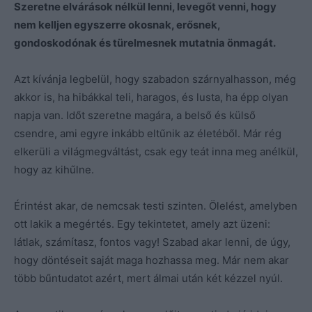
Szeretne elvárások nélkül lenni, levegőt venni, hogy
nem kelljen egyszerre okosnak, erősnek,
gondoskodónak és türelmesnek mutatnia önmagát.
Azt kívánja legbelül, hogy szabadon szárnyalhasson, még
akkor is, ha hibákkal teli, haragos, és lusta, ha épp olyan
napja van. Időt szeretne magára, a belső és külső
csendre, ami egyre inkább eltűnik az életéből. Már rég
elkerüli a világmegváltást, csak egy teát inna meg anélkül,
hogy az kihűlne.
Érintést akar, de nemcsak testi szinten. Ölelést, amelyben
ott lakik a megértés. Egy tekintetet, amely azt üzeni:
látlak, számítasz, fontos vagy! Szabad akar lenni, de úgy,
hogy döntéseit saját maga hozhassa meg. Már nem akar
több bűntudatot azért, mert álmai után két kézzel nyúl.