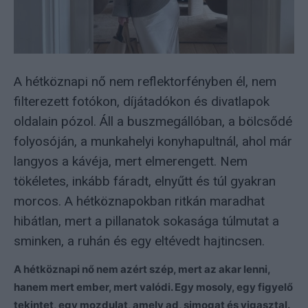
A hétköznapi nő nem reflektorfényben él, nem
filterezett fotókon, díjátadókon és divatlapok
oldalain pózol. Áll a buszmegállóban, a bölcsődé
folyosóján, a munkahelyi konyhapultnál, ahol már
langyos a kávéja, mert elmerengett. Nem
tökéletes, inkább fáradt, elnyűtt és túl gyakran
morcos. A hétköznapokban ritkán maradhat
hibátlan, mert a pillanatok sokasága túlmutat a
sminken, a ruhán és egy eltévedt hajtincsen.
A hétköznapi nő nem azért szép, mert az akar lenni,
hanem mert ember, mert valódi. Egy mosoly, egy figyelő
tekintet, egy mozdulat, amely ad, simogat és vigasztal.