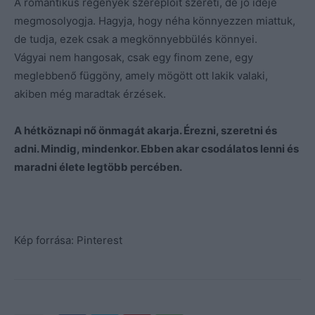
A romantikus regények szereplőit szereti, de jó ideje
megmosolyogja. Hagyja, hogy néha könnyezzen miattuk,
de tudja, ezek csak a megkönnyebbülés könnyei.
Vágyai nem hangosak, csak egy finom zene, egy
meglebbenő függöny, amely mögött ott lakik valaki,
akiben még maradtak érzések.
A hétköznapi nő önmagát akarja. Érezni, szeretni és
adni. Mindig, mindenkor. Ebben akar csodálatos lenni és
maradni élete legtöbb percében.
Kép forrása: Pinterest