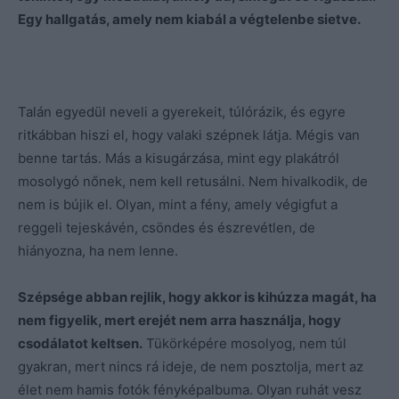
Egy hallgatás, amely nem kiabál a végtelenbe sietve.
Talán egyedül neveli a gyerekeit, túlórázik, és egyre
ritkábban hiszi el, hogy valaki szépnek látja. Mégis van
benne tartás. Más a kisugárzása, mint egy plakátról
mosolygó nőnek, nem kell retusálni. Nem hivalkodik, de
nem is bújik el. Olyan, mint a fény, amely végigfut a
reggeli tejeskávén, csöndes és észrevétlen, de
hiányozna, ha nem lenne.
Szépsége abban rejlik, hogy akkor is kihúzza magát, ha
nem figyelik, mert erejét nem arra használja, hogy
csodálatot keltsen.
Tükörképére mosolyog, nem túl
gyakran, mert nincs rá ideje, de nem posztolja, mert az
élet nem hamis fotók fényképalbuma. Olyan ruhát vesz