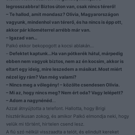
legrosszabbra! Biztos úton van, csak nincs térerő!
– Te hallod, amit mondasz? Olívia, Magyarországon
vagyunk, mindenhol van térerő, és ha nincs is épp ott,
akkor pár kilométerrel arrébb már van.
– Igazad van…
Palkó ekkor bekopogott a kocsi ablakán…
–
Defektet kaptunk…Ha van pótkerék hátul, márpedig
ebben nem vagyok biztos, nem az én kocsim, akkor is
eltart egy ideig, mire leszedem a másikat. Most miért
nézel így rám? Van még valami?
– Nincs meg a vőlegény! – közölte csendesen Olívia.
– Mi az, hogy nincs meg? Nem ért oda? Vagy lelépett?
– Adom a nagynénéd
…
Azzal átnyújtotta a telefont. Hallotta, hogy Brigi
hisztérikusan zokog, és amikor Palkó elmondja neki, hogy
velük mi történt, hirtelen csend lesz.
A fiú szó nélkül visszaadta a telót, és elindult kereket