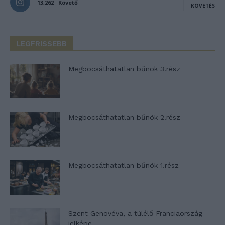
13,262
Követő
KÖVETÉS
LEGFRISSEBB
Megbocsáthatatlan bűnök 3.rész
Megbocsáthatatlan bűnök 2.rész
Megbocsáthatatlan bűnök 1.rész
Szent Genovéva, a túlélő Franciaország
jelképe