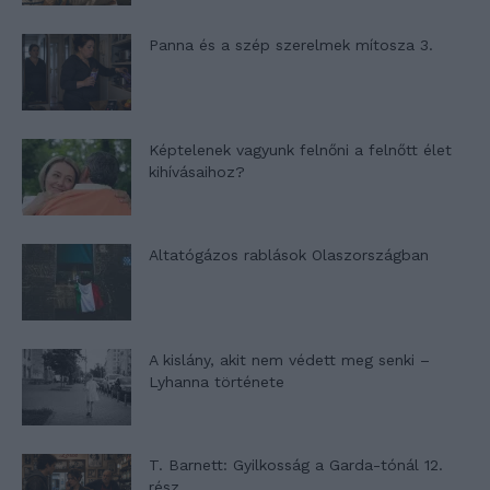
Panna és a szép szerelmek mítosza 3.
Képtelenek vagyunk felnőni a felnőtt élet
kihívásaihoz?
Altatógázos rablások Olaszországban
A kislány, akit nem védett meg senki –
Lyhanna története
T. Barnett: Gyilkosság a Garda-tónál 12.
rész