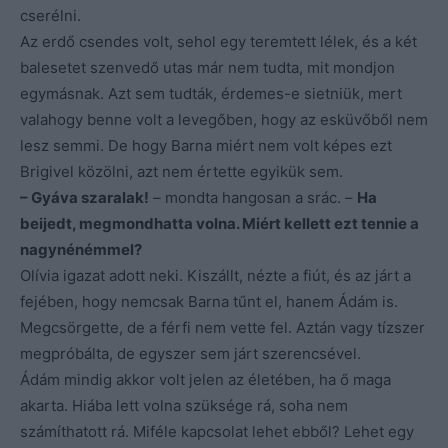
cserélni.
Az erdő csendes volt, sehol egy teremtett lélek, és a két
balesetet szenvedő utas már nem tudta, mit mondjon
egymásnak. Azt sem tudták, érdemes-e sietniük, mert
valahogy benne volt a levegőben, hogy az esküvőből nem
lesz semmi. De hogy Barna miért nem volt képes ezt
Brigivel közölni, azt nem értette egyikük sem.
– Gyáva szaralak!
– mondta hangosan a srác. –
Ha
beijedt, megmondhatta volna. Miért kellett ezt tennie a
nagynénémmel?
Olívia igazat adott neki. Kiszállt, nézte a fiút, és az járt a
fejében, hogy nemcsak Barna tűnt el, hanem Ádám is.
Megcsörgette, de a férfi nem vette fel. Aztán vagy tízszer
megpróbálta, de egyszer sem járt szerencsével.
Ádám mindig akkor volt jelen az életében, ha ő maga
akarta. Hiába lett volna szüksége rá, soha nem
számíthatott rá. Miféle kapcsolat lehet ebből? Lehet egy