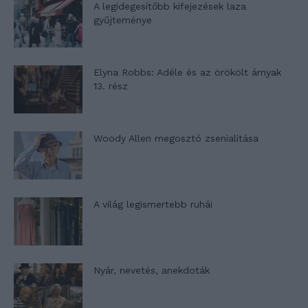
A legidegesítőbb kifejezések laza
gyűjteménye
Elyna Robbs: Adéle és az örökölt árnyak
13. rész
Woody Allen megosztó zsenialitása
A világ legismertebb ruhái
Nyár, nevetés, anekdoták