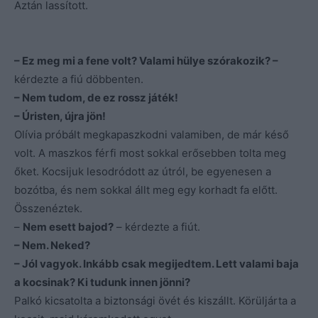
Aztán lassított.
– Ez meg mi a fene volt? Valami hülye szórakozik? –
kérdezte a fiú döbbenten.
– Nem tudom, de ez rossz játék!
– Úristen, újra jön!
Olívia próbált megkapaszkodni valamiben, de már késő
volt. A maszkos férfi most sokkal erősebben tolta meg
őket. Kocsijuk lesodródott az útról, be egyenesen a
bozótba, és nem sokkal állt meg egy korhadt fa előtt.
Összenéztek.
–
Nem esett bajod?
– kérdezte a fiút.
– Nem. Neked?
– Jól vagyok. Inkább csak megijedtem. Lett valami baja
a kocsinak? Ki tudunk innen jönni?
Palkó kicsatolta a biztonsági övét és kiszállt. Körüljárta a