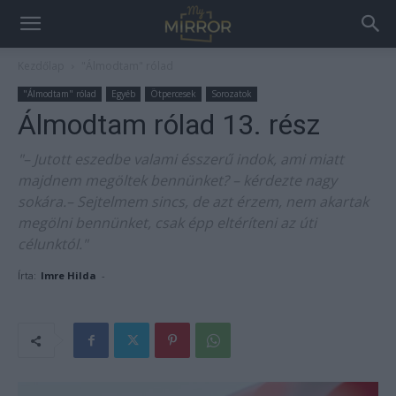
Kezdőlap
"Álmodtam" rólad
"Álmodtam" rólad
Egyéb
Ötpercesek
Sorozatok
Álmodtam rólad 13. rész
"– Jutott eszedbe valami ésszerű indok, ami miatt
majdnem megöltek bennünket? – kérdezte nagy
sokára.– Sejtelmem sincs, de azt érzem, nem akartak
megölni bennünket, csak épp eltéríteni az úti
célunktól."
Írta:
Imre Hilda
-