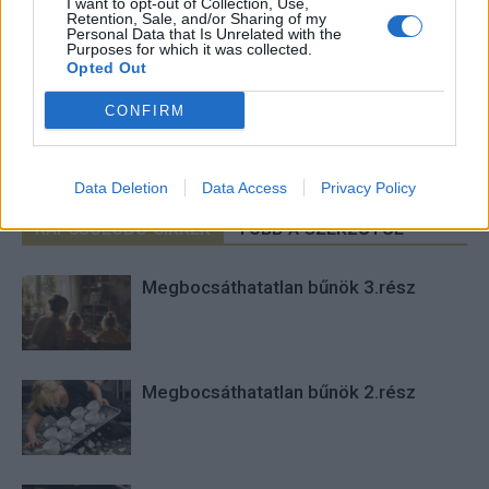
Imre Hilda
I want to opt-out of Collection, Use,
Retention, Sale, and/or Sharing of my
Personal Data that Is Unrelated with the
Oktatás és nevelés területén dolgozom, de minden
Purposes for which it was collected.
szabadidőmben írok. Szeretek belesni a hétköznapok függönye
Opted Out
mögé és közben keresem az embert, a nőt a jól legyártott álarcok
mögött. Néha meséket is írok, de gyakrabban novellákat,
CONFIRM
cikkeket és apró vicces történeteket.
Data Deletion
Data Access
Privacy Policy
KAPCSOLÓDÓ CIKKEK
TÖBB A SZERZŐTŐL
Megbocsáthatatlan bűnök 3.rész
Megbocsáthatatlan bűnök 2.rész