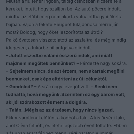
Miután a fiú fehér ingben, talpig csinosban kicserélte a
kereket, intett, hogy szálljon be. Az autó pöccre indult,
mintha az előbb még nem akarta volna otthagyni őket a
bajban. Vajon a fekete Peugeot tulajdonosa merre jár
most? Boldog, hogy őket leszorította az útról?
Palkó óvatosan visszatolatott az aszfaltra, és még mindig
idegesen, a tükörbe pillantgatva elindult.
– Jutott eszedbe valami ésszerű indok, ami miatt
majdnem megöltek bennünket?
– kérdezte nagy sokára.
–
Sejtelmem sincs, de azt érzem, nem akartak megölni
bennünket, csak épp eltéríteni az úti célunktól.
– Gondolod?
– A srác nagy levegőt vett. –
Senki nem
tudhatta, hová megyünk. Szerintem ez egy barom volt,
aki jól szórakozott és ment a dolgára.
– Talán…Mégis az az érzésem, hogy nincs igazad.
Ekkor váratlanul előtűnt a ködből a falu. A kis őrségi falu,
ahol Olívia felnőtt, és élete legszebb éveit töltötte. Ebben
a faluban akart férjhez menni régi barátnője immár