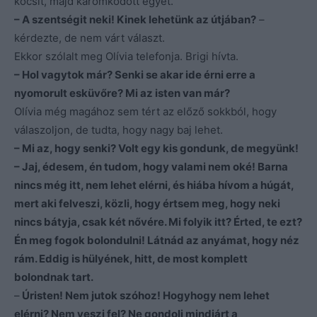
kocsit, majd káromkodott egyet.
– A szentségit neki! Kinek lehetünk az útjában?
–
kérdezte, de nem várt választ.
Ekkor szólalt meg Olívia telefonja. Brigi hívta.
– Hol vagytok már? Senki se akar ide érni erre a
nyomorult esküvőre? Mi az isten van már?
Olívia még magához sem tért az előző sokkból, hogy
válaszoljon, de tudta, hogy nagy baj lehet.
– Mi az, hogy senki? Volt egy kis gondunk, de megyünk!
– Jaj, édesem, én tudom, hogy valami nem oké! Barna
nincs még itt, nem lehet elérni, és hiába hívom a húgát,
mert aki felveszi, közli, hogy értsem meg, hogy neki
nincs bátyja, csak két nővére. Mi folyik itt? Érted, te ezt?
Én meg fogok bolondulni! Látnád az anyámat, hogy néz
rám. Eddig is hülyének, hitt, de most komplett
bolondnak tart.
–
Úristen! Nem jutok szóhoz! Hogyhogy nem lehet
elérni? Nem veszi fel? Ne gondolj mindjárt a