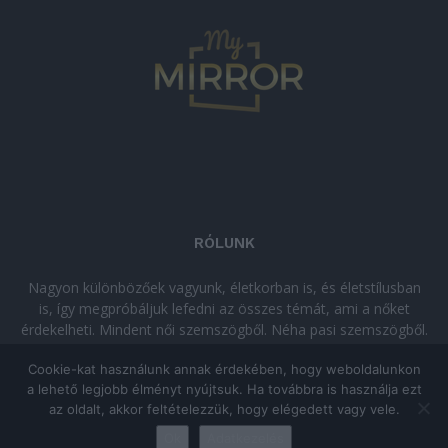
RÓLUNK
Nagyon különbözőek vagyunk, életkorban is, és életstílusban
is, így megpróbáljuk lefedni az összes témát, ami a nőket
érdekelheti. Mindent női szemszögből. Néha pasi szemszögből.
Néha komolyan, néha szórakozva. Olvass minket, ha egy kis
Cookie-kat használunk annak érdekében, hogy weboldalunkon
kikapcsolódásra vágysz!
a lehető legjobb élményt nyújtsuk. Ha továbbra is használja ezt
az oldalt, akkor feltételezzük, hogy elégedett vagy vele.
© Copyright 2026 - mymirror.hu
ADATKEZELÉSI TÁJÉKOZTATÓ
|
Ok
Adatkezelés
Impresszum