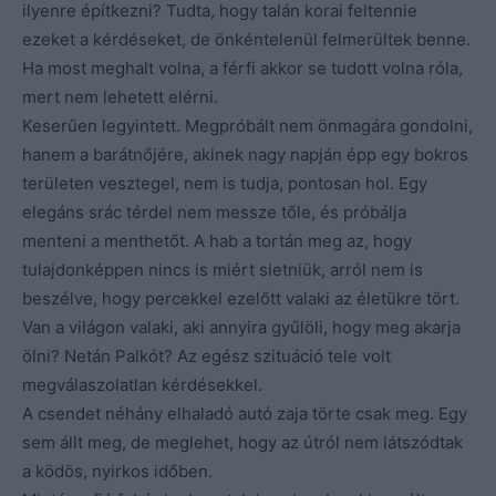
ilyenre építkezni? Tudta, hogy talán korai feltennie
ezeket a kérdéseket, de önkéntelenül felmerültek benne.
Ha most meghalt volna, a férfi akkor se tudott volna róla,
mert nem lehetett elérni.
Keserűen legyintett. Megpróbált nem önmagára gondolni,
hanem a barátnőjére, akinek nagy napján épp egy bokros
területen vesztegel, nem is tudja, pontosan hol. Egy
elegáns srác térdel nem messze tőle, és próbálja
menteni a menthetőt. A hab a tortán meg az, hogy
tulajdonképpen nincs is miért sietniük, arról nem is
beszélve, hogy percekkel ezelőtt valaki az életükre tört.
Van a világon valaki, aki annyira gyűlöli, hogy meg akarja
ölni? Netán Palkót? Az egész szituáció tele volt
megválaszolatlan kérdésekkel.
A csendet néhány elhaladó autó zaja törte csak meg. Egy
sem állt meg, de meglehet, hogy az útról nem látszódtak
a ködös, nyirkos időben.