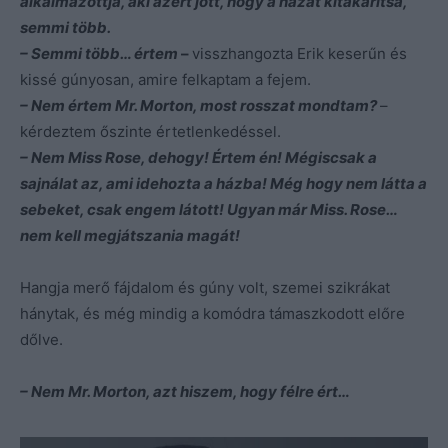
alkalmazottja, aki azért jött, hogy a házat kitakarítsa,
semmi több.
– Semmi több… értem
–
visszhangozta Erik keserűn és
kissé gúnyosan, amire felkaptam a fejem.
– Nem értem Mr. Morton, most rosszat mondtam?
–
kérdeztem őszinte értetlenkedéssel.
– Nem Miss Rose, dehogy! Értem én! Mégiscsak a
sajnálat az, ami idehozta a házba! Még hogy nem látta a
sebeket, csak engem látott! Ugyan már Miss. Rose…
nem kell megjátszania magát!
Hangja merő fájdalom és gúny volt, szemei szikrákat
hánytak, és még mindig a komódra támaszkodott előre
dőlve.
– Nem Mr. Morton, azt hiszem, hogy félre ért…