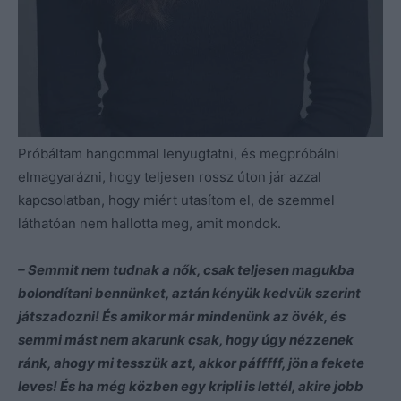
Próbáltam hangommal lenyugtatni, és megpróbálni
elmagyarázni, hogy teljesen rossz úton jár azzal
kapcsolatban, hogy miért utasítom el, de szemmel
láthatóan nem hallotta meg, amit mondok.
– Semmit nem tudnak a nők, csak teljesen magukba
bolondítani bennünket, aztán kényük kedvük szerint
játszadozni! És amikor már mindenünk az övék, és
semmi mást nem akarunk csak, hogy úgy nézzenek
ránk, ahogy mi tesszük azt, akkor páfffff, jön a fekete
leves! És ha még közben egy kripli is lettél, akire jobb