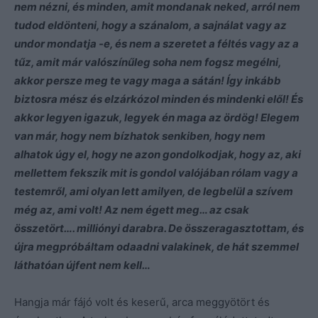
nem nézni, és minden, amit mondanak neked, arról nem
tudod eldönteni, hogy a szánalom, a sajnálat vagy az
undor mondatja -e, és nem a szeretet a féltés vagy az a
tűz, amit már valószínűleg soha nem fogsz megélni,
akkor persze meg te vagy maga a sátán! Így inkább
biztosra mész és elzárkózol minden és mindenki elől! És
akkor legyen igazuk, legyek én maga az ördög! Elegem
van már, hogy nem bízhatok senkiben, hogy nem
alhatok úgy el, hogy ne azon gondolkodjak, hogy az, aki
mellettem fekszik mit is gondol valójában rólam vagy a
testemről, ami olyan lett amilyen, de legbelül a szívem
még az, ami volt! Az nem égett meg… az csak
összetört…. milliónyi darabra. De összeragasztottam, és
újra megpróbáltam odaadni valakinek, de hát szemmel
láthatóan újfent nem kell…
Hangja már fájó volt és keserű, arca meggyötört és