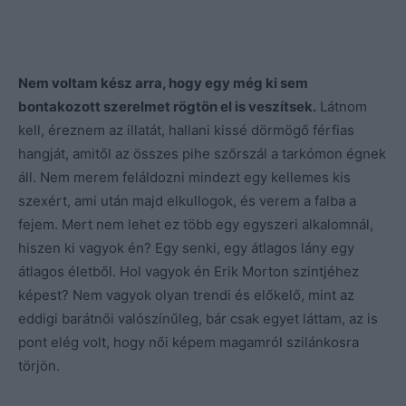
Nem voltam kész arra, hogy egy még ki sem
bontakozott szerelmet rögtön el is veszítsek.
Látnom
kell, éreznem az illatát, hallani kissé dörmögő férfias
hangját, amitől az összes pihe szőrszál a tarkómon égnek
áll. Nem merem feláldozni mindezt egy kellemes kis
szexért, ami után majd elkullogok, és verem a falba a
fejem. Mert nem lehet ez több egy egyszeri alkalomnál,
hiszen ki vagyok én? Egy senki, egy átlagos lány egy
átlagos életből. Hol vagyok én Erik Morton szintjéhez
képest? Nem vagyok olyan trendi és előkelő, mint az
eddigi barátnői valószínűleg, bár csak egyet láttam, az is
pont elég volt, hogy női képem magamról szilánkosra
törjön.