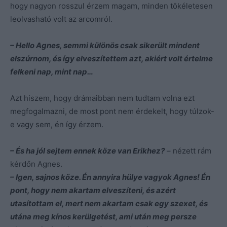
hogy nagyon rosszul érzem magam, minden tökéletesen
leolvasható volt az arcomról.
– Hello Agnes, semmi különös csak sikerült mindent
elszúrnom, és így elveszítettem azt, akiért volt értelme
felkeni nap, mint nap…
Azt hiszem, hogy drámaibban nem tudtam volna ezt
megfogalmazni, de most pont nem érdekelt, hogy túlzok-
e vagy sem, én így érzem.
– És ha jól sejtem ennek köze van Erikhez?
– nézett rám
kérdőn Agnes.
– Igen, sajnos köze. Én annyira hülye vagyok Agnes! Én
pont, hogy nem akartam elveszíteni, és azért
utasítottam el, mert nem akartam csak egy szexet, és
utána meg kínos kerülgetést, ami után meg persze