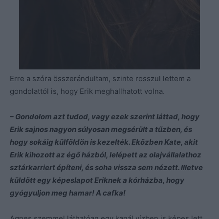
Erre a szóra összerándultam, szinte rosszul lettem a
gondolattól is, hogy Erik meghallhatott volna.
– Gondolom azt tudod, vagy ezek szerint láttad, hogy
Erik sajnos nagyon súlyosan megsérült a tűzben, és
hogy sokáig külföldön is kezelték. Eközben Kate, akit
Erik kihozott az égő házból, lelépett az olajvállalathoz
sztárkarriert építeni, és soha vissza sem nézett. Illetve
küldött egy képeslapot Eriknek a kórházba, hogy
gyógyuljon meg hamar! A cafka!
Agnes szemmel láthatóan egy kanál vízben is képes lett