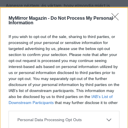
Agnesre néztem, és vártam, hogy elmondja miért is
gyűlöl most ennyire Erik. Mi volt az, ami ennyire
MyMirror Magazin -
Do Not Process My Personal
megbántotta, és arra készítette, hogy visszavonuljon az
Information
élettől, és ne merjen megbízni senkiben. Érzetem, hogy
nem csak a hegekről van szó, itt történt más is a múltban.
If you wish to opt-out of the sale, sharing to third parties, or
processing of your personal or sensitive information for
targeted advertising by us, please use the below opt-out
– Eriknek volt egy nagyon nagy szerelme régen, még jó
section to confirm your selection. Please note that after your
pár évvel ezelőtt
– kezdte Agnes a történetet.
opt-out request is processed you may continue seeing
– Nem gondolta senki, hogy ennek a kapcsolatnak ne
interest-based ads based on personal information utilized by
házasság és egy rakás gyerek lenne a boldog
us or personal information disclosed to third parties prior to
your opt-out. You may separately opt-out of the further
kimenetele. De aztán a lány megváltozott és az
disclosure of your personal information by third parties on the
egyetem után egy jól menő ügyvédi cégnél kapott
IAB’s list of downstream participants. This information may
állást. Erik egyre többet beszélt a családról és a közös
also be disclosed by us to third parties on the
IAB’s List of
otthonról, Kate pedig egyre többet a munkáról és a
Downstream Participants
that may further disclose it to other
third parties.
karrierről. Nick és én már láttuk a baljós jeleket, de nem
lehetett Erikkel beszélni, imádta Kate-et. Aztán egy
Personal Data Processing Opt Outs
nyári estén nagyon csúnyán összevesztek itt a házban.