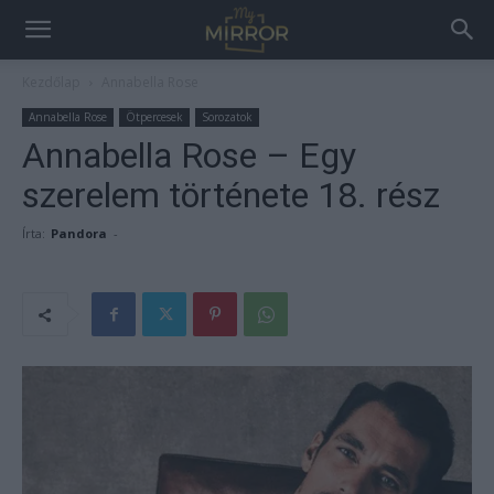
Kezdőlap
Annabella Rose
Annabella Rose
Ötpercesek
Sorozatok
Annabella Rose – Egy
szerelem története 18. rész
Írta:
Pandora
-