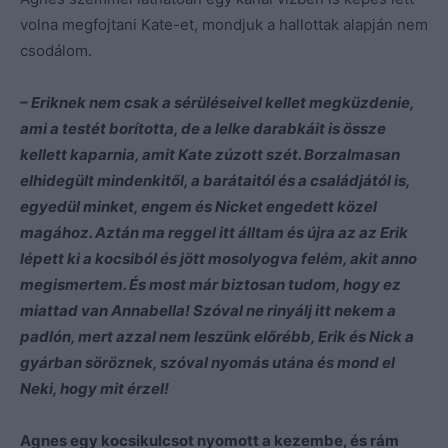
volna megfojtani Kate-et, mondjuk a hallottak alapján nem
csodálom.
– Eriknek nem csak a sérüléseivel kellet megküzdenie,
ami a testét borította, de a lelke darabkáit is össze
kellett kaparnia, amit Kate zúzott szét. Borzalmasan
elhidegült mindenkitől, a barátaitól és a családjától is,
egyedül minket, engem és Nicket engedett közel
magához. Aztán ma reggel itt álltam és újra az az Erik
lépett ki a kocsiból és jött mosolyogva felém, akit anno
megismertem. És most már biztosan tudom, hogy ez
miattad van Annabella! Szóval ne rinyálj itt nekem a
padlón, mert azzal nem leszünk előrébb, Erik és Nick a
gyárban söröznek, szóval nyomás utána és mond el
Neki, hogy mit érzel!
Agnes egy kocsikulcsot nyomott a kezembe, és rám