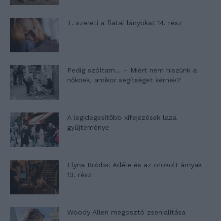
T. szereti a fiatal lányokat 14. rész
Pedig szóltam… – Miért nem hiszünk a
nőknek, amikor segítséget kérnek?
A legidegesítőbb kifejezések laza
gyűjteménye
Elyna Robbs: Adéle és az örökölt árnyak
13. rész
Woody Allen megosztó zsenialitása