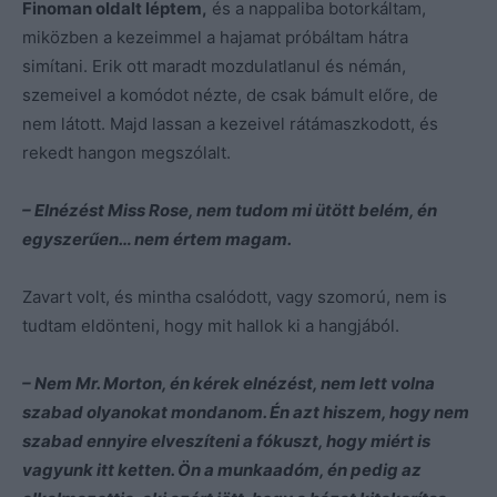
Finoman oldalt léptem,
és a nappaliba botorkáltam,
miközben a kezeimmel a hajamat próbáltam hátra
simítani. Erik ott maradt mozdulatlanul és némán,
szemeivel a komódot nézte, de csak bámult előre, de
nem látott. Majd lassan a kezeivel rátámaszkodott, és
rekedt hangon megszólalt.
– Elnézést Miss Rose, nem tudom mi ütött belém, én
egyszerűen… nem értem magam.
Zavart volt, és mintha csalódott, vagy szomorú, nem is
tudtam eldönteni, hogy mit hallok ki a hangjából.
– Nem Mr. Morton, én kérek elnézést, nem lett volna
szabad olyanokat mondanom. Én azt hiszem, hogy nem
szabad ennyire elveszíteni a fókuszt, hogy miért is
vagyunk itt ketten. Ön a munkaadóm, én pedig az