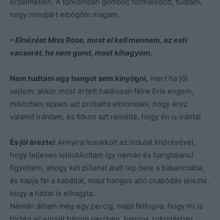
érzelmetlen. A torkomban gombóc formálódott, tudtam,
hogy mindjárt elbőgőm magam.
– Elnézést Miss Rose, most el kell mennem, az esti
vacsorát, ha nem gond, most kihagyom.
Nem tudtam egy hangot sem kinyögni,
mert ha jól
sejtem, akkor most értett halálosan félre Erik engem,
miközben éppen azt próbálta elmondani, hogy érez
valamit irántam, és titkon azt remélte, hogy én is iránta!
És jól érezte!
Annyira lesokkolt az indulat kitörésével,
hogy teljesen leblokkoltam így némán és hangtalanul
figyeltem, ahogy két pillanat alatt lép bele a bakancsába,
és kapja fel a kabátját, majd hangos ajtó csapódás jelezte,
hogy a házat is elhagyta.
Némán álltam még egy percig, majd felfogva, hogy mi is
történ az elmúlt három percben, hangos zokogásban