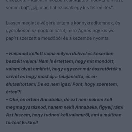
semmi baj”, „jajj már, hát ez csak egy kis félreértés”.
Lassan megint a végére értem a könnykreditemnek, és
gyerekesen szipogtam párat, mire Agnes egy kis wc
papírt szerzett a mosdóból és a kezembe nyomta.
– Hallanod kellett volna milyen dühvel és keserűen
beszélt velem! Nem is értettem, hogy mit mondott,
valami olyat említett, hogy egyszer már összetörték a
szívét és hogy most újra felajánlotta, és én
elutasítottam! De ez nem igaz! Pont, hogy szeretem,
érted?!
– Oké, én értem Annabella, de ezt nem nekem kell
megmagyaráznod, hanem neki! Annabella, figyelj rám!
Azt hiszem, hogy tudnod kell valamiről, ami a múltban
történt Erikkel!