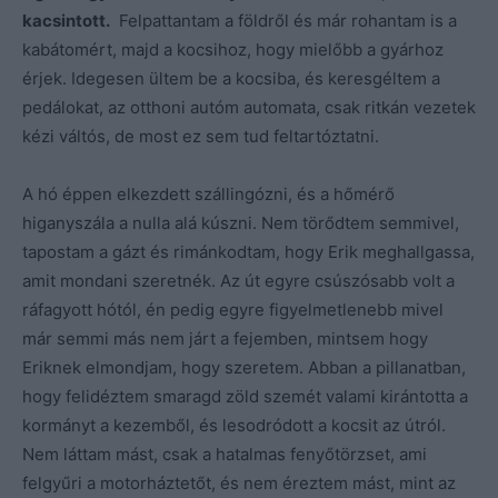
kacsintott.
Felpattantam a földről és már rohantam is a
kabátomért, majd a kocsihoz, hogy mielőbb a gyárhoz
érjek. Idegesen ültem be a kocsiba, és keresgéltem a
pedálokat, az otthoni autóm automata, csak ritkán vezetek
kézi váltós, de most ez sem tud feltartóztatni.
A hó éppen elkezdett szállingózni, és a hőmérő
higanyszála a nulla alá kúszni. Nem törődtem semmivel,
tapostam a gázt és rimánkodtam, hogy Erik meghallgassa,
amit mondani szeretnék. Az út egyre csúszósabb volt a
ráfagyott hótól, én pedig egyre figyelmetlenebb mivel
már semmi más nem járt a fejemben, mintsem hogy
Eriknek elmondjam, hogy szeretem. Abban a pillanatban,
hogy felidéztem smaragd zöld szemét valami kirántotta a
kormányt a kezemből, és lesodródott a kocsit az útról.
Nem láttam mást, csak a hatalmas fenyőtörzset, ami
felgyűri a motorháztetőt, és nem éreztem mást, mint az