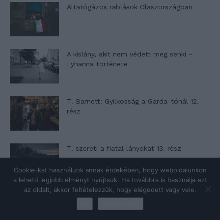
Altatógázos rablások Olaszországban
A kislány, akit nem védett meg senki –
Lyhanna története
T. Barnett: Gyilkosság a Garda-tónál 12.
rész
T. szereti a fiatal lányokat 13. rész
Cookie-kat használunk annak érdekében, hogy weboldalunkon
a lehető legjobb élményt nyújtsuk. Ha továbbra is használja ezt
az oldalt, akkor feltételezzük, hogy elégedett vagy vele.
Minka 10. rész
Ok
Adatkezelés