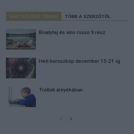
KAPCSOLÓDÓ CIKKEK
TÖBB A SZERZŐTŐL
Bivalytej és vino rosso 9.rész
Heti horoszkóp december 15-21-ig
Trollok árnyékában