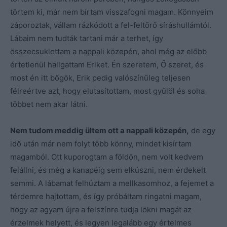
törtem ki, már nem bírtam visszafogni magam. Könnyeim
záporoztak, vállam rázkódott a fel-feltörő síráshullámtól.
Lábaim nem tudták tartani már a terhet, így
összecsuklottam a nappali közepén, ahol még az előbb
értetlenül hallgattam Eriket. Én szeretem, Ő szeret, és
most én itt bőgök, Erik pedig valószínűleg teljesen
félreértve azt, hogy elutasítottam, most gyűlöl és soha
többet nem akar látni.
Nem tudom meddig ültem ott a nappali közepén,
de egy
idő után már nem folyt több könny, mindet kisírtam
magamból. Ott kuporogtam a földön, nem volt kedvem
felállni, és még a kanapéig sem elkúszni, nem érdekelt
semmi. A lábamat felhúztam a mellkasomhoz, a fejemet a
térdemre hajtottam, és így próbáltam ringatni magam,
hogy az agyam újra a felszínre tudja lökni magát az
érzelmek helyett, és legyen legalább egy értelmes