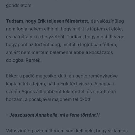
gondolatom.
Tudtam, hogy Erik teljesen félreértett,
és valószínűleg
nem fogja nekem elhinni, hogy miért is léptem el előle,
és hátráltam ki a helyzetből. Tudtam, hogy most itt vége,
hogy pont az történt meg, amitől a legjobban féltem,
amiért nem mertem belemenni ebbe a kockázatos
dologba. Remek.
Ekkor a padló megcsikordult, én pedig reménykedve
kaptam fel a fejem, hátha Erik tért vissza. A nappali
szélén Agnes állt döbbent tekintettel, és sietett oda
hozzám, a pocakjával majdnem fellökött.
– Jesszusom Annabella, mi a fene történt?!
Valószínűleg azt említenem sem kell neki, hogy sírtam és