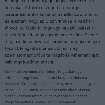
A lángoló arcommal jéghidegnek éreztem Erik
homlokát. A fülem csengett a dübörgő
véráramlásomtól, kezemet a mellkasára tettem,
és éreztem, hogy az Ő szívritmusa is vad harci
táncot jár. Tudtam, hogy egy hajszál választ el
mindkettőnket, hogy egymásnak essünk. Szeme
még mindig csukva volt, arcizma betonkeményre
feszült, lélegzete ütemes volt és mély,
szemlátomást próbálta magát és vehemenciáját
valahogy kordába tartani.
Nem mertem mozdulni,
féltem, hogy akár egyetlen
érintéssel vagy kósza lehelettel is szikrát dobok a
dinamitra. Érzetem, kívántam Eriket, de tudtam, hogy ha
ez balul sül el, akkor soha többet nem látom viszont,
hiszen képtelen lettem volna továbbra is a házban
dolgozni mellette. Abba viszont belehalnék.