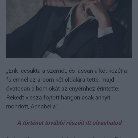
„Erik lecsukta a szemét, és lassan a két kezét a
fülemnél az arcom két oldalára tette, majd
óvatosan a homlokát az enyémhez érintette.
Rekedt vissza fojtott hangon csak annyit
mondott, Annabella.”
A történet további részéit itt olvashatod