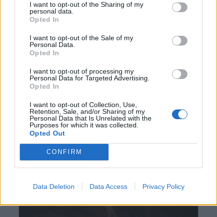
I want to opt-out of the Sharing of my
Erik imádta ezt a házat, ide szeretett volna
personal data.
visszaköltözni, ha már van családja, hogy a gyerekek itt
Opted In
nőjenek fel, ahogy anno ő is. Kate ekkor elmondta, hogy
I want to opt-out of the Sale of my
elvállalt egy egyéves megbízást egy nagy
Personal Data.
Opted In
olajvállalatnál, amiért külföldre kell utaznia arra az
időre. Eriket meg sem kérdezte. Kate nagyon indulatos
I want to opt-out of processing my
Personal Data for Targeted Advertising.
volt mindig is, a vita elfajult olyannyira, hogy egy
Opted In
whiskys üveget vágott a kandallóba. Az üveg, ahogy
I want to opt-out of Collection, Use,
szétrobbant, és a szesz lángra kapott, mindent
Retention, Sale, and/or Sharing of my
Personal Data that Is Unrelated with the
beborított a nappaliban. Pillanatok alatt elterjedt a tűz,
Purposes for which it was collected.
Erik kivitte Kate-et a házból, majd vissza akart menni
Opted Out
pár cuccért, de nem mérte fel a tűz gyorsaságát és egy
CONFIRM
gerenda rázuhant a mellkasára. Ha Nick nem ugrik át
aznap este váratlanul, és nem húzza ki Eriket a házból,
valószínűleg bennég.
Data Deletion
Data Access
Privacy Policy