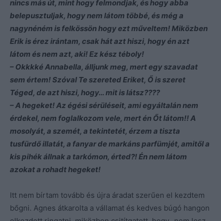
nincs más út, mint hogy felmondjak, és hogy abba
belepusztuljak, hogy nem látom többé, és még a
nagynéném is felkössön hogy ezt műveltem! Miközben
Erik is érez irántam, csak hát azt hiszi, hogy én azt
látom és nem azt, aki! Ez kész téboly!
– Okkkké Annabella, álljunk meg, mert egy szavadat
sem értem! Szóval Te szereted Eriket, Ő is szeret
Téged, de azt hiszi, hogy… mit is látsz????
– A hegeket! Az égési sérüléseit, ami egyáltalán nem
érdekel, nem foglalkozom vele, mert én Őt látom!! A
mosolyát, a szemét, a tekintetét, érzem a tiszta
tusfürdő illatát, a fanyar de markáns parfümjét, amitől a
kis pihék állnak a tarkómon, érted?! Én nem látom
azokat a rohadt hegeket!
Itt nem bírtam tovább és újra áradat szerűen el kezdtem
bőgni. Agnes átkarolta a vállamat és kedves búgó hangon
elkezdett ringatni, miközben csitítgatott, hogy „nem lesz