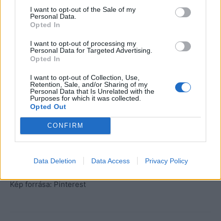
I want to opt-out of the Sale of my
Personal Data.
– Igazad van…Megváltozott a világ…
– Mara érezte,
Opted In
hogy feje egyre inkább fájni kezd, mintha láza is lett
volna. Kicsit elpirult, amikor rájött, hogy őt senki az
I want to opt-out of processing my
Personal Data for Targeted Advertising.
égadta világon nem érdekli, csak Gábor. Még az ofő se
Opted In
nagyon. Miatta kell összeszednie magát, eljött az idő,
I want to opt-out of Collection, Use,
amikor szembe kell néznie a múlt démonjaival, hogy
Retention, Sale, and/or Sharing of my
Personal Data that Is Unrelated with the
elfelejtse azt a szerelmet, amit lehet, hogy nem is volt
Purposes for which it was collected.
Opted Out
más, mint egy tini lamour.
CONFIRM
Folytatjuk…
Data Deletion
Data Access
Privacy Policy
Kép forrása: Pinterest