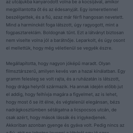
az utcájukba kanyarodott volna be a kocsijával, amikor
megpillantotta őt és az édesanyját. Egy ismeretlennel
beszélgettek, és a fiú, azaz már férfi hangosan nevetett.
Mind a harminckét foga látszott, úgy ragyogott, mint a
fogpasztareklám. Boldognak tűnt. Ezt a látványt biztosan
nem viselte volna jól a barátnője. Leparkolt, és úgy osont
el mellettük, hogy még véletlenül se vegyék észre.
Megállapította, hogy nagyon jóképű maradt. Olyan
filmsztárszerű, amilyen kevés van a hazai kínálatban. Egy
gramm felesleg se volt rajta, és a ruházatán is látszott,
hogy drága helyről származik. Ha annak idején előbb jut
el addig, hogy felhívja magára a figyelmet, az is lehet,
hogy most ő se itt élne, és végtelenül elegánsan, bézs
nadrágkosztümben sétálgatna a licspocsos utcán, de
csak azért, hogy mások lássák és irigykedjenek.
Akkoriban azonban gyenge és gyáva volt. Pedig nincs az
a fiú, akit ne lehetne levenni a lábáról egy jó szex