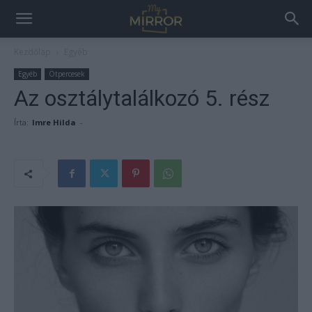
Kezdőlap
Egyéb
Egyéb
Ötpercesek
Az osztálytalálkozó 5. rész
Írta:
Imre Hilda
-