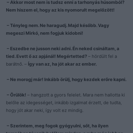
– Akkor most nem is tudsz enni a tarhonyás húsomból?
Nem hiszem el, hogy az kis nyomorult megelőzött!
– Tényleg nem. Ne haragudj. Majd később. Vagy
megeszi Mirkó, nem fogjuk kidobni!
– Eszedbe ne jusson neki adni. Én neked csináltam, a
tied. Evett ő az apjánál! Megértetted?
– hördült fel a
barátnő. –
Így van az, ha jót akar az ember.
– Ne morogj már! Inkább örülj, hogy kezdek erőre kapni.
– Örülök!
– hangzott a gyors felelet. Mara nem hallotta ki
belőle az idegességet, inkább izgalmat érzett, de tudta,
hogy jót akar neki, így volt ez mindig.
– Szerintem, meg fogok gyógyulni, sőt, ha ilyen