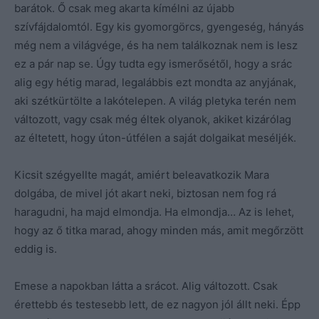
barátok. Ő csak meg akarta kímélni az újabb
szívfájdalomtól. Egy kis gyomorgörcs, gyengeség, hányás
még nem a világvége, és ha nem találkoznak nem is lesz
ez a pár nap se. Úgy tudta egy ismerősétől, hogy a srác
alig egy hétig marad, legalábbis ezt mondta az anyjának,
aki szétkürtölte a lakótelepen. A világ pletyka terén nem
változott, vagy csak még éltek olyanok, akiket kizárólag
az éltetett, hogy úton-útfélen a saját dolgaikat meséljék.
Kicsit szégyellte magát, amiért beleavatkozik Mara
dolgába, de mivel jót akart neki, biztosan nem fog rá
haragudni, ha majd elmondja. Ha elmondja… Az is lehet,
hogy az ő titka marad, ahogy minden más, amit megőrzött
eddig is.
Emese a napokban látta a srácot. Alig változott. Csak
érettebb és testesebb lett, de ez nagyon jól állt neki. Épp