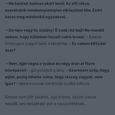
– Ne bántsd, kedves akart lenni. Az ofő rákos,
szeretnénk mindannyiannyian elköszönni tőle. Ezért
keres meg mindenkit egyesével.
– De naiv vagy te, kislány! Ő csak rád hajt! Ne mondd
nekem, hogy különben hozott volna levest.
– Emese
fintorogva szagolt bele a tányérba. –
Ez valami kifőzdei
szar?
– Nem, éjjel vágta a tyúkot és négy órán át főzte
biorépával!
– gúnyolódott a lány. –
Szerintem szép, hogy
eljött, pedig hihette volna, hogy részeg vagyok, nem
igaz? –
Mara hosszan barátnője arcába bámult.
Emese nem jött zavarba, úgy érezte, össze-vissza
beszél, ami betudható volt a rosszullétének.