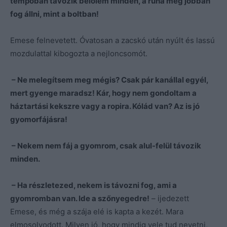
tempóban távozik belőlem minden, a ruha még jobban
fog állni, mint a boltban!
Emese felnevetett. Óvatosan a zacskó után nyúlt és lassú
mozdulattal kibogozta a nejloncsomót.
– Ne melegítsem meg mégis? Csak pár kanállal egyél,
mert gyenge maradsz! Kár, hogy nem gondoltam a
háztartási kekszre vagy a ropira. Kólád van? Az is jó
gyomorfájásra!
– Nekem nem fáj a gyomrom, csak alul-felül távozik
minden.
– Ha részletezed, nekem is távozni fog, ami a
gyomromban van. Ide a szőnyegedre!
– ijedezett
Emese, és még a szája elé is kapta a kezét. Mara
elmosolyodott. Milyen jó, hogy mindig vele tud nevetni,