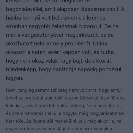
kedvence. Mindkettőt meghintette
begónialevéllel, amit alaposan összemorzsolt. A
húsba könnyű volt belekeverni, a krémes
azonban nagyobb feladatnak bizonyult. De ha
már a vadgesztenyével megbirkózott, ez se
okozhatott neki komoly problémát. Utána
olvasott a neten, ezért képben volt, és tudta,
hogy nem okoz velük nagy bajt, de akkorát
mindenképp, hogy barátnője napokig pocsékul
legyen.
Nem, tényleg semmi szükség nem volt arra, hogy annyi
évvel az érettségi után találkozzon Gáborral. Az a fiú egy
link alak, akivel nem lett volna boldog. Nem becsülte őt,
és szemrebbenés nélkül elhagyta, még magyarázatot se
kért tőle. Az ilyenektől menekülni kell, még akkor is, ha
egy szerelmes szív nem látja be. Ám erre vannak a