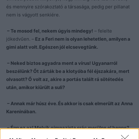
és mennyire szórakoztató a társasága, pedig per pillanat
nem is vágyott senkiére.
– Te mosod fel, nekem úgyis mindegy!
– felelte
jókedvűen. –
Ez a Feri nem is olyan lehetetlen, amilyen a
gimi alatt volt. Egészen jól elcsevegtünk.
– Neked biztos agyadra ment a vírus! Ugyanarról
beszélünk? Őt zárták be a klotyóba fél éjszakára, mert
olvasott? Ő volt az, akire a portás talált rá sötétedés
után, amikor kiürült a suli?
– Annak már húsz éve. És akkor is csak elmerült az Anna
Kareninában.
– Épp ez az! Melyik gimnazista srác merülne el benne?
Na, hagyjuk! Látom, elvarázsolt, és közben meg se