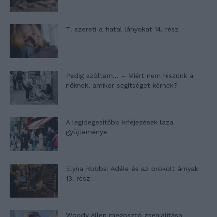
T. szereti a fiatal lányokat 14. rész
Pedig szóltam… – Miért nem hiszünk a
nőknek, amikor segítséget kérnek?
A legidegesítőbb kifejezések laza
gyűjteménye
Elyna Robbs: Adéle és az örökölt árnyak
13. rész
Woody Allen megosztó zsenialitása