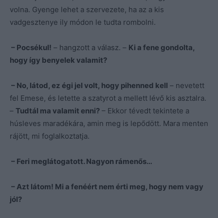
volna. Gyenge lehet a szervezete, ha az a kis
vadgesztenye ily módon le tudta rombolni.
– Pocsékul!
– hangzott a válasz. –
Ki a fene gondolta,
hogy így benyelek valamit?
– No, látod, ez égi jel volt, hogy pihenned kell
– nevetett
fel Emese, és letette a szatyrot a mellett lévő kis asztalra.
–
Tudtál ma valamit enni?
– Ekkor tévedt tekintete a
húsleves maradékára, amin meg is lepődött. Mara menten
rájött, mi foglalkoztatja.
– Feri meglátogatott. Nagyon rámenős…
– Azt látom! Mi a fenéért nem érti meg, hogy nem vagy
jól?