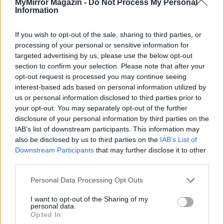
MyMirror Magazin -
Do Not Process My Personal
akarod a kóstolni világbajnok főztömet.
Information
Mara bocsánatkérően megrázta a fejét.
If you wish to opt-out of the sale, sharing to third parties, or
processing of your personal or sensitive information for
targeted advertising by us, please use the below opt-out
– Később… Szerinted, ott lesz mindenki? Vajon mennyit
section to confirm your selection. Please note that after your
változtak a többiek?
opt-out request is processed you may continue seeing
interest-based ads based on personal information utilized by
us or personal information disclosed to third parties prior to
Emese közben leült, egészen elterpeszkedett a fotelben,
your opt-out. You may separately opt-out of the further
és megrántotta a vállát. Érezte, hogy aznap kudarcot vall,
disclosure of your personal information by third parties on the
ezért nehezére esett kedvesen válaszolni.
IAB’s list of downstream participants. This information may
also be disclosed by us to third parties on the
IAB’s List of
Downstream Participants
that may further disclose it to other
– Ott…Kopaszok és kövérek lesznek, egy-kettőnek lesz
third parties.
haja, de foga nem, de az hótziher, hogy kikerekedett a
fejük. Aki meg külföldön van, tuti, hogy ezért nem jön
Personal Data Processing Opt Outs
haza. Ki lenne az a bolond, hogy Dániából, Angliából
I want to opt-out of the Sharing of my
vagy bárhonnan hazarepüljön egy ostoba
personal data.
Opted In
osztálytalálkozó miatt
.