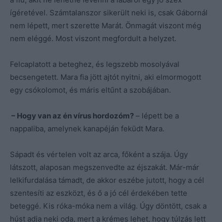
ígéretével. Számtalanszor sikerült neki is, csak Gábornál
nem lépett, mert szerette Marát. Önmagát viszont még
nem eléggé. Most viszont megfordult a helyzet.
Felcaplatott a beteghez, és legszebb mosolyával
becsengetett. Mara fia jött ajtót nyitni, aki elmormogott
egy csókolomot, és máris eltűnt a szobájában.
– Hogy van az én vírus hordozóm?
– lépett be a
nappaliba, amelynek kanapéján feküdt Mara.
Sápadt és vértelen volt az arca, főként a szája. Úgy
látszott, alaposan megszenvedte az éjszakát. Már-már
lelkifurdalása támadt, de akkor eszébe jutott, hogy a cél
szentesíti az eszközt, és ő a jó cél érdekében tette
beteggé. Kis róka-móka nem a világ. Úgy döntött, csak a
húst adja neki oda, mert a krémes lehet, hogy túlzás lett