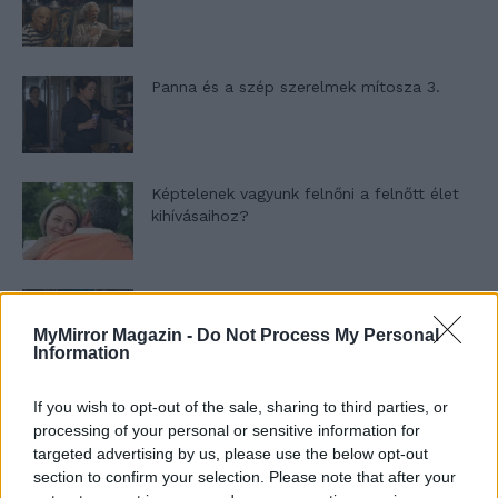
Panna és a szép szerelmek mítosza 3.
Képtelenek vagyunk felnőni a felnőtt élet
kihívásaihoz?
Altatógázos rablások Olaszországban
MyMirror Magazin -
Do Not Process My Personal
Information
If you wish to opt-out of the sale, sharing to third parties, or
A kislány, akit nem védett meg senki –
Lyhanna története
processing of your personal or sensitive information for
targeted advertising by us, please use the below opt-out
section to confirm your selection. Please note that after your