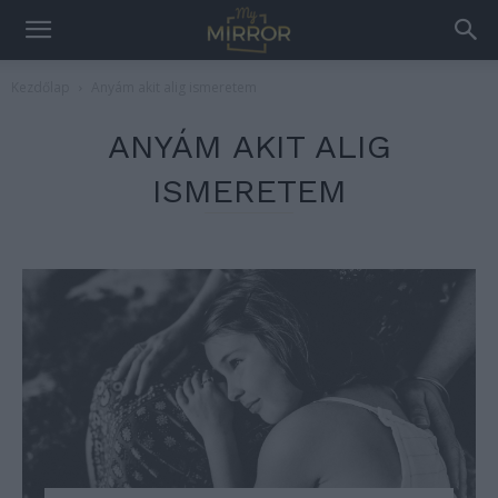
Kezdőlap
Anyám akit alig ismeretem
ANYÁM AKIT ALIG
ISMERETEM