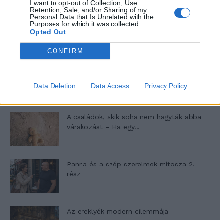
I want to opt-out of Collection, Use,
Retention, Sale, and/or Sharing of my
Personal Data that Is Unrelated with the
10 tanács, ha jobban akarod érezni magad
Purposes for which it was collected.
Opted Out
a hétköznapokban
CONFIRM
Egy ház, amely a tengerre és a fényre
nyílik – Villa...
Data Deletion
Data Access
Privacy Policy
A családok, akik soha nem hagyták abba
várakozást – Ha egy...
Panna és a szép szerelmek mítosza 2.
rész
Az ereklyék modern dilemmája