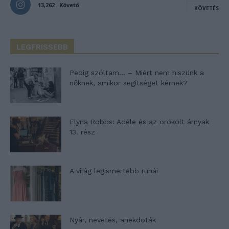
13,262
Követő
KÖVETÉS
LEGFRISSEBB
Pedig szóltam… – Miért nem hiszünk a
nőknek, amikor segítséget kérnek?
Elyna Robbs: Adéle és az örökölt árnyak
13. rész
A világ legismertebb ruhái
Nyár, nevetés, anekdoták