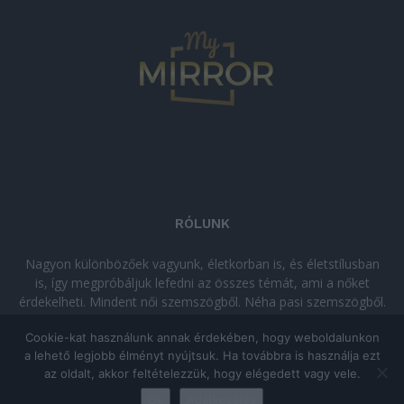
RÓLUNK
Nagyon különbözőek vagyunk, életkorban is, és életstílusban
is, így megpróbáljuk lefedni az összes témát, ami a nőket
érdekelheti. Mindent női szemszögből. Néha pasi szemszögből.
Néha komolyan, néha szórakozva. Olvass minket, ha egy kis
Cookie-kat használunk annak érdekében, hogy weboldalunkon
kikapcsolódásra vágysz!
a lehető legjobb élményt nyújtsuk. Ha továbbra is használja ezt
az oldalt, akkor feltételezzük, hogy elégedett vagy vele.
© Copyright 2026 - mymirror.hu
ADATKEZELÉSI TÁJÉKOZTATÓ
|
Ok
Adatkezelés