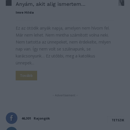
Anyám, akit alig ismertem…
Imre Hilda
Ez az ötödik anyák napja, amelyen nem hívom fel.
Már nem lehet. Nem mintha számított volna neki.
Nem tartotta az ünnepeket, nem érdekelte, milyen
nap van. Így nem volt se szülinapunk, se
karácsonyunk… Ez utóbbi, meg a katolikus
ünnepek...
Tovább
- Advertisement -
46,301
Rajongók
TETSZIK