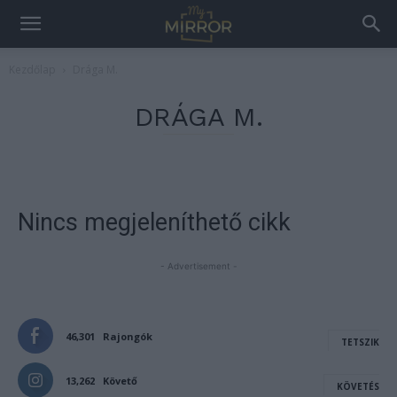
Kezdőlap
Drága M.
DRÁGA M.
Nincs megjeleníthető cikk
- Advertisement -
46,301
Rajongók
TETSZIK
13,262
Követő
KÖVETÉS