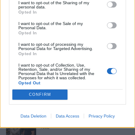
I want to opt-out of the Sharing of my
Máltai kaland 7.
personal data.
Opted In
I want to opt-out of the Sale of my
Personal Data.
Opted In
10 tanács, ha jobban akarod érezni magad
a hétköznapokban
I want to opt-out of processing my
Personal Data for Targeted Advertising.
Opted In
Egy ház, amely a tengerre és a fényre
I want to opt-out of Collection, Use,
Retention, Sale, and/or Sharing of my
nyílik – Villa...
Personal Data that Is Unrelated with the
Purposes for which it was collected.
Opted Out
A családok, akik soha nem hagyták abba
CONFIRM
várakozást – Ha egy...
Data Deletion
Data Access
Privacy Policy
Panna és a szép szerelmek mítosza 2.
rész