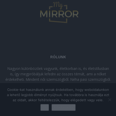
RÓLUNK
Nagyon különbözőek vagyunk, életkorban is, és életstílusban
is, így megpróbáljuk lefedni az összes témát, ami a nőket
érdekelheti. Mindent női szemszögből. Néha pasi szemszögből.
Néha komolyan, néha szórakozva. Olvass minket, ha egy kis
Cookie-kat használunk annak érdekében, hogy weboldalunkon
kikapcsolódásra vágysz!
a lehető legjobb élményt nyújtsuk. Ha továbbra is használja ezt
az oldalt, akkor feltételezzük, hogy elégedett vagy vele.
© Copyright 2026 - mymirror.hu
ADATKEZELÉSI TÁJÉKOZTATÓ
|
Ok
Adatkezelés
Impresszum