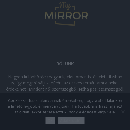
RÓLUNK
Nagyon különbözőek vagyunk, életkorban is, és életstílusban
is, így megpróbáljuk lefedni az összes témát, ami a nőket
érdekelheti. Mindent női szemszögből. Néha pasi szemszögből.
Néha komolyan, néha szórakozva. Olvass minket, ha egy kis
Cookie-kat használunk annak érdekében, hogy weboldalunkon
kikapcsolódásra vágysz!
a lehető legjobb élményt nyújtsuk. Ha továbbra is használja ezt
az oldalt, akkor feltételezzük, hogy elégedett vagy vele.
© Copyright 2026 - mymirror.hu
ADATKEZELÉSI TÁJÉKOZTATÓ
|
Ok
Adatkezelés
Impresszum