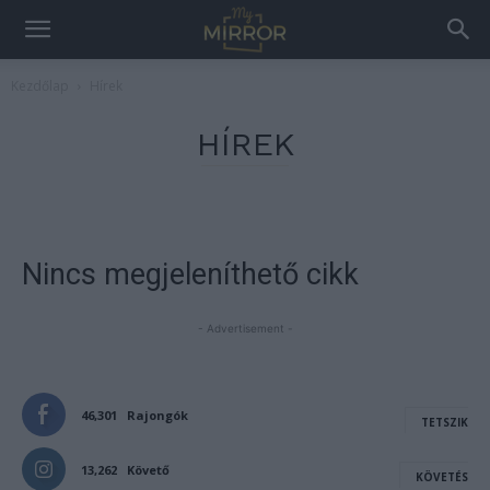
Kezdőlap
Hírek
HÍREK
Nincs megjeleníthető cikk
- Advertisement -
46,301
Rajongók
TETSZIK
13,262
Követő
KÖVETÉS