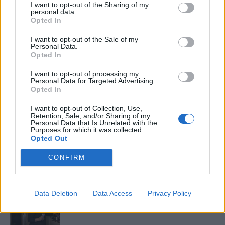
I want to opt-out of the Sharing of my
Elyna Robbs: Adéle és az örökölt árnyak
personal data.
13. rész
Opted In
I want to opt-out of the Sale of my
Personal Data.
Opted In
Woody Allen megosztó zsenialitása
I want to opt-out of processing my
Personal Data for Targeted Advertising.
Opted In
A világ legismertebb ruhái
I want to opt-out of Collection, Use,
Retention, Sale, and/or Sharing of my
Personal Data that Is Unrelated with the
Purposes for which it was collected.
Opted Out
Nyár, nevetés, anekdoták
CONFIRM
Data Deletion
Data Access
Privacy Policy
Panna és a szép szerelmek mítosza 3.