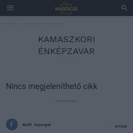
Kezdőlap
Kamaszkori énképzavar
KAMASZKORI
ÉNKÉPZAVAR
Nincs megjeleníthető cikk
- Advertisement -
46,301
Rajongók
TETSZIK