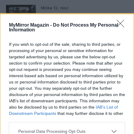
Minka 12. rész
MyMirror Magazin -
Do Not Process My Personal
Information
Minka 11. rész
If you wish to opt-out of the sale, sharing to third parties, or
processing of your personal or sensitive information for
targeted advertising by us, please use the below opt-out
section to confirm your selection. Please note that after your
T. szereti a fiatal lányokat 14. rész
opt-out request is processed you may continue seeing
interest-based ads based on personal information utilized by
us or personal information disclosed to third parties prior to
your opt-out. You may separately opt-out of the further
Pedig szóltam… – Miért nem hiszünk a
disclosure of your personal information by third parties on the
nőknek, amikor segítséget kérnek?
IAB’s list of downstream participants. This information may
also be disclosed by us to third parties on the
IAB’s List of
Downstream Participants
that may further disclose it to other
third parties.
A legidegesítőbb kifejezések laza
gyűjteménye
Personal Data Processing Opt Outs