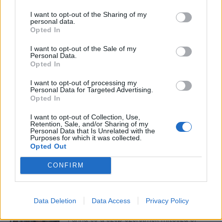
I want to opt-out of the Sharing of my
personal data.
Elyna Robbs: Adéle és az örökölt árnyak
Opted In
13. rész
I want to opt-out of the Sale of my
Personal Data.
Opted In
Woody Allen megosztó zsenialitása
I want to opt-out of processing my
Personal Data for Targeted Advertising.
Opted In
I want to opt-out of Collection, Use,
Retention, Sale, and/or Sharing of my
A világ legismertebb ruhái
Personal Data that Is Unrelated with the
Purposes for which it was collected.
Opted Out
CONFIRM
Nyár, nevetés, anekdoták
Data Deletion
Data Access
Privacy Policy
Panna és a szép szerelmek mítosza 3.