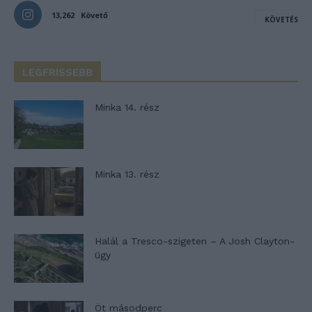
13,262
Követő
KÖVETÉS
LEGFRISSEBB
Minka 14. rész
Minka 13. rész
Halál a Tresco-szigeten – A Josh Clayton-
ügy
Öt másodperc