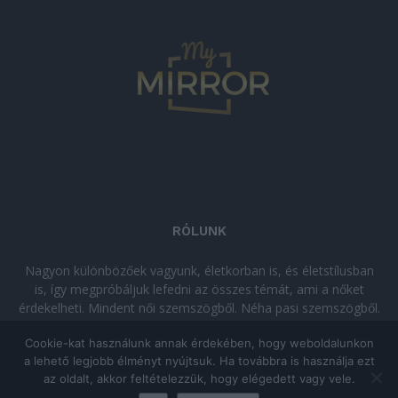
RÓLUNK
Nagyon különbözőek vagyunk, életkorban is, és életstílusban
is, így megpróbáljuk lefedni az összes témát, ami a nőket
érdekelheti. Mindent női szemszögből. Néha pasi szemszögből.
Néha komolyan, néha szórakozva. Olvass minket, ha egy kis
Cookie-kat használunk annak érdekében, hogy weboldalunkon
kikapcsolódásra vágysz!
a lehető legjobb élményt nyújtsuk. Ha továbbra is használja ezt
az oldalt, akkor feltételezzük, hogy elégedett vagy vele.
© Copyright 2026 - mymirror.hu
ADATKEZELÉSI TÁJÉKOZTATÓ
|