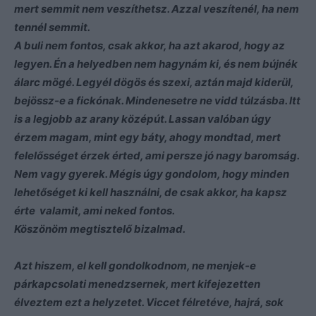
mert semmit nem veszíthetsz. Azzal veszítenél, ha nem
tennél semmit.
A buli nem fontos, csak akkor, ha azt akarod, hogy az
legyen. Én a helyedben nem hagynám ki, és nem bújnék
álarc mögé. Legyél dögös és szexi, aztán majd kiderül,
bejössz-e a fickónak. Mindenesetre ne vidd túlzásba. Itt
is a legjobb az arany középút. Lassan valóban úgy
érzem magam, mint egy báty, ahogy mondtad, mert
felelősséget érzek érted, ami persze jó nagy baromság.
Nem vagy gyerek. Mégis úgy gondolom, hogy minden
lehetőséget ki kell használni, de csak akkor, ha kapsz
érte valamit, ami neked fontos.
Köszönöm megtisztelő bizalmad.
Azt hiszem, el kell gondolkodnom, ne menjek-e
párkapcsolati menedzsernek, mert kifejezetten
élveztem ezt a helyzetet. Viccet félretéve, hajrá, sok