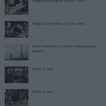
Megbocsáthatatlan bűnök 2.rész
Megbocsáthatatlan bűnök 1.rész
Szent Genovéva, a túlélő Franciaország
jelképe
Minka 12. rész
Minka 11. rész