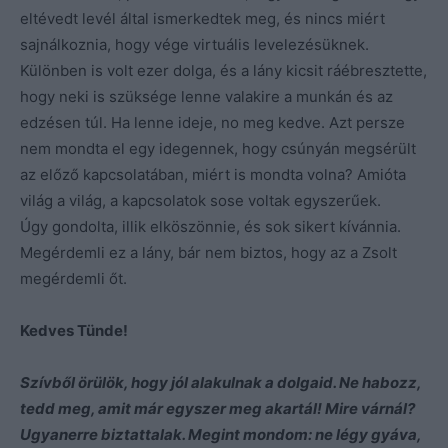
eltévedt levél által ismerkedtek meg, és nincs miért
sajnálkoznia, hogy vége virtuális levelezésüknek.
Különben is volt ezer dolga, és a lány kicsit ráébresztette,
hogy neki is szüksége lenne valakire a munkán és az
edzésen túl. Ha lenne ideje, no meg kedve. Azt persze
nem mondta el egy idegennek, hogy csúnyán megsérült
az előző kapcsolatában, miért is mondta volna? Amióta
világ a világ, a kapcsolatok sose voltak egyszerűek.
Úgy gondolta, illik elköszönnie, és sok sikert kívánnia.
Megérdemli ez a lány, bár nem biztos, hogy az a Zsolt
megérdemli őt.
Kedves Tünde!
S
zívből örülök, hogy jól alakulnak a dolgaid. Ne habozz,
tedd meg, amit már egyszer meg akartál! Mire várnál?
Ugyanerre biztattalak. Megint mondom: ne légy gyáva,