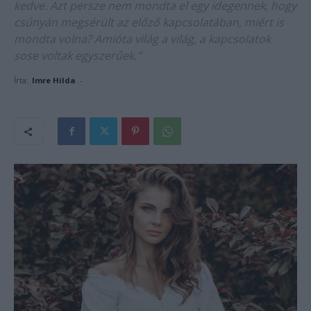
kedve. Azt persze nem mondta el egy idegennek, hogy
csúnyán megsérült az előző kapcsolatában, miért is
mondta volna? Amióta világ a világ, a kapcsolatok
sose voltak egyszerűek."
Írta:
Imre Hilda
-