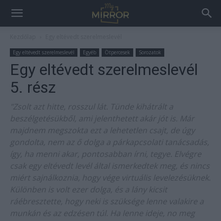
Kezdőlap
Egy eltévedt szerelmeslevél
Egy eltévedt szerelmeslevél
Egyéb
Ötpercesek
Sorozatok
Egy eltévedt szerelmeslevél
5. rész
"Zsolt azt hitte, rosszul lát. Tünde kihátrált a
beszélgetésükből, ami jelenthetett akár jót is. Már
majdnem megszokta ezt a lehetetlen csajt, de úgy
gondolta, nem az ő dolga a párkapcsolati tanácsadás,
így, ha menni akar, pontosabban írni, tegye. Elvégre
csak egy eltévedt levél által ismerkedtek meg, és nincs
miért sajnálkoznia, hogy vége virtuális levelezésüknek.
Különben is volt ezer dolga, és a lány kicsit
ráébresztette, hogy neki is szüksége lenne valakire a
munkán és az edzésen túl. Ha lenne ideje, no meg