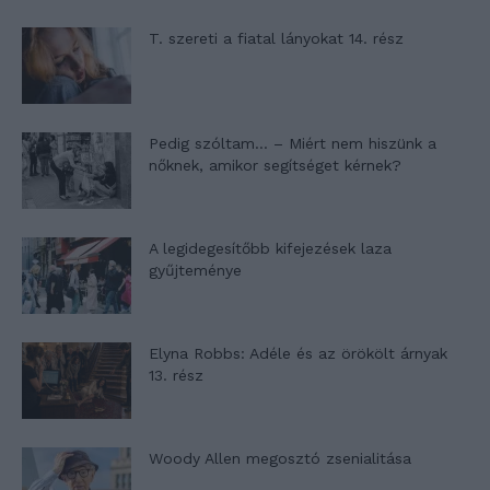
T. szereti a fiatal lányokat 14. rész
Pedig szóltam… – Miért nem hiszünk a
nőknek, amikor segítséget kérnek?
A legidegesítőbb kifejezések laza
gyűjteménye
Elyna Robbs: Adéle és az örökölt árnyak
13. rész
Woody Allen megosztó zsenialitása