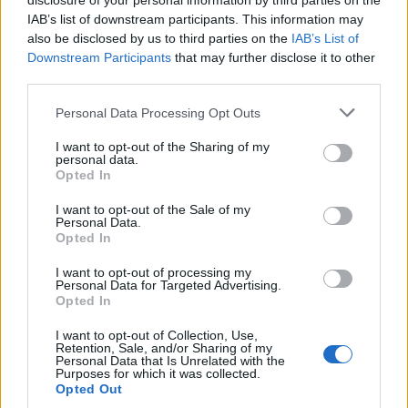
disclosure of your personal information by third parties on the
IAB’s list of downstream participants. This information may
also be disclosed by us to third parties on the
IAB’s List of
Downstream Participants
that may further disclose it to other
third parties.
Personal Data Processing Opt Outs
I want to opt-out of the Sharing of my
personal data.
Opted In
I want to opt-out of the Sale of my
Personal Data.
Opted In
Imre Hilda
I want to opt-out of processing my
Personal Data for Targeted Advertising.
Oktatás és nevelés területén dolgozom, de minden
Opted In
szabadidőmben írok. Szeretek belesni a hétköznapok függönye
mögé és közben keresem az embert, a nőt a jól legyártott álarcok
I want to opt-out of Collection, Use,
mögött. Néha meséket is írok, de gyakrabban novellákat,
Retention, Sale, and/or Sharing of my
Personal Data that Is Unrelated with the
cikkeket és apró vicces történeteket.
Purposes for which it was collected.
Opted Out