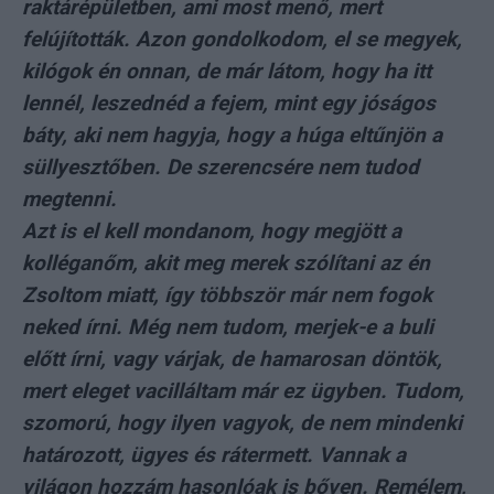
raktárépületben, ami most menő, mert
felújították. Azon gondolkodom, el se megyek,
kilógok én onnan, de már látom, hogy ha itt
lennél, leszednéd a fejem, mint egy jóságos
báty, aki nem hagyja, hogy a húga eltűnjön a
süllyesztőben. De szerencsére nem tudod
megtenni.
Azt is el kell mondanom, hogy megjött a
kolléganőm, akit meg merek szólítani az én
Zsoltom miatt, így többször már nem fogok
neked írni. Még nem tudom, merjek-e a buli
előtt írni, vagy várjak, de hamarosan döntök,
mert eleget vacilláltam már ez ügyben. Tudom,
szomorú, hogy ilyen vagyok, de nem mindenki
határozott, ügyes és rátermett. Vannak a
világon hozzám hasonlóak is bőven. Remélem,