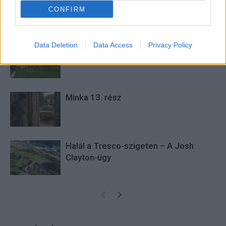
CONFIRM
KAPCSOLÓDÓ CIKKEK
TÖBB A SZERZŐTŐL
Data Deletion
Data Access
Privacy Policy
Minka 14. rész
Minka 13. rész
Halál a Tresco-szigeten – A Josh
Clayton-ügy